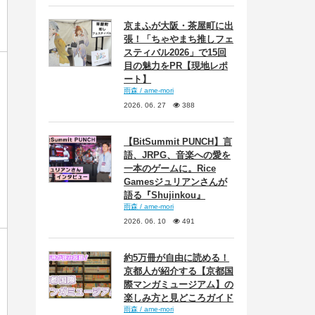
京まふが大阪・茶屋町に出
張！「ちゃやまち推しフェ
スティバル2026」で15回
目の魅力をPR【現地レポ
ート】
雨森 / ame-mori
2026. 06. 27
388
【BitSummit PUNCH】言
語、JRPG、音楽への愛を
一本のゲームに。Rice
Gamesジュリアンさんが
語る『Shujinkou』
雨森 / ame-mori
2026. 06. 10
491
約5万冊が自由に読める！
京都人が紹介する【京都国
際マンガミュージアム】の
楽しみ方と見どころガイド
雨森 / ame-mori