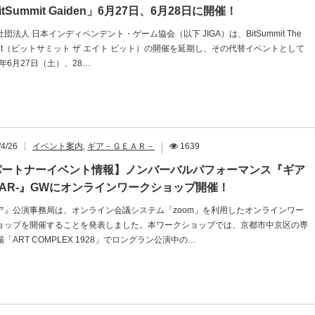
itSummit Gaiden」6月27日、6月28日に開催！
団法人 日本インディペンデント・ゲーム協会（以下 JIGA）は、BitSummit The
h Bit（ビットサミット ザ エイト ビット）の開催を延期し、その代替イベントとして
0年6月27日（土）、28…
/4/26
イベント案内
,
ギア－ＧＥＡＲ－
1639
パートナーイベント情報】ノンバーバルパフォーマンス『ギア
EAR-』GWにオンラインワークショップ開催！
ア』公演事務局は、オンライン会議システム「zoom」を利用したオンラインワー
ョップを開催することを発表しました。本ワークショップでは、京都市中京区の専
「ART COMPLEX 1928」でロングラン公演中の…