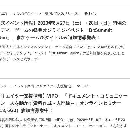
/5/29
BitSummit
,
イベント案内
,
プレスリリース
1748
式イベント情報】2020年6月27日（土）・28日（日）開催の
ディーゲームの祭典オンラインイベント「BitSummit
iden」、参加ゲーム78タイトル＆追加情報発表！
社団法人 日本インディペンデント・ゲーム協会（JIGA）は、2020年6月27日(土)、
(日) に行うオンラインイベント「BitSummit Gaiden」の追加情報を発表いたしま
 参加ゲームを公式ウェブ…
/5/28
イベント案内
,
クリエイター支援情報
1109
クリエイター支援情報】VIPO、「ドキュメント・コミュニケー
ョン 人を動かす資料作成～入門編～」オンラインセミナー
/18, 6/23）参加者募集中！
非営利活動法人 映像産業振興機構（VIPO）では、2020年6月18日（木）・6月23
火）開催のオンラインセミナー「ドキュメント・コミュニケーション 人を動かす