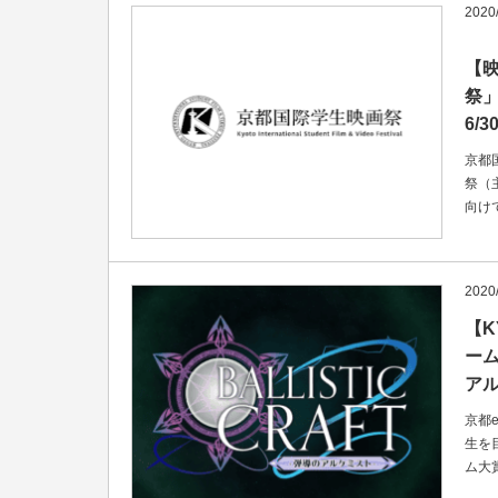
2020
【
祭
6/3
京都
祭（
向け
2020
【K
ーム
アル
京都
生を
ム大