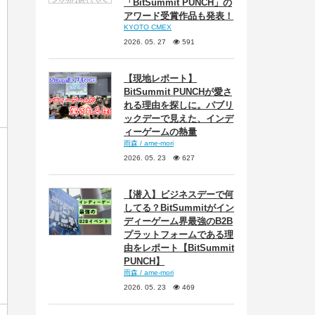
「BitSummit PUNCH」の
アワード受賞作品も発表！
KYOTO CMEX
2026. 05. 27
591
【現地レポート】
BitSummit PUNCHが愛さ
れる理由を探しに。パブリ
ックデーで見えた、インデ
ィーゲームの熱量
雨森 / ame-mori
2026. 05. 23
627
【潜入】ビジネスデーで何
してる？BitSummitがイン
ディーゲーム界最強のB2B
プラットフォームである理
由をレポート【BitSummit
PUNCH】
雨森 / ame-mori
2026. 05. 23
469