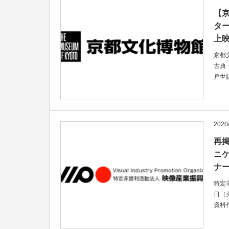
【
ター
上映
京都
古典
戸世
2020/
再
ニ
ナー
特定
日（
資料