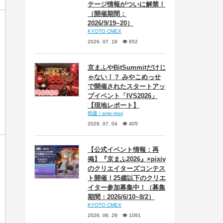
テージ情報がついに解禁！
（開催期間：
2026/9/19~20）
KYOTO CMEX
2026. 07. 18
652
京まふやBitSummitだけじ
ゃない！？ みやこめっせ
で開催されたスタートアッ
プイベント「IVS2026」
【現地レポート】
雨森 / ame-mori
2026. 07. 04
405
【公式イベント情報：再
掲】『京まふ2026』×pixiv
のクリエイターズコンテス
ト開催！25歳以下のクリエ
イター参加募集中！（募集
期間：2026/6/10~8/2）
KYOTO CMEX
2026. 06. 29
1091