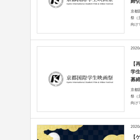
締切
京都
祭（
向け
2020/
【
学
募締
京都
祭（
向け
2020
【ゲ