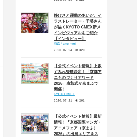
静けさと躍動のあいだ。イ
ラストレーター・千瑛さん
が描くKYOTO CMEX新メ
インビジュアルをご紹介
【インタビュー】
雨森 / ame-mori
2026. 07. 24
320
【公式イベント情報】上坂
すみれ登壇決定！「京都ア
ニものづくりアワード
2026」表彰式が京まふで
開催！
KYOTO CMEX
2026. 07. 21
261
【公式イベント情報】最新
情報！『京都国際マンガ・
アニメフェア（京まふ）
2026』の出展エリア＆ス