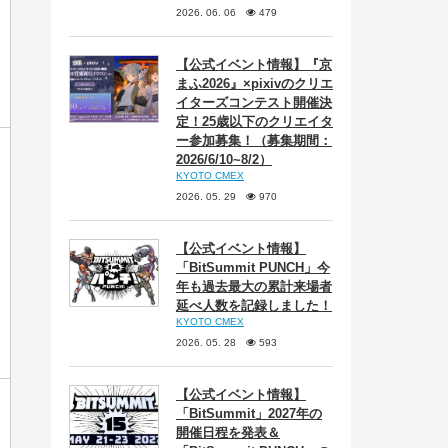
2026. 06. 06
479
【公式イベント情報】『京
まふ2026』×pixivのクリエ
イターズコンテスト開催決
定！25歳以下のクリエイタ
ー参加募集！（募集期間：
2026/6/10~8/2）
KYOTO CMEX
2026. 05. 29
970
【公式イベント情報】
「BitSummit PUNCH」今
年も過去最大の累計来場者
延べ人数を記録しました！
KYOTO CMEX
2026. 05. 28
593
【公式イベント情報】
「BitSummit」2027年の
開催日程を発表＆