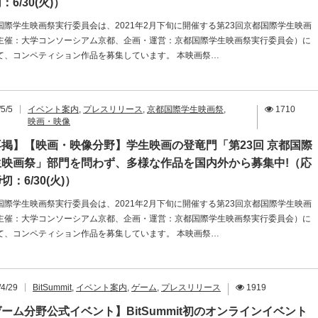
：6/30(火)）
国際学生映画祭実行委員会は、2021年2月下旬に開催する第23回京都国際学生映画
主催：大学コンソーシアム京都、企画・運営：京都国際学生映画祭実行委員会）に
て、コンペティション作品を募集しています。 本映画祭…
5/5
イベント案内
,
プレスリリース
,
京都国際学生映画祭
,
1710
映画・映像
再掲】【映画・映像分野】学生映画の登竜門「第23回 京都国際
生映画祭」部門を問わず、多様な作品を国内外から募集中!（応
切：6/30(火)）
国際学生映画祭実行委員会は、2021年2月下旬に開催する第23回京都国際学生映画
主催：大学コンソーシアム京都、企画・運営：京都国際学生映画祭実行委員会）に
て、コンペティション作品を募集しています。 本映画祭…
/4/29
BitSummit
,
イベント案内
,
ゲーム
,
プレスリリース
1919
ーム分野公式イベント】BitSummit初のオンラインイベント