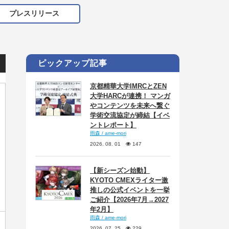
プレスリリース
ピックアップ記事
京都精華大学IMRCとZEN
大学HARCが連携！ マンガ
やコンテンツを未来へ繋ぐ
学術交流協定が締結【イベ
ントレポート】
雨森 / ame-mori
2026. 08. 01
147
【新シーズン始動】
KYOTO CMEXライター激
推しの公式イベントを一挙
ご紹介【2026年7月→2027
年2月】
雨森 / ame-mori
2026. 07. 25
229