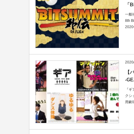
「B
一般社
8t
202
2020
【
-G
『ギ
クシ
用劇場