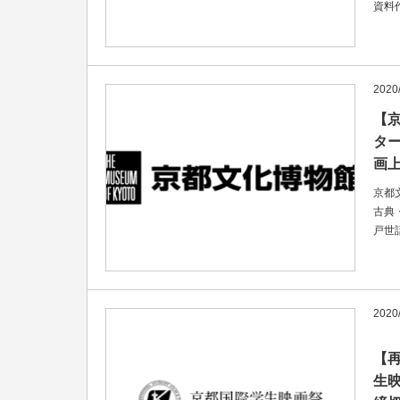
資料
2020
【
ター
画上
京都
古典
戸世
2020
【
生