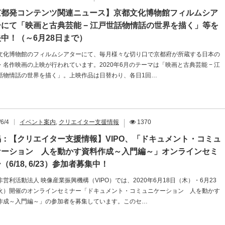
京都発コンテンツ関連ニュース】京都文化博物館フィルムシア
にて「映画と古典芸能 − 江戸世話物情話の世界を描く」等を
中！（～6月28日まで）
文化博物館のフィルムシアターにて、毎月様々な切り口で京都府が所蔵する日本の
・名作映画の上映が行われています。2020年6月のテーマは「映画と古典芸能 − 江
話物情話の世界を描く」。上映作品は日替わり、各日1回…
6/4
イベント案内
,
クリエイター支援情報
1370
掲：【クリエイター支援情報】VIPO、「ドキュメント・コミュ
ケーション 人を動かす資料作成～入門編～」オンラインセミ
（6/18, 6/23）参加者募集中！
非営利活動法人 映像産業振興機構（VIPO）では、2020年6月18日（木）・6月23
火）開催のオンラインセミナー「ドキュメント・コミュニケーション 人を動かす
作成～入門編～」の参加者を募集しています。このセ…