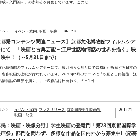
作成～入門編～」の参加者を募集しています。このセ…
/5/25
イベント案内
,
映画・映像
1210
京都発コンテンツ関連ニュース】京都文化博物館フィルムシア
にて、「映画と古典芸能 − 江戸世話物情話の世界を描く」映
映中！（～5月31日まで）
文化博物館のフィルムシアターにて、毎月様々な切り口で京都府が所蔵する日本の
・名作映画の上映が行われています。2020年5月のテーマは「映画と古典芸能 − 江
話物情話の世界を描く」。上映作品は日替わり、各日1回…
/5/20
イベント案内
,
プレスリリース
,
京都国際学生映画祭
,
1521
映画・映像
再掲：映画・映像分野】学生映画の登竜門「第23回京都国際学
映画祭」部門を問わず、多様な作品を国内外から募集中!（応募