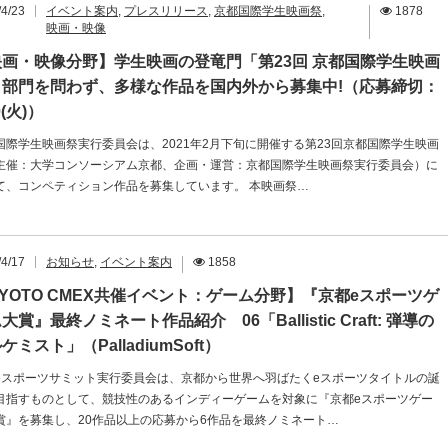
/4/23
イベント案内
,
プレスリリース
,
京都国際学生映画祭
,
1878
映画・映像
映画・映像分野】学生映画の登竜門「第23回 京都国際学生映画
」部門を問わず、多様な作品を国内外から募集中!（応募締切：
0(火)）
国際学生映画祭実行委員会は、2021年2月下旬に開催する第23回京都国際学生映画
主催：大学コンソーシアム京都、企画・運営：京都国際学生映画祭実行委員会）に
て、コンペティション作品を募集しています。 本映画祭…
/4/17
お知らせ
,
イベント案内
1858
YOTO CMEX共催イベント：ゲーム分野】『京都eスポーツゲ
大賞』最終ノミネート作品紹介 06「Ballistic Craft: 弾導の
ケミスト」（PalladiumSoft）
eスポーツサミット実行委員会は、京都から世界へ羽ばたくeスポーツタイトルの誕
目指すものとして、競技性のあるインディーゲームを対象に『京都eスポーツゲー
賞』を募集し、20作品以上の応募から6作品を最終ノミネート…