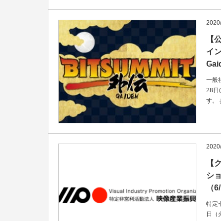
2020
【公
イン
Ga
一般
28日
す。
2020
【
シ
（6
特定
日（