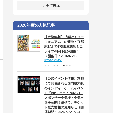
全て表示
2026年度の人気記事
【観覧無料】『響け！ユー
フォニアム』の聖地・京都
駅ビルでTRUE主題歌ミニ
ライブ&特典会が開催！
（開催日：2026/4/29）
KYOTO CMEX
2026. 04. 17
3432
【公式イベント情報】京都
にて開催される国内最大級
のインディーゲームイベン
ト「BitSummit PUNCH」
スポンサー企業様・企業出
展を公開！併せて、チケッ
ト販売情報のお知らせ（開
催期間：2026/5/22~5/24）