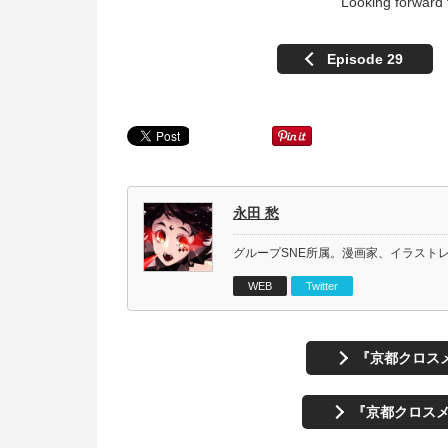
Looking forward 
Episode 29
永田 愁
グループSNE所属。漫画家、イラスト
WEB
Twitter
『京都クロスメ
『京都クロスメ