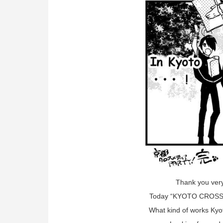
Thank you very
Today “KYOTO CROSSME
What kind of works Kyot