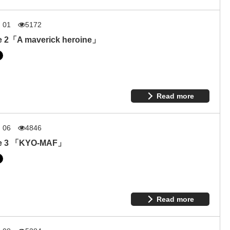
. 01
5172
e 2「A maverick heroine」
Read more
. 06
4846
de 3 「KYO-MAF」
Read more