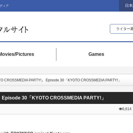
日本
ディア
ライター
Movies/Pictures
Games
OTO CROSSMEDIA PARTY!』 Episode 30「KYOTO CROSSMEDIA PARTY!」
』 Episode 30「KYOTO CROSSMEDIA PARTY!」
6,614