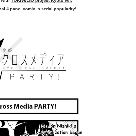
 with
TOKIWASO project Kyoto ver.
l 4 panel comic is serial popularity!