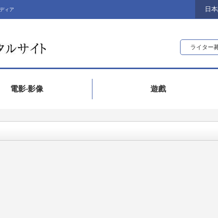
日本
ディア
ライター
電影‧影像
遊戲