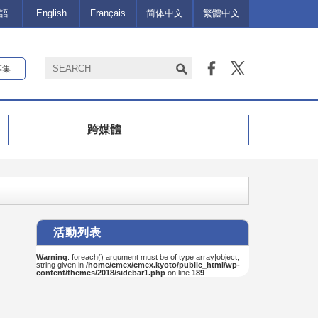
語
English
Français
简体中文
繁體中文
募集
跨媒體
活動列表
Warning
: foreach() argument must be of type array|object,
string given in
/home/cmex/cmex.kyoto/public_html/wp-
content/themes/2018/sidebar1.php
on line
189