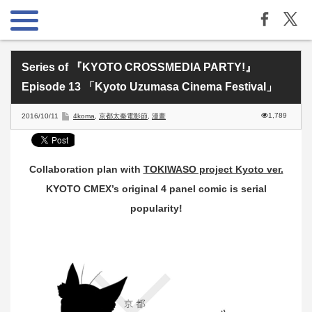
Series of 『KYOTO CROSSMEDIA PARTY!』
Episode 13 「Kyoto Uzumasa Cinema Festival」
1,789
2016/10/11
4koma
,
京都太秦電影節
,
漫畫
Collaboration plan with
TOKIWASO project Kyoto ver.
KYOTO CMEX’s original 4 panel comic is serial
popularity!