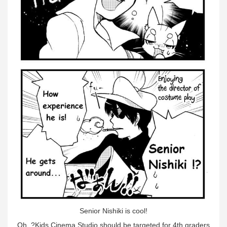
Senior Nishiki is cool!
Oh..?Kids Cinema Studio should be targeted for 4th graders