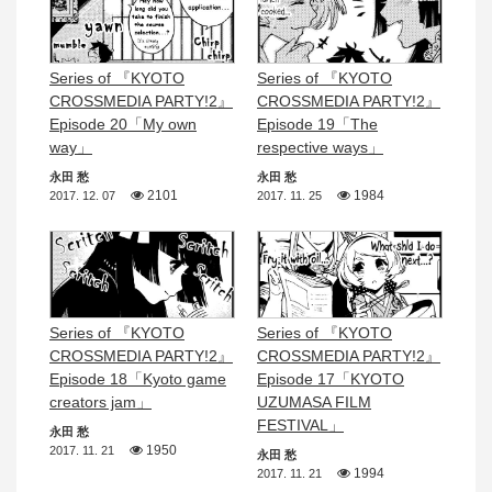
Series of 『KYOTO
Series of 『KYOTO
CROSSMEDIA PARTY!2』
CROSSMEDIA PARTY!2』
Episode 20「My own
Episode 19「The
way」
respective ways」
永田 愁
永田 愁
2101
1984
2017. 12. 07
2017. 11. 25
Series of 『KYOTO
Series of 『KYOTO
CROSSMEDIA PARTY!2』
CROSSMEDIA PARTY!2』
Episode 18「Kyoto game
Episode 17「KYOTO
creators jam」
UZUMASA FILM
FESTIVAL」
永田 愁
1950
2017. 11. 21
永田 愁
1994
2017. 11. 21