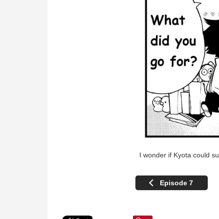
I wonder if Kyota could s
Episode 7