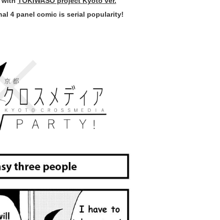
 with
TOKIWASO project Kyoto ver.
l 4 panel comic is serial popularity!