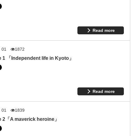
Read more
. 01
1872
 1 「Independent life in Kyoto」
Read more
. 01
1839
e 2「A maverick heroine」