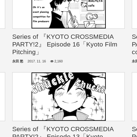
Series of 『KYOTO CROSSMEDIA
S
PARTY!2』 Episode 16「Kyoto Film
P
Pitching」
c
永田 愁
2017. 11. 16
2,160
永
Series of 『KYOTO CROSSMEDIA
S
PARTY!2』 Episode 13「Kyoto
P