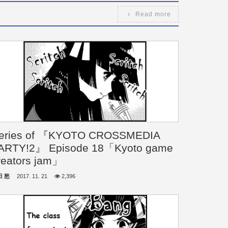
Read more
eries of 『KYOTO CROSSMEDIA
ARTY!2』 Episode 18「Kyoto game
reators jam」
田 愁
2017. 11. 21
2,396