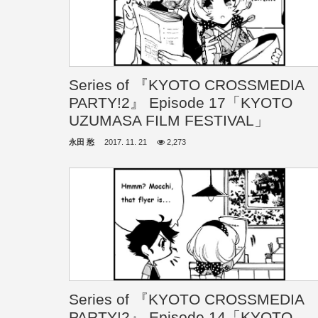
Series of 『KYOTO CROSSMEDIA
PARTY!2』 Episode 17「KYOTO
UZUMASA FILM FESTIVAL」
永田 愁
2017. 11. 21
2,273
Series of 『KYOTO CROSSMEDIA
PARTY!2』 Episode 14「KYOTO