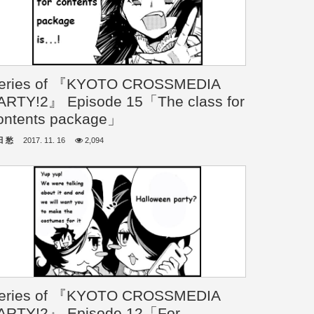
eries of 『KYOTO CROSSMEDIA
ARTY!2』 Episode 15「The class for
ontents package」
田 愁
2017. 11. 16
2,094
eries of 『KYOTO CROSSMEDIA
ARTY!2』 Episode 12「For