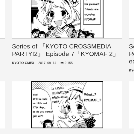
Series of 『KYOTO CROSSMEDIA
S
PARTY!2』 Episode 7「KYOMAF 2」
P
e
KYOTO CMEX
2017. 09. 14
2,155
KY