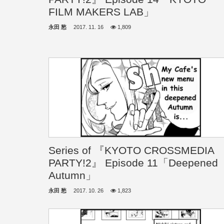
FILM MAKERS LAB」
永田 愁
2017. 11. 16
1,809
Series of 『KYOTO CROSSMEDIA
PARTY!2』 Episode 11「Deepened
Autumn」
永田 愁
2017. 10. 26
1,823