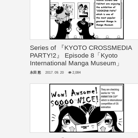
Series of 『KYOTO CROSSMEDIA
PARTY!2』 Episode 8「Kyoto
International Manga Museum」
永田 愁
2017. 09. 20
2,084