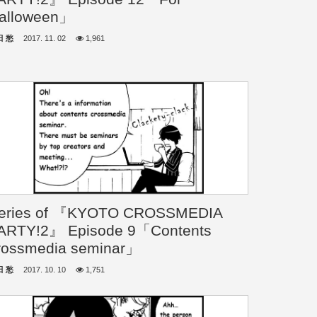
alloween」
田 愁
2017. 11. 02
1,961
eries of 『KYOTO CROSSMEDIA
ARTY!2』 Episode 9「Contents
rossmedia seminar」
田 愁
2017. 10. 10
1,751