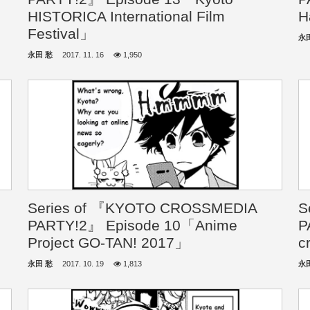
HISTORICA International Film
H
Festival」
永
永田 愁
2017. 11. 16
1,950
Series of 『KYOTO CROSSMEDIA
S
PARTY!2』 Episode 10「Anime
P
Project GO-TAN! 2017」
c
永田 愁
2017. 10. 19
1,813
永