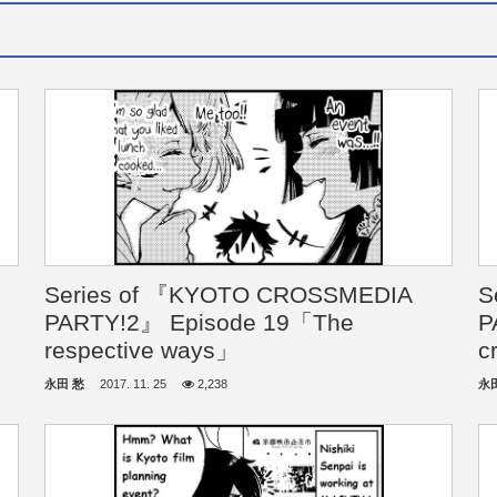
Series of 『KYOTO CROSSMEDIA
S
PARTY!2』 Episode 19「The
P
respective ways」
c
永田 愁
2017. 11. 25
2,238
永