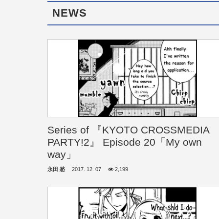
NEWS
Series of 『KYOTO CROSSMEDIA
PARTY!2』 Episode 20「My own
way」
永田 愁
2017. 12. 07
2,199