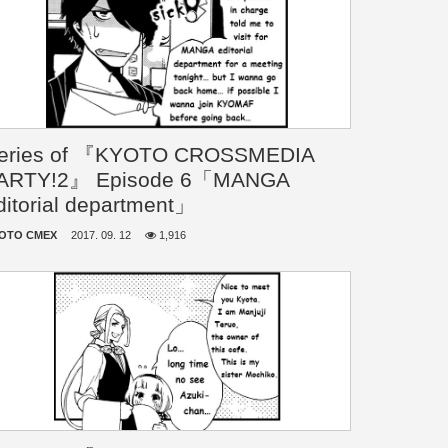
eries of 『KYOTO CROSSMEDIA
ARTY!2』 Episode 6「MANGA
ditorial department」
OTO CMEX
2017. 09. 12
1,916