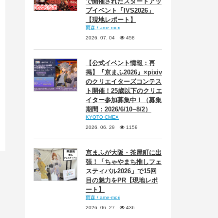
で開催されたスタートアッ
プイベント「IVS2026」
【現地レポート】
雨森 / ame-mori
2026. 07. 04
458
【公式イベント情報：再
掲】『京まふ2026』×pixiv
のクリエイターズコンテス
ト開催！25歳以下のクリエ
イター参加募集中！（募集
期間：2026/6/10~8/2）
KYOTO CMEX
2026. 06. 29
1159
京まふが大阪・茶屋町に出
張！「ちゃやまち推しフェ
スティバル2026」で15回
目の魅力をPR【現地レポ
ート】
雨森 / ame-mori
2026. 06. 27
436