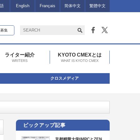
語
English
Français
简体中文
繁體中文
報募集
ライター紹介
KYOTO CMEXとは
WRITERS
WHAT IS KYOTO CMEX
クロスメディア
ピックアップ記事
京都精華大学IMRCとZEN