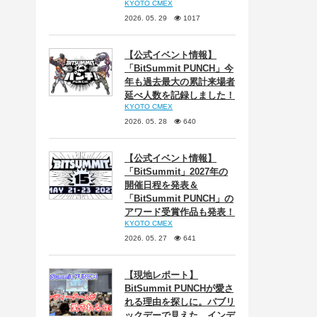
KYOTO CMEX
2026. 05. 29
1017
【公式イベント情報】
「BitSummit PUNCH」今
年も過去最大の累計来場者
延べ人数を記録しました！
KYOTO CMEX
2026. 05. 28
640
【公式イベント情報】
「BitSummit」2027年の
開催日程を発表＆
「BitSummit PUNCH」の
アワード受賞作品も発表！
KYOTO CMEX
2026. 05. 27
641
【現地レポート】
BitSummit PUNCHが愛さ
れる理由を探しに。パブリ
ックデーで見えた、インデ