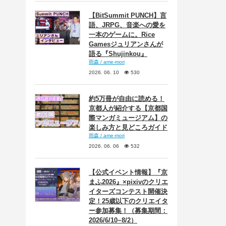
【BitSummit PUNCH】言
語、JRPG、音楽への愛を
一本のゲームに。Rice
Gamesジュリアンさんが
語る『Shujinkou』
雨森 / ame-mori
2026. 06. 10
530
約5万冊が自由に読める！
京都人が紹介する【京都国
際マンガミュージアム】の
楽しみ方と見どころガイド
雨森 / ame-mori
2026. 06. 06
532
【公式イベント情報】『京
まふ2026』×pixivのクリエ
イターズコンテスト開催決
定！25歳以下のクリエイタ
ー参加募集！（募集期間：
2026/6/10~8/2）