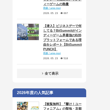
ィーゲームの熱量
雨森 / ame-mori
2026. 05. 23
667
【潜入】ビジネスデーで何
してる？BitSummitがイン
ディーゲーム界最強のB2B
プラットフォームである理
由をレポート【BitSummit
PUNCH】
雨森 / ame-mori
2026. 05. 23
518
全て表示
2026年度の人気記事
【観覧無料】『響け！ユー
フォニアム』の聖地・京都