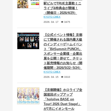
駅ビルでTRUE主題歌ミニ
ライブ&特典会が開催！
（開催日：2026/4/29）
KYOTO CMEX
2026. 04. 17
3475
【公式イベント情報】京都
にて開催される国内最大級
のインディーゲームイベン
ト「BitSummit PUNCH」
スポンサー企業様・企業出
展を公開！併せて、チケッ
ト販売情報のお知らせ（開
催期間：2026/5/22~5/24）
KYOTO CMEX
2026. 04. 15
3310
【京都開催】ホロライブ全
国巡回ポップアップ
「hololive BASE on
Tour! 2026 Duet Stage!」
が7月にイオンモール