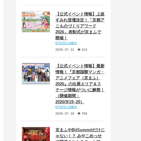
【公式イベント情報】上坂
すみれ登壇決定！「京都ア
ニものづくりアワード
2026」表彰式が京まふで
開催！
KYOTO CMEX
2026. 07. 21
313
【公式イベント情報】最新
情報！『京都国際マンガ・
アニメフェア（京まふ）
2026』の出展エリア＆ス
テージ情報がついに解禁！
（開催期間：
2026/9/19~20）
KYOTO CMEX
2026. 07. 18
769
京まふやBitSummitだけじ
ゃない！？ みやこめっせ