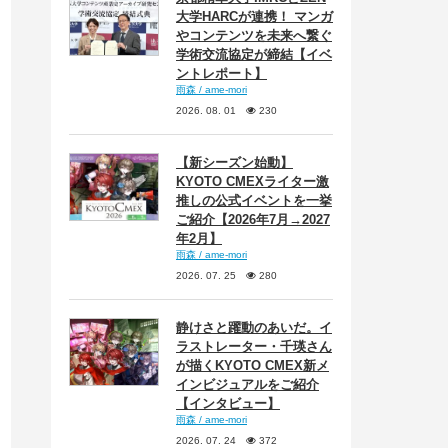
大学HARCが連携！ マンガ
やコンテンツを未来へ繋ぐ
学術交流協定が締結【イベ
ントレポート】
雨森 / ame-mori
2026. 08. 01
230
【新シーズン始動】
KYOTO CMEXライター激
推しの公式イベントを一挙
ご紹介【2026年7月→2027
年2月】
雨森 / ame-mori
2026. 07. 25
280
静けさと躍動のあいだ。イ
ラストレーター・千瑛さん
が描くKYOTO CMEX新メ
インビジュアルをご紹介
【インタビュー】
雨森 / ame-mori
2026. 07. 24
372