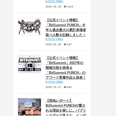
KYOTO CMEX
2026. 05. 29
1015
【公式イベント情報】
「BitSummit PUNCH」今
年も過去最大の累計来場者
延べ人数を記録しました！
KYOTO CMEX
2026. 05. 28
637
【公式イベント情報】
「BitSummit」2027年の
開催日程を発表＆
「BitSummit PUNCH」の
アワード受賞作品も発表！
KYOTO CMEX
2026. 05. 27
640
【現地レポート】
BitSummit PUNCHが愛さ
れる理由を探しに。パブリ
ックデーで見えた、インデ