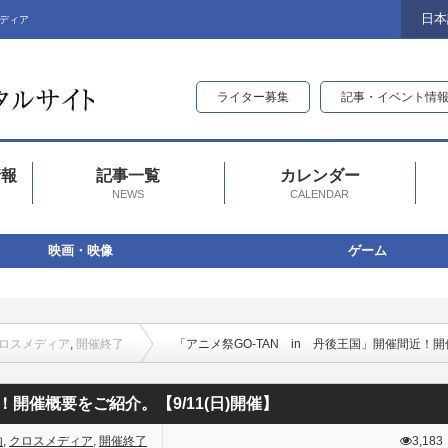
日本
ディア
ライター募集
記事・イベント情
情報
記事一覧
カレンダー
NEWS
CALENDAR
映画・映像
ゲーム
ロスメディア
,
開催終了
「アニメ祭GO-TAN in 丹後王国」開催間近！開
！開催概要をご紹介。【9/11(日)開催】
内
,
クロスメディア
,
開催終了
3,183