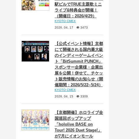
駅ビルでTRUE主題歌ミニ
ライブ&特典会が開催！
（開催日：2026/4/29）
KYOTO CMEX
2026. 04. 17
3473
【公式イベント情報】京都
にて開催される国内最大級
のインディーゲームイベン
ト「BitSummit PUNCH」
スポンサー企業様・企業出
展を公開！併せて、チケッ
ト販売情報のお知らせ（開
催期間：2026/5/22~5/24）
KYOTO CMEX
2026. 04. 15
3309
【京都開催】ホロライブ全
国巡回ポップアップ
「hololive BASE on
Tour! 2026 Duet Stage!」
が7月にイオンモール