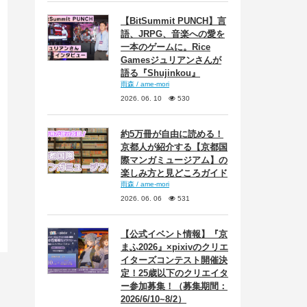
【BitSummit PUNCH】言
語、JRPG、音楽への愛を
一本のゲームに。Rice
Gamesジュリアンさんが
語る『Shujinkou』
雨森 / ame-mori
2026. 06. 10
530
約5万冊が自由に読める！
京都人が紹介する【京都国
際マンガミュージアム】の
楽しみ方と見どころガイド
雨森 / ame-mori
2026. 06. 06
531
【公式イベント情報】『京
まふ2026』×pixivのクリエ
イターズコンテスト開催決
定！25歳以下のクリエイタ
ー参加募集！（募集期間：
2026/6/10~8/2）