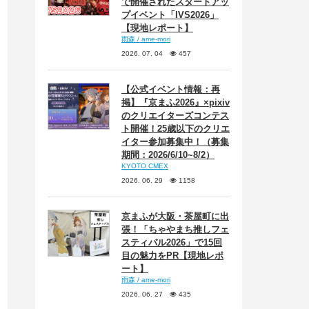
で開催されたスタートアッ
プイベント「IVS2026」
【現地レポート】
雨森 / ame-mori
2026. 07. 04
457
【公式イベント情報：再
掲】『京まふ2026』×pixiv
のクリエイターズコンテス
ト開催！25歳以下のクリエ
イター参加募集中！（募集
期間：2026/6/10~8/2）
KYOTO CMEX
2026. 06. 29
1158
京まふが大阪・茶屋町に出
張！「ちゃやまち推しフェ
スティバル2026」で15回
目の魅力をPR【現地レポ
ート】
雨森 / ame-mori
2026. 06. 27
435