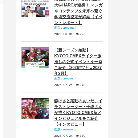
大学HARCが連携！ マンガ
やコンテンツを未来へ繋ぐ
学術交流協定が締結【イベ
ントレポート】
雨森 / ame-mori
2026. 08. 01
226
【新シーズン始動】
KYOTO CMEXライター激
推しの公式イベントを一挙
ご紹介【2026年7月→2027
年2月】
雨森 / ame-mori
2026. 07. 25
278
静けさと躍動のあいだ。イ
ラストレーター・千瑛さん
が描くKYOTO CMEX新メ
インビジュアルをご紹介
【インタビュー】
雨森 / ame-mori
2026. 07. 24
370