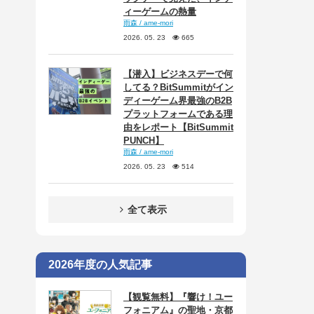
ィーゲームの熱量
雨森 / ame-mori
2026. 05. 23
665
【潜入】ビジネスデーで何
してる？BitSummitがイン
ディーゲーム界最強のB2B
プラットフォームである理
由をレポート【BitSummit
PUNCH】
雨森 / ame-mori
2026. 05. 23
514
全て表示
2026年度の人気記事
【観覧無料】『響け！ユー
フォニアム』の聖地・京都