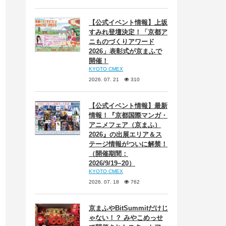
【公式イベント情報】上坂
すみれ登壇決定！「京都ア
ニものづくりアワード
2026」表彰式が京まふで
開催！
KYOTO CMEX
2026. 07. 21
310
【公式イベント情報】最新
情報！『京都国際マンガ・
アニメフェア（京まふ）
2026』の出展エリア＆ス
テージ情報がついに解禁！
（開催期間：
2026/9/19~20）
KYOTO CMEX
2026. 07. 18
762
京まふやBitSummitだけじ
ゃない！？ みやこめっせ