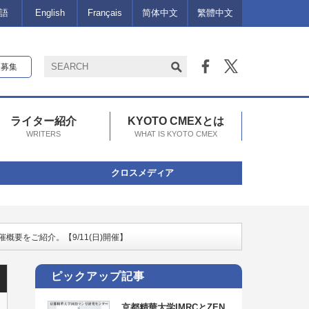
語
English
Français
简体中文
繁體中文
報募集
ライター紹介
KYOTO CMEXとは
WRITERS
WHAT IS KYOTO CMEX
クロスメディア
催概要をご紹介。【9/11(日)開催】
ピックアップ記事
京都精華大学IMRCとZEN