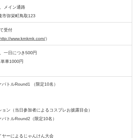
、メイン通路
丹後市弥栄町鳥取123
て受付
http://www.kmkmk.com/
）
、一日につき500円
単車1000円
バトルRound1 （限定10名）
レクション（当日参加者によるコスプレお披露目会）
ケバトルRound2（限定10名）
レイヤーによるじゃんけん大会