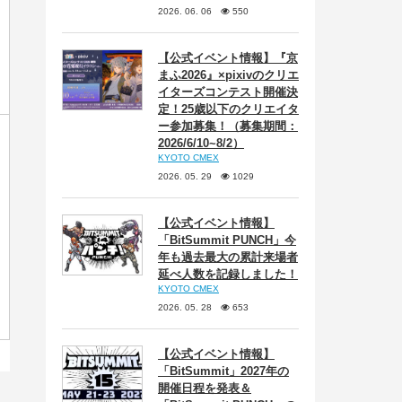
2026. 06. 06
550
【公式イベント情報】『京
まふ2026』×pixivのクリエ
イターズコンテスト開催決
定！25歳以下のクリエイタ
ー参加募集！（募集期間：
2026/6/10~8/2）
KYOTO CMEX
2026. 05. 29
1029
【公式イベント情報】
「BitSummit PUNCH」今
年も過去最大の累計来場者
延べ人数を記録しました！
KYOTO CMEX
2026. 05. 28
653
【公式イベント情報】
「BitSummit」2027年の
開催日程を発表＆