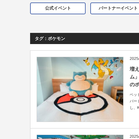
公式イベント
パートナーイベント
タグ：ポケモン
2025
増え
ム」
の
ベッ
パー
し、
2025