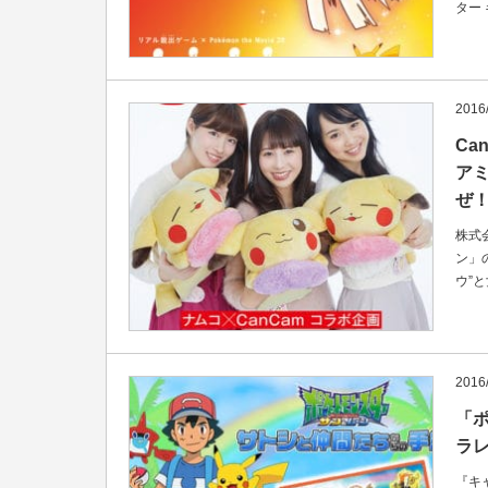
ター
2016
Ca
ア
ぜ！
株式
ン」
ウ”
2016
「ポ
ラ
『キ