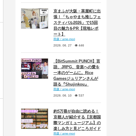
京まふが大阪・茶屋町に出
張！「ちゃやまち推しフェ
スティバル2026」で15回
目の魅力をPR【現地レポ
ート】
雨森 / ame-mori
2026. 06. 27
446
【BitSummit PUNCH】言
語、JRPG、音楽への愛を
一本のゲームに。Rice
Gamesジュリアンさんが
語る『Shujinkou』
雨森 / ame-mori
2026. 06. 10
537
約5万冊が自由に読める！
京都人が紹介する【京都国
際マンガミュージアム】の
楽しみ方と見どころガイド
雨森 / ame-mori