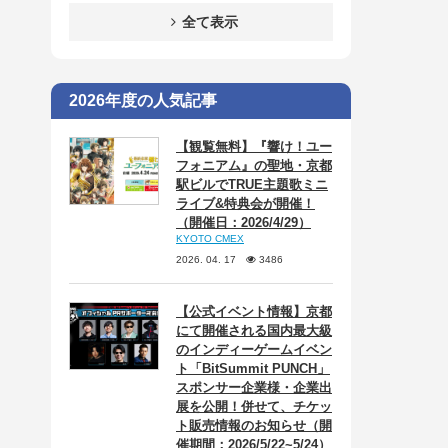
全て表示
2026年度の人気記事
【観覧無料】『響け！ユー
フォニアム』の聖地・京都
駅ビルでTRUE主題歌ミニ
ライブ&特典会が開催！
（開催日：2026/4/29）
KYOTO CMEX
2026. 04. 17
3486
【公式イベント情報】京都
にて開催される国内最大級
のインディーゲームイベン
ト「BitSummit PUNCH」
スポンサー企業様・企業出
展を公開！併せて、チケッ
ト販売情報のお知らせ（開
催期間：2026/5/22~5/24）