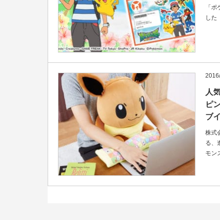
「ポ
した
2016/
人
ピ
ブ
株式
る、
モン