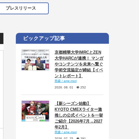
プレスリリース
ピックアップ記事
京都精華大学IMRCとZEN
大学HARCが連携！ マンガ
やコンテンツを未来へ繋ぐ
学術交流協定が締結【イベ
ントレポート】
雨森 / ame-mori
2026. 08. 01
252
【新シーズン始動】
KYOTO CMEXライター激
推しの公式イベントを一挙
ご紹介【2026年7月→2027
年2月】
雨森 / ame-mori
2026. 07. 25
291