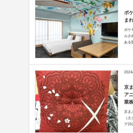
ポケ
ま
ポケ
ルさ
ある
2024
京
ア
業
京ま
（土
ア2