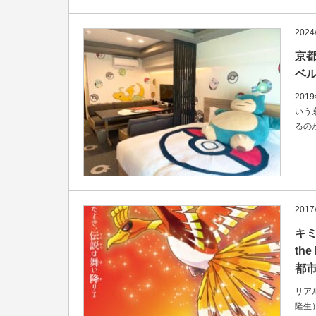
2024
京
ベ
201
いう
るの
2017
キミ
th
都
リア
隆生）