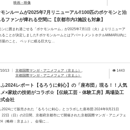
映画・映像
モンルームが2025年7月リニューアル‼100匹のポケモンと泊
れるファンが痺れる空間に【京都市内3施設も対象】
モンに囲まれ過ごせる「ポケモンルーム」が2025年7月1日（火）よりリニューア
れることが決定しました‼ ポケモンルームとはアパートメントホテルMIMARU内に
部屋のこと。 ベッドに眠る巨大な…
/10/13
京都国際マンガ・アニメフェア（京まふ）
,
1443
京都国際マンガ・アニメフェア（京まふ）
まふ2024レポート【るろうに剣心】の「座布団」現る！！人気
ニメ×家紋の技術がコラボ☆【伝統工芸・体験工房】馬場染工
株式会社
ふ2024にて販売された「るろうに剣心」とコラボした座布団 2024年9月21日
）22日（日）の2日間、京都府京都市にて開催された京都国際マンガ・アニメフェ
024（略称：京まふ）。 会場に…