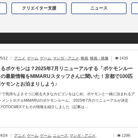
クリエイター支援
ニュース
/5/12
アニメ
,
ゲーム
,
ゲーム
,
マンガ・アニメ
,
映画
,
映画・映像
1435
るポケモンは？2025年7月リニューアルする「ポケモンルー
の最新情報をMIMARUスタッフさんに聞いた！京都で100匹
ポケモンとお泊まりしよう♪
ドで気持ちよさそうに眠る大きなカビゴンをはじめ、ポケモンと一緒に泊まれるア
トメントホテルMIMARUのポケモンルーム。 2025年7月のリニューアルが決定
KYOTOCMEXでもその情報を紹介しました（記事は…
/4/24
アニメ
,
ゲーム
,
ゲーム
,
ニュース
,
マンガ・アニメ
,
1296