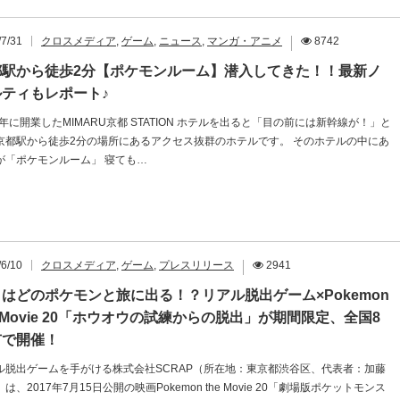
/7/31
クロスメディア
,
ゲーム
,
ニュース
,
マンガ・アニメ
8742
都駅から徒歩2分【ポケモンルーム】潜入してきた！！最新ノ
ルティもレポート♪
9年に開業したMIMARU京都 STATION ホテルを出ると「目の前には新幹線が！」と
京都駅から徒歩2分の場所にあるアクセス抜群のホテルです。 そのホテルの中にあ
が「ポケモンルーム」 寝ても…
/6/10
クロスメディア
,
ゲーム
,
プレスリリース
2941
はどのポケモンと旅に出る！？リアル脱出ゲーム×Pokemon
e Movie 20「ホウオウの試練からの脱出」が期間限定、全国8
市で開催！
ル脱出ゲームを手がける株式会社SCRAP（所在地：東京都渋谷区、代表者：加藤
は、2017年7月15日公開の映画Pokemon the Movie 20「劇場版ポケットモンス