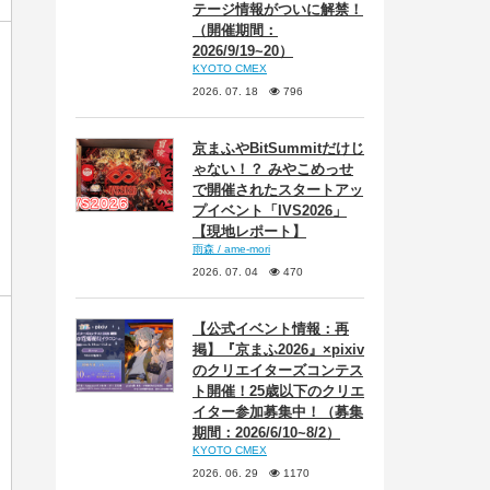
テージ情報がついに解禁！
（開催期間：
2026/9/19~20）
KYOTO CMEX
2026. 07. 18
796
京まふやBitSummitだけじ
ゃない！？ みやこめっせ
で開催されたスタートアッ
プイベント「IVS2026」
【現地レポート】
雨森 / ame-mori
2026. 07. 04
470
【公式イベント情報：再
掲】『京まふ2026』×pixiv
のクリエイターズコンテス
ト開催！25歳以下のクリエ
イター参加募集中！（募集
期間：2026/6/10~8/2）
KYOTO CMEX
2026. 06. 29
1170