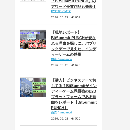
「BitSummit PUNCH」の
アワード受賞作品も発表！
KYOTO CMEX
2026. 05. 27
652
【現地レポート】
BitSummit PUNCHが愛さ
れる理由を探しに。パブリ
ックデーで見えた、インデ
ィーゲームの熱量
雨森 / ame-mori
2026. 05. 23
678
【潜入】ビジネスデーで何
してる？BitSummitがイン
ディーゲーム界最強のB2B
プラットフォームである理
由をレポート【BitSummit
PUNCH】
雨森 / ame-mori
2026. 05. 23
526