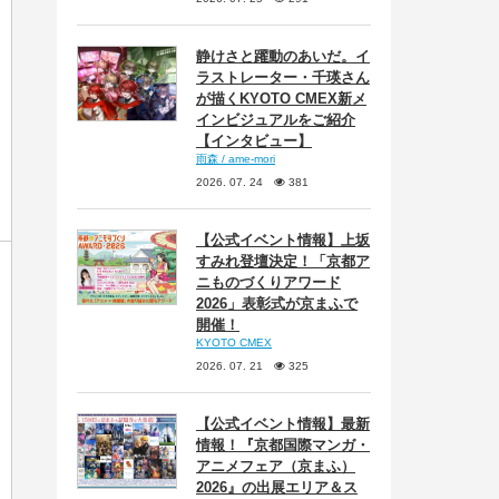
静けさと躍動のあいだ。イ
ラストレーター・千瑛さん
が描くKYOTO CMEX新メ
インビジュアルをご紹介
【インタビュー】
雨森 / ame-mori
2026. 07. 24
381
【公式イベント情報】上坂
すみれ登壇決定！「京都ア
ニものづくりアワード
2026」表彰式が京まふで
開催！
KYOTO CMEX
2026. 07. 21
325
【公式イベント情報】最新
情報！『京都国際マンガ・
アニメフェア（京まふ）
2026』の出展エリア＆ス