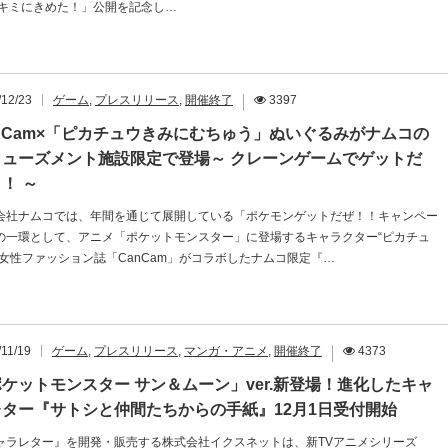
 キミにきめた！」公開を記念し…
/12/23
ゲーム
,
プレスリリース
,
開催終了
3397
nCam×「ピカチュウきみにむちゅう」ぬいぐるみがナムコの
ミューズメント施設限定で登場～ クレーンゲームでゲットだ
！ ～
会社ナムコでは、年間を通じて展開している「ポケモンゲットだぜ！！キャンペー
の一環として、アニメ「ポケットモンスター」に登場するキャラクター“ピカチュ
と女性ファッション誌「CanCam」がコラボしたナムコ限定『…
/11/19
ゲーム
,
プレスリリース
,
マンガ・アニメ
,
開催終了
4373
ケットモンスター サン＆ムーン」ver.新登場！進化したキャ
レター『サトシと仲間たちからの手紙』12月1日受付開始
ャラレター』を開発・販売する株式会社イクスネットは、新TVアニメシリーズ