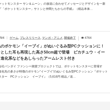
ケットモンスター サン＆ムーン」の放送に合わせてメッセージとデザインを一新
『「ポケットモンスター」サトシと仲間たちからの手紙』（税込本体…
9/4
ゲーム
,
プレスリリース
,
マンガ・アニメ
,
開催終了
4764
気のポケモン「イーブイ」がぬいぐるみ型PCクッションに！
ンとした耳も再現した高さ50cm超で登場 ピカチュウ・イー
イ進化系などをあしらったアームレスト付き
会社バンダイ ファンシー雑貨プロジェクトでは、ポケットモンスターに登場す
進化先の多さが特徴のポケモン“イーブイ”のぬいぐるみ型PCクッション『ポケット
スター PCクッション イーブイ』（5,616円 税込／送…