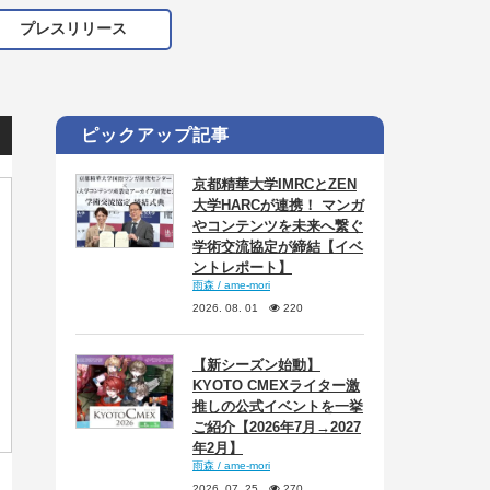
プレスリリース
ピックアップ記事
京都精華大学IMRCとZEN
大学HARCが連携！ マンガ
やコンテンツを未来へ繋ぐ
学術交流協定が締結【イベ
ントレポート】
雨森 / ame-mori
2026. 08. 01
220
【新シーズン始動】
KYOTO CMEXライター激
推しの公式イベントを一挙
ご紹介【2026年7月→2027
年2月】
雨森 / ame-mori
2026. 07. 25
270