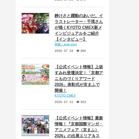
静けさと躍動のあいだ。イ
ラストレーター・千瑛さん
が描くKYOTO CMEX新メ
インビジュアルをご紹介
【インタビュー】
雨森 / ame-mori
2026. 07. 24
360
【公式イベント情報】上坂
すみれ登壇決定！「京都ア
ニものづくりアワード
2026」表彰式が京まふで
開催！
KYOTO CMEX
2026. 07. 21
303
【公式イベント情報】最新
情報！『京都国際マンガ・
アニメフェア（京まふ）
2026』の出展エリア＆ス