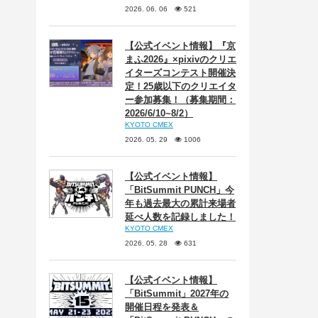
2026. 06. 06
521
【公式イベント情報】『京
まふ2026』×pixivのクリエ
イターズコンテスト開催決
定！25歳以下のクリエイタ
ー参加募集！（募集期間：
2026/6/10~8/2）
KYOTO CMEX
2026. 05. 29
1006
【公式イベント情報】
「BitSummit PUNCH」今
年も過去最大の累計来場者
延べ人数を記録しました！
KYOTO CMEX
2026. 05. 28
631
【公式イベント情報】
「BitSummit」2027年の
開催日程を発表＆