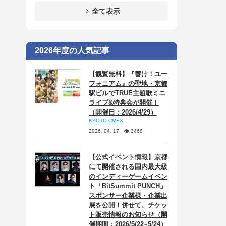
全て表示
2026年度の人気記事
【観覧無料】『響け！ユー
フォニアム』の聖地・京都
駅ビルでTRUE主題歌ミニ
ライブ&特典会が開催！
（開催日：2026/4/29）
KYOTO CMEX
2026. 04. 17
3468
【公式イベント情報】京都
にて開催される国内最大級
のインディーゲームイベン
ト「BitSummit PUNCH」
スポンサー企業様・企業出
展を公開！併せて、チケッ
ト販売情報のお知らせ（開
催期間：2026/5/22~5/24）