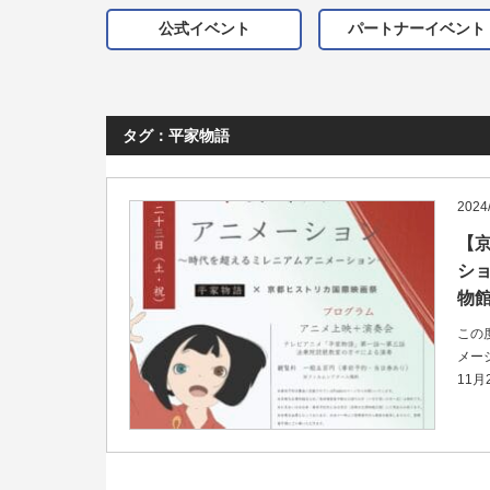
公式イベント
パートナーイベント
タグ：平家物語
2024
【
シ
物館
この
メー
11