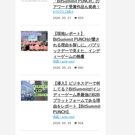
「BitSummit PUNCH」の
アワード受賞作品も発表！
KYOTO CMEX
2026. 05. 27
633
【現地レポート】
BitSummit PUNCHが愛さ
れる理由を探しに。パブリ
ックデーで見えた、インデ
ィーゲームの熱量
雨森 / ame-mori
2026. 05. 23
660
【潜入】ビジネスデーで何
してる？BitSummitがイン
ディーゲーム界最強のB2B
プラットフォームである理
由をレポート【BitSummit
PUNCH】
雨森 / ame-mori
2026. 05. 23
504