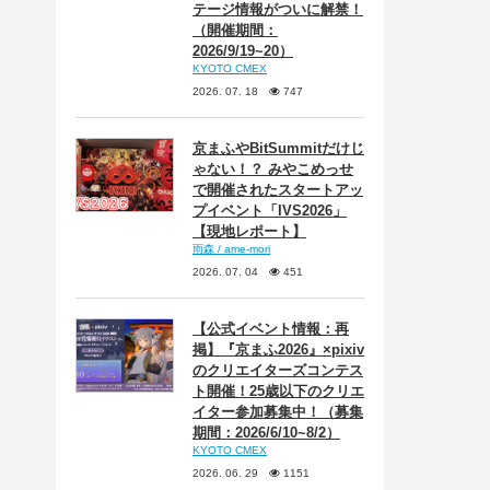
テージ情報がついに解禁！
（開催期間：
2026/9/19~20）
KYOTO CMEX
2026. 07. 18
747
京まふやBitSummitだけじ
ゃない！？ みやこめっせ
で開催されたスタートアッ
プイベント「IVS2026」
【現地レポート】
雨森 / ame-mori
2026. 07. 04
451
【公式イベント情報：再
掲】『京まふ2026』×pixiv
のクリエイターズコンテス
ト開催！25歳以下のクリエ
イター参加募集中！（募集
期間：2026/6/10~8/2）
KYOTO CMEX
2026. 06. 29
1151