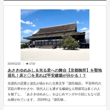
2024/11/22
1710
あさきゆめみし＆光る君への舞台【京都御所】を聖地
巡礼！床と〇を見れば平安建築が分かる！？
光源氏の恋愛と波乱が描かれた古典文学『源氏物語』 平安時代の
宮廷の華やかさや、現代人にも通ずる繊細な人間描写は多くの人
を魅了し、「あさきゆめみし」をはじめマンガや小説にもなり読
み継がれています。 2024年は『源氏物…