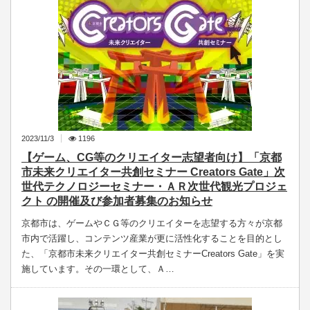
2023/11/3
1196
【ゲーム、CG等のクリエイター志望者向け】「京都
市未来クリエイター共創セミナー Creators Gate」次
世代テクノロジーセミナー・ＡＲ次世代観光プロジェ
クト の開催及び参加者募集のお知らせ
京都市は、ゲームやＣＧ等のクリエイターを志望する方々が京都
市内で活躍し、コンテンツ産業が更に活性化することを目的とし
た、「京都市未来クリエイター共創セミナーCreators Gate」を実
施しています。その一環として、Ａ…