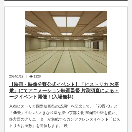
2024/1/12
1228
【映画・映像分野公式イベント】「ヒストリカ お座
敷」にてアニメーション映画監督 片渕須直によるト
ークイベント開催！(入場無料)
京都ヒストリカ国際映画祭の15周年を記念して、「70畳×3」と
「45畳」の4つの大きな和室を持つ京都文化博物館の6Fを使い、
多方面のクリエーターが集結するカンファレンスイベント「ヒス
トリカお座敷」を開催します。 映…