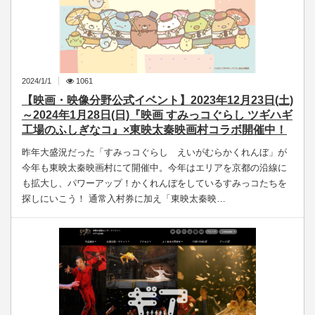
2024/1/1
1061
【映画・映像分野公式イベント】2023年12月23日(土)
～2024年1月28日(日)『映画 すみっコぐらし ツギハギ
工場のふしぎなコ』×東映太秦映画村コラボ開催中！
昨年大盛況だった「すみっコぐらし えいがむらかくれんぼ」が
今年も東映太秦映画村にて開催中。今年はエリアを京都の沿線に
も拡大し、パワーアップ！かくれんぼをしているすみっコたちを
探しにいこう！ 通常入村券に加え「東映太秦映…