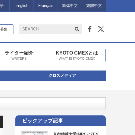
語
English
Français
简体中文
繁體中文
報募集
ライター紹介
KYOTO CMEXとは
WRITERS
WHAT IS KYOTO CMEX
クロスメディア
ピックアップ記事
京都精華大学IMRCとZEN