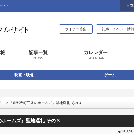
日本
ディア
ライター募集
記事・イベント情
情報
記事一覧
カレンダー
NEWS
CALENDAR
映画・映像
ゲーム
アニメ『京都寺町三条のホームズ』聖地巡礼 その３
のホームズ』聖地巡礼 その３
15,335