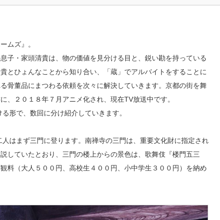
ホームズ』。
の息子・家頭清貴は、物の価値を見分ける目と、鋭い勘を持っている
清貴とひょんなことから知り合い、「蔵」でアルバイトをすることに
れる骨董品にまつわる依頼を次々に解決していきます。京都の街を舞
に、２０１８年７月アニメ化され、現在TV放送中です。
ける形で、数回に分け紹介していきます。
二人はまず三門に登ります。南禅寺の三門は、重要文化財に指定され
解説していたとおり、三門の楼上からの景色は、歌舞伎『楼門五三
拝観料（大人５００円、高校生４００円、小中学生３００円）を納め