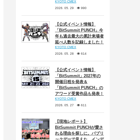
KYOTO CMEX
2026. 05. 29
990
【公式イベント情報】
「BitSummit PUNCH」今
年も過去最大の累計来場者
延べ人数を記録しました！
KYOTO CMEX
2026. 05. 28
614
【公式イベント情報】
「BitSummit」2027年の
開催日程を発表＆
「BitSummit PUNCH」の
アワード受賞作品も発表！
KYOTO CMEX
2026. 05. 27
611
【現地レポート】
BitSummit PUNCHが愛さ
れる理由を探しに。パブリ
ックデーで見えた、インデ