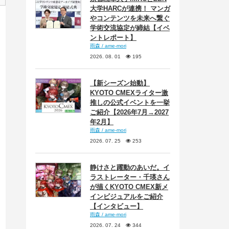
大学HARCが連携！ マンガ
やコンテンツを未来へ繋ぐ
学術交流協定が締結【イベ
ントレポート】
雨森 / ame-mori
2026. 08. 01
195
【新シーズン始動】
KYOTO CMEXライター激
推しの公式イベントを一挙
ご紹介【2026年7月→2027
年2月】
雨森 / ame-mori
2026. 07. 25
253
静けさと躍動のあいだ。イ
ラストレーター・千瑛さん
が描くKYOTO CMEX新メ
インビジュアルをご紹介
【インタビュー】
雨森 / ame-mori
2026. 07. 24
344