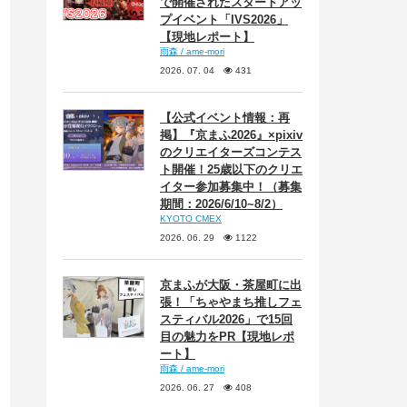
で開催されたスタートアッ
プイベント「IVS2026」
【現地レポート】
雨森 / ame-mori
2026. 07. 04
431
【公式イベント情報：再
掲】『京まふ2026』×pixiv
のクリエイターズコンテス
ト開催！25歳以下のクリエ
イター参加募集中！（募集
期間：2026/6/10~8/2）
KYOTO CMEX
2026. 06. 29
1122
京まふが大阪・茶屋町に出
張！「ちゃやまち推しフェ
スティバル2026」で15回
目の魅力をPR【現地レポ
ート】
雨森 / ame-mori
2026. 06. 27
408