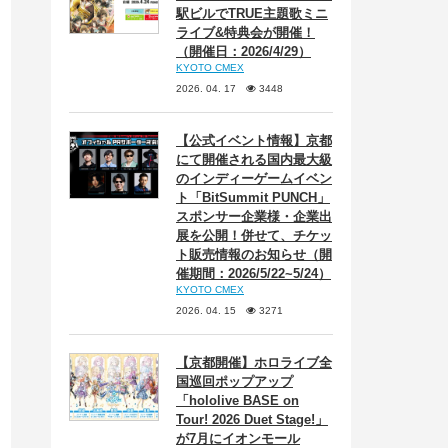
駅ビルでTRUE主題歌ミニ
ライブ&特典会が開催！
（開催日：2026/4/29）
KYOTO CMEX
2026. 04. 17
3448
【公式イベント情報】京都
にて開催される国内最大級
のインディーゲームイベン
ト「BitSummit PUNCH」
スポンサー企業様・企業出
展を公開！併せて、チケッ
ト販売情報のお知らせ（開
催期間：2026/5/22~5/24）
KYOTO CMEX
2026. 04. 15
3271
【京都開催】ホロライブ全
国巡回ポップアップ
「hololive BASE on
Tour! 2026 Duet Stage!」
が7月にイオンモール