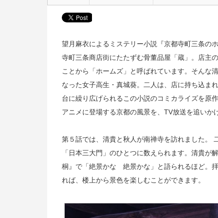
望月麻衣によるミステリー小説『京都寺町三条の
寺町三条商店街にたたずむ骨董品屋「蔵」。店主
ことから「ホームズ」と呼ばれています。そんな
なった女子高生・真城葵。二人は、店に持ち込ま
台に繰り広げられるこの小説のコミカライズを原作
アニメに登場する京都の風景を、TV放送を追いか
第５話では、清貴と秋人が南禅寺を訪れました。 
「日本三大門」のひとつに数えられます。清貴が
桐』で「絶景かな 絶景かな」と語られるほど。
れば、楼上から景色を楽しむことができます。