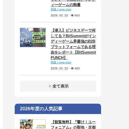
ィーゲームの熱量
雨森 / ame-mori
2026. 05. 23
643
【潜入】ビジネスデーで何
してる？BitSummitがイン
ディーゲーム界最強のB2B
プラットフォームである理
由をレポート【BitSummit
PUNCH】
雨森 / ame-mori
2026. 05. 23
483
全て表示
2026年度の人気記事
【観覧無料】『響け！ユー
フォニアム』の聖地・京都