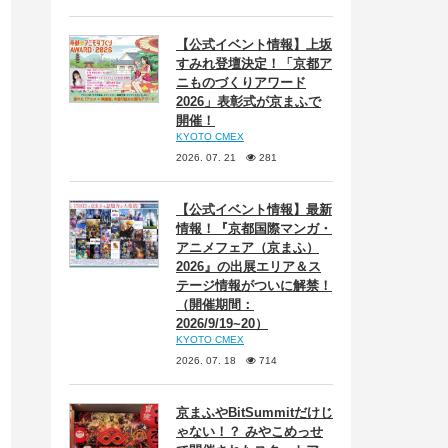
【公式イベント情報】上坂
すみれ登壇決定！「京都ア
ニものづくりアワード
2026」表彰式が京まふで
開催！
KYOTO CMEX
2026. 07. 21
281
【公式イベント情報】最新
情報！『京都国際マンガ・
アニメフェア（京まふ）
2026』の出展エリア＆ス
テージ情報がついに解禁！
（開催期間：
2026/9/19~20）
KYOTO CMEX
2026. 07. 18
714
京まふやBitSummitだけじ
ゃない！？ みやこめっせ