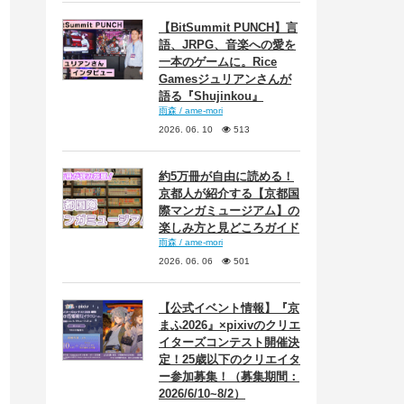
【BitSummit PUNCH】言
語、JRPG、音楽への愛を
一本のゲームに。Rice
Gamesジュリアンさんが
語る『Shujinkou』
雨森 / ame-mori
2026. 06. 10
513
約5万冊が自由に読める！
京都人が紹介する【京都国
際マンガミュージアム】の
楽しみ方と見どころガイド
雨森 / ame-mori
2026. 06. 06
501
【公式イベント情報】『京
まふ2026』×pixivのクリエ
イターズコンテスト開催決
定！25歳以下のクリエイタ
ー参加募集！（募集期間：
2026/6/10~8/2）