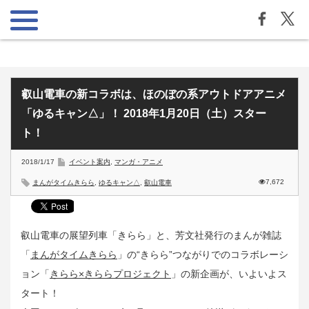
叡山電車の新コラボは、ほのぼの系アウトドアアニメ
「ゆるキャン△」！ 2018年1月20日（土）スター
ト！
2018/1/17
イベント案内
,
マンガ・アニメ
7,672
まんがタイムきらら
,
ゆるキャン△
,
叡山電車
叡山電車の展望列車「きらら」と、芳文社発行のまんが雑誌
「
まんがタイムきらら
」の“きらら”つながりでのコラボレーシ
ョン「
きらら×きららプロジェクト
」の新企画が、いよいよス
タート！