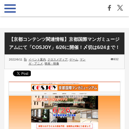
【京都コンテンツ関連情報】京都国際マンガミュージ
アムにて「COSJOY」6/26に開催！〆切は6/24まで！
932
2022/6/11
イベント案内
,
クロスメディア
,
ゲーム
,
マン
ガ・アニメ
,
映画・映像