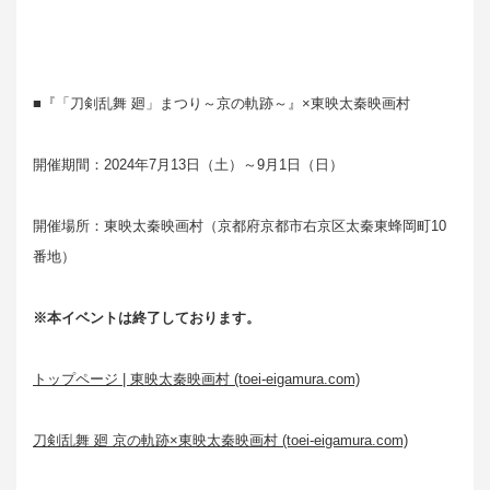
■『「刀剣乱舞 廻」まつり～京の軌跡～』×東映太秦映画村
開催期間：2024年7月13日（土）～9月1日（日）
開催場所：東映太秦映画村（京都府京都市右京区太秦東蜂岡町10
番地）
※本イベントは終了しております。
トップページ | 東映太秦映画村 (toei-eigamura.com)
刀剣乱舞 廻 京の軌跡×東映太秦映画村 (toei-eigamura.com)