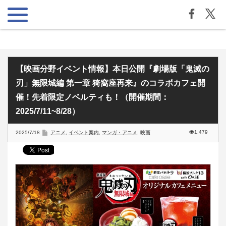
【映画分野イベント情報】本日公開『劇場版「鬼滅の
刃」無限城編 第一章 猗窩座再来』のコラボカフェ開
催！先着限定ノベルティも！（開催期間：
2025/7/11~8/28）
1,479
2025/7/18
アニメ
,
イベント案内
,
マンガ・アニメ
,
映画