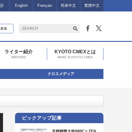
語
English
Français
简体中文
繁體中文
報募集
ライター紹介
KYOTO CMEXとは
WRITERS
WHAT IS KYOTO CMEX
クロスメディア
ピックアップ記事
京都精華大学IMRCとZEN