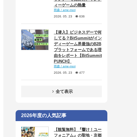
ィーゲームの熱量
雨森 / ame-mori
2026. 05. 23
636
【潜入】ビジネスデーで何
してる？BitSummitがイン
ディーゲーム界最強のB2B
プラットフォームである理
由をレポート【BitSummit
PUNCH】
雨森 / ame-mori
2026. 05. 23
477
全て表示
2026年度の人気記事
【観覧無料】『響け！ユー
フォニアム』の聖地・京都