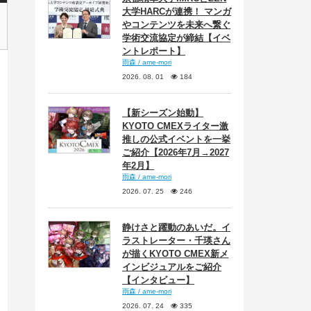
大学HARCが連携！ マンガ
やコンテンツを未来へ繋ぐ
学術交流協定が締結【イベ
ントレポート】
雨森 / ame-mori
2026. 08. 01
184
【新シーズン始動】
KYOTO CMEXライター激
推しの公式イベントを一挙
ご紹介【2026年7月→2027
年2月】
雨森 / ame-mori
2026. 07. 25
246
静けさと躍動のあいだ。イ
ラストレーター・千瑛さん
が描くKYOTO CMEX新メ
インビジュアルをご紹介
【インタビュー】
雨森 / ame-mori
2026. 07. 24
335