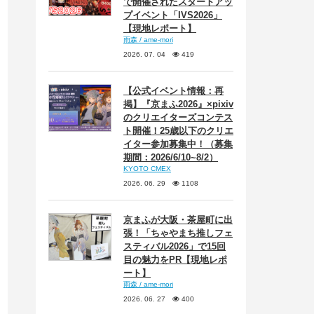
で開催されたスタートアッ
プイベント「IVS2026」
【現地レポート】
雨森 / ame-mori
2026. 07. 04
419
【公式イベント情報：再
掲】『京まふ2026』×pixiv
のクリエイターズコンテス
ト開催！25歳以下のクリエ
イター参加募集中！（募集
期間：2026/6/10~8/2）
KYOTO CMEX
2026. 06. 29
1108
京まふが大阪・茶屋町に出
張！「ちゃやまち推しフェ
スティバル2026」で15回
目の魅力をPR【現地レポ
ート】
雨森 / ame-mori
2026. 06. 27
400