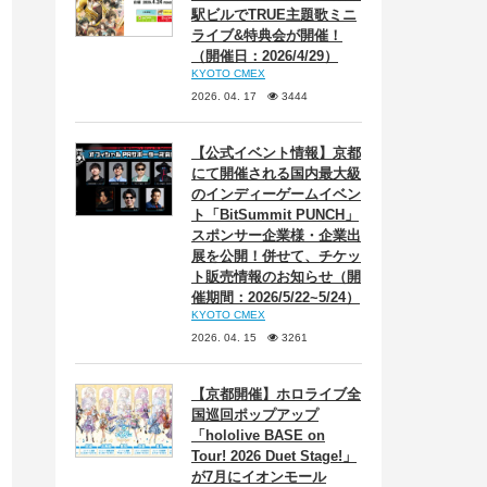
駅ビルでTRUE主題歌ミニ
ライブ&特典会が開催！
（開催日：2026/4/29）
KYOTO CMEX
2026. 04. 17
3444
【公式イベント情報】京都
にて開催される国内最大級
のインディーゲームイベン
ト「BitSummit PUNCH」
スポンサー企業様・企業出
展を公開！併せて、チケッ
ト販売情報のお知らせ（開
催期間：2026/5/22~5/24）
KYOTO CMEX
2026. 04. 15
3261
【京都開催】ホロライブ全
国巡回ポップアップ
「hololive BASE on
Tour! 2026 Duet Stage!」
が7月にイオンモール