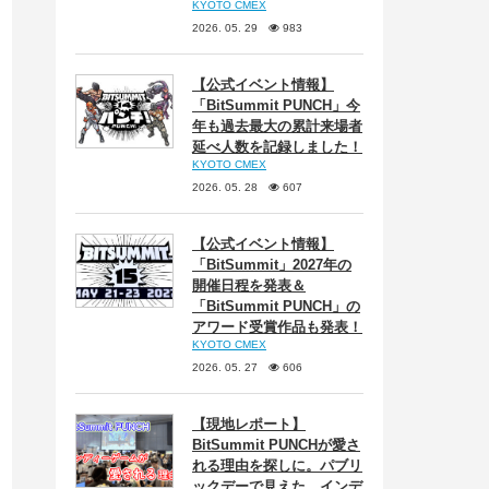
KYOTO CMEX
2026. 05. 29
983
【公式イベント情報】
「BitSummit PUNCH」今
年も過去最大の累計来場者
延べ人数を記録しました！
KYOTO CMEX
2026. 05. 28
607
【公式イベント情報】
「BitSummit」2027年の
開催日程を発表＆
「BitSummit PUNCH」の
アワード受賞作品も発表！
KYOTO CMEX
2026. 05. 27
606
【現地レポート】
BitSummit PUNCHが愛さ
れる理由を探しに。パブリ
ックデーで見えた、インデ