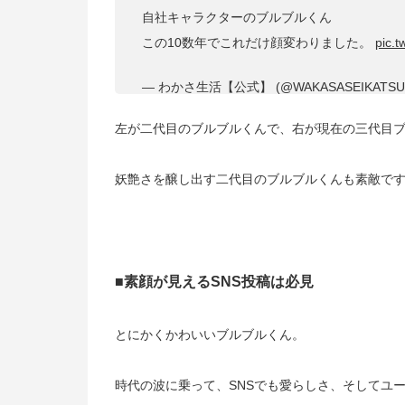
自社キャラクターのブルブルくん
この10数年でこれだけ顔変わりました。
pic.t
— わかさ生活【公式】 (@WAKASASEIKATSU
左が二代目のブルブルくんで、右が現在の三代目
妖艶さを醸し出す二代目のブルブルくんも素敵で
■素顔が見えるSNS投稿は必見
とにかくかわいいブルブルくん。
時代の波に乗って、SNSでも愛らしさ、そしてユ