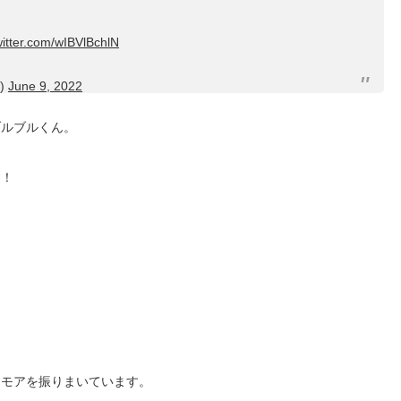
witter.com/wIBVlBchlN
)
June 9, 2022
ブルブルくん。
す！
ーモアを振りまいています。