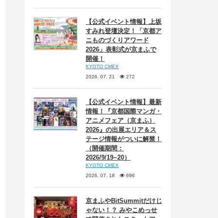
【公式イベント情報】上坂
すみれ登壇決定！「京都ア
ニものづくりアワード
2026」表彰式が京まふで
開催！
KYOTO CMEX
2026. 07. 21
272
【公式イベント情報】最新
情報！『京都国際マンガ・
アニメフェア（京まふ）
2026』の出展エリア＆ス
テージ情報がついに解禁！
（開催期間：
2026/9/19~20）
KYOTO CMEX
2026. 07. 18
696
京まふやBitSummitだけじ
ゃない！？ みやこめっせ