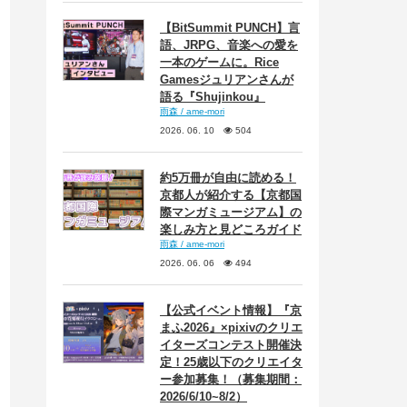
【BitSummit PUNCH】言
語、JRPG、音楽への愛を
一本のゲームに。Rice
Gamesジュリアンさんが
語る『Shujinkou』
雨森 / ame-mori
2026. 06. 10
504
約5万冊が自由に読める！
京都人が紹介する【京都国
際マンガミュージアム】の
楽しみ方と見どころガイド
雨森 / ame-mori
2026. 06. 06
494
【公式イベント情報】『京
まふ2026』×pixivのクリエ
イターズコンテスト開催決
定！25歳以下のクリエイタ
ー参加募集！（募集期間：
2026/6/10~8/2）