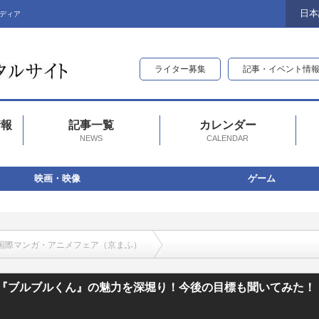
日本
ディア
ライター募集
記事・イベント情
情報
記事一覧
カレンダー
NEWS
CALENDAR
映画・映像
ゲーム
国際マンガ・アニメフェア（京まふ）
ルくん』の魅力を深堀り！今後の目標も聞いてみた！わかさ生活ブースをレポート
リ中『ブルブルくん』の魅力を深堀り！今後の目標も聞いてみた！