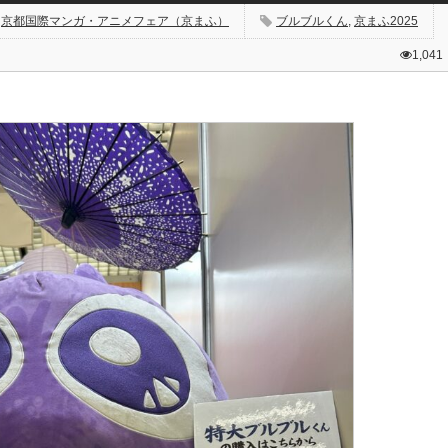
,
京都国際マンガ・アニメフェア（京まふ）
ブルブルくん
,
京まふ2025
1,041