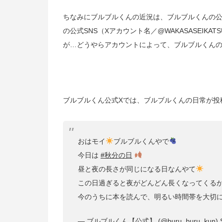
ちなみにブルブルくんの近況は、ブルブルくんの公
の公式SNS（Xアカウント名／
@WAKASASEIKATS
が…どうやらアカウントによって、ブルブルくん
ブルブルくん公式Xでは、ブルブルくんの日常が投
おはモイ
ブルブルくんやで
今日は
#秋分の日
昼と夜の長さが同じになる日なんやて
この日過ぎると夜がどんどん長くなってくる
今のうちに本を読んで、明るい時間帯を大切
— ブルブルくん【公式】 (@buru_buru_kun)