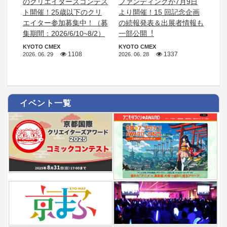
のクリエイターズコンテス
ファンディングが7月9日
ト開催！25歳以下のクリ
より開催！15 回記念企画
エイター参加募集中！（募
の続報発表＆出展者情報も
集期間：2026/6/10~8/2）
一部公開︕
KYOTO CMEX
KYOTO CMEX
1108
1337
2026. 06. 29
2026. 06. 28
イベント一覧