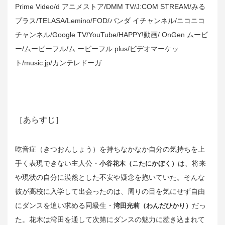
Prime Video/d
アニメストア
/DMM TV/J:COM STREAM/
みる
プラス
/TELASA/Lemino/FOD/
バンダ イチャンネル
/
ニコニコ
チャンネル
/Google TV/YouTube/HAPPY!
動画
/ OnGen
ムービ
ー
/
ムービーフル
/
ム ービーフル
plus/
ビデオマーケッ
ト
/music.jp/
カンテレドーガ
［あらすじ］
吃音症（きつおんしょう）を持ちなかなか自分の気持ちを上
手く表現できない主人公・
は、将来
小谷花木（こたにかぼく）
や現状の自分に漠然とした不安や疑念を抱いていた。そんな
彼が高校に入学して出会ったのは、周りの目を気にせず自由
にダンスを追い求める同級生・
だっ
湾田光莉（わんだひかり）
た。花木は湾田を通して次第にダンスの魅力に惹き込まれて