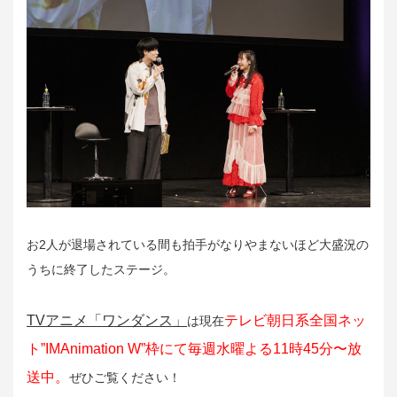
お2人が退場されている間も拍手がなりやまないほど大盛況の
うちに終了したステージ。
TVアニメ「ワンダンス」
テレビ朝日系全国ネッ
は現在
ト”IMAnimation W”枠にて毎週水曜よる11時45分〜放
送中。
ぜひご覧ください！