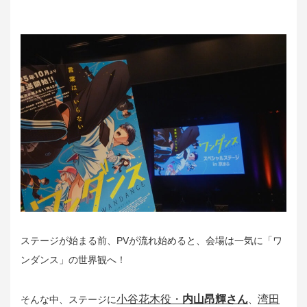
ステージが始まる前、PVが流れ始めると、会場は一気に「ワ
ンダンス」の世界観へ！
小谷花木役・
内山昂輝さん
湾田
そんな中、ステージに
、