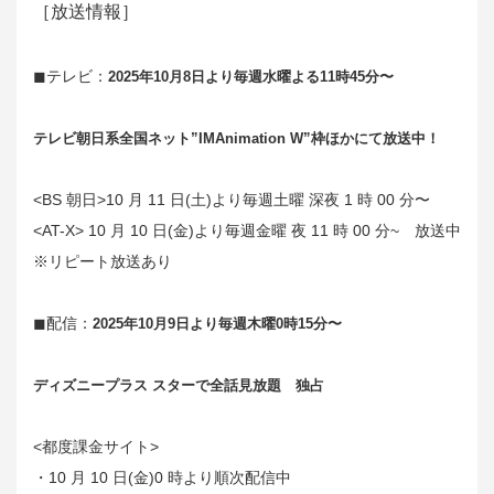
［放送情報］
◼︎テレビ：
2025年10月8日より毎週水曜よる11時45分〜
テレビ朝日系全国ネット”IMAnimation W”枠ほかにて放送中！
<
BS
朝日>
10
月
11
日(土)より毎週土曜 深夜
1
時
00
分〜
<
AT-X
>
10
月
10
日(金)より毎週金曜 夜
11
時
00
分~ 放送中
※リピート放送あり
◼︎配信：
2025年10月9日より毎週木曜0時15分〜
ディズニープラス スターで全話見放題 独占
<都度課金サイト>
・
10
月
10
日(金)
0
時より順次配信中