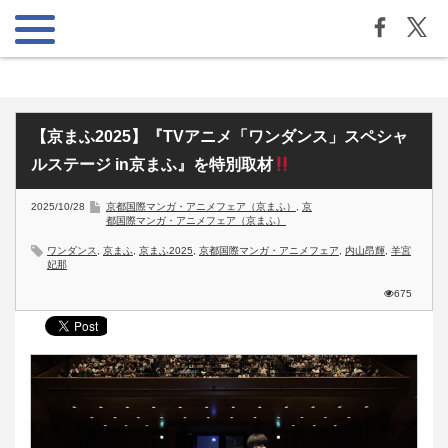
【京まふ2025】『TVアニメ「ワンダンス」スペシャ
ルステージ in京まふ』を特別取材
2025/10/28
京都国際マンガ・アニメフェア（京まふ）
,
京
都国際マンガ・アニメフェア（京まふ）
ワンダンス
,
京まふ
,
京まふ2025
,
京都国際マンガ・アニメフェア
,
内山昂輝
,
羊宮
妃那
675