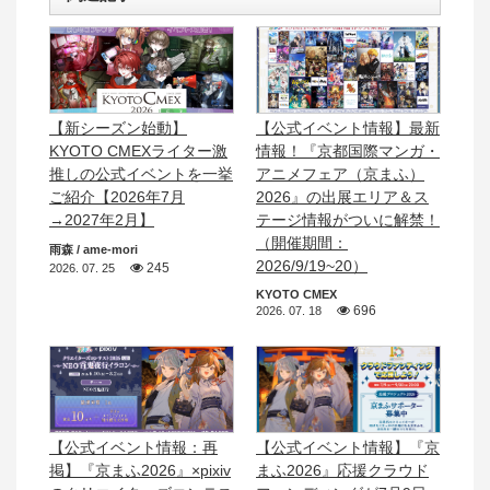
【新シーズン始動】
【公式イベント情報】最新
KYOTO CMEXライター激
情報！『京都国際マンガ・
推しの公式イベントを一挙
アニメフェア（京まふ）
ご紹介【2026年7月
2026』の出展エリア＆ス
→2027年2月】
テージ情報がついに解禁！
（開催期間：
雨森 / ame-mori
2026/9/19~20）
245
2026. 07. 25
KYOTO CMEX
696
2026. 07. 18
【公式イベント情報：再
【公式イベント情報】『京
掲】『京まふ2026』×pixiv
まふ2026』応援クラウド