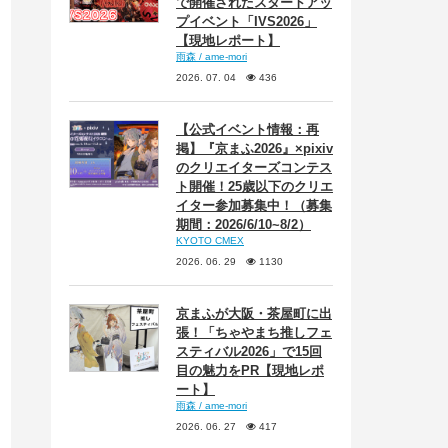
で開催されたスタートアッ
プイベント「IVS2026」
【現地レポート】
雨森 / ame-mori
2026. 07. 04
436
【公式イベント情報：再
掲】『京まふ2026』×pixiv
のクリエイターズコンテス
ト開催！25歳以下のクリエ
イター参加募集中！（募集
期間：2026/6/10~8/2）
KYOTO CMEX
2026. 06. 29
1130
京まふが大阪・茶屋町に出
張！「ちゃやまち推しフェ
スティバル2026」で15回
目の魅力をPR【現地レポ
ート】
雨森 / ame-mori
2026. 06. 27
417