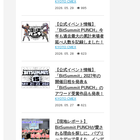
KYOTO CMEX
2026. 05. 29
995
【公式イベント情報】
「BitSummit PUNCH」今
年も過去最大の累計来場者
延べ人数を記録しました！
KYOTO CMEX
2026. 05. 28
623
【公式イベント情報】
「BitSummit」2027年の
開催日程を発表＆
「BitSummit PUNCH」の
アワード受賞作品も発表！
KYOTO CMEX
2026. 05. 27
621
【現地レポート】
BitSummit PUNCHが愛さ
れる理由を探しに。パブリ
ックデーで見えた、インデ