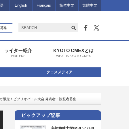
語
English
Français
简体中文
繁體中文
報募集
ライター紹介
KYOTO CMEXとは
WRITERS
WHAT IS KYOTO CMEX
クロスメディア
ンガ限定！ビブリオバトル大会 発表者・観覧者募集！
ピックアップ記事
京都精華大学IMRCとZEN