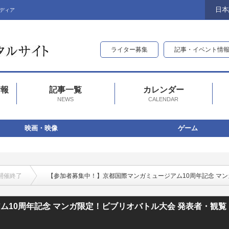
日本
ディア
ライター募集
記事・イベント情
情報
記事一覧
カレンダー
NEWS
CALENDAR
映画・映像
ゲーム
開催終了
【参加者募集中！】京都国際マンガミュージアム10周年記念 マ
ム10周年記念 マンガ限定！ビブリオバトル大会 発表者・観覧