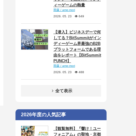
ィーゲームの熱量
雨森 / ame-mori
2026. 05. 23
649
【潜入】ビジネスデーで何
してる？BitSummitがイン
ディーゲーム界最強のB2B
プラットフォームである理
由をレポート【BitSummit
PUNCH】
雨森 / ame-mori
2026. 05. 23
488
全て表示
2026年度の人気記事
【観覧無料】『響け！ユー
フォニアム』の聖地・京都