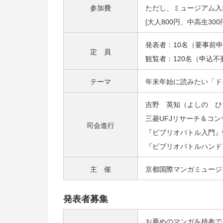
参加費
ただし、ミュージアム入
[大人800円、中高生30
発表者：10名（要事前
定 員
観覧者：120名（申込
テーマ
年末年始に読みたい「ド
吉野 英知（よしの ひ
三菱UFJリサーチ＆コ
司会進行
『ビブリオバトル入門』
『ビブリオバトルハンド
主 催
京都国際マンガミュージ
発表者募集
お薦めのマンガを持参で