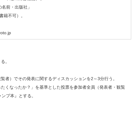
の名前・出版社」
書籍不可）。
to.jp
まる。
観覧者）でその発表に関するディスカッションを2～3分行う。
みたくなったか？」を基準とした投票を参加者全員（発表者・観覧
ャンプ本』とする。