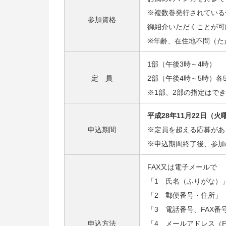
※複数巻発行されている
参加資格
御紹介いただくことが可
※年齢、在住地不問（た
1部（午後3時～4時）
定 員
2部（午後4時～5時）各
※1部、2部の指定はで
平成28年11月22日（火
申込期間
※定員を超える応募があ
※申込期間終了後、参加
FAX又は電子メールで
「1 氏名（ふりがな）
「2 郵便番号・住所」
「3 電話番号、FAX
申込方法
「4 メールアドレス（