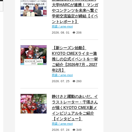
大学HARCが連携！ マンガ
やコンテンツを未来へ繋ぐ
学術交流協定が締結【イベ
ントレポート】
雨森 / ame-mori
2026. 08. 01
206
【新シーズン始動】
KYOTO CMEXライター激
推しの公式イベントを一挙
ご紹介【2026年7月→2027
年2月】
雨森 / ame-mori
2026. 07. 25
260
静けさと躍動のあいだ。イ
ラストレーター・千瑛さん
が描くKYOTO CMEX新メ
インビジュアルをご紹介
【インタビュー】
雨森 / ame-mori
2026. 07. 24
349