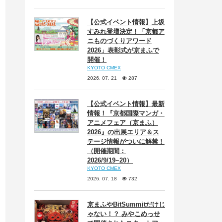
【公式イベント情報】上坂
すみれ登壇決定！「京都ア
ニものづくりアワード
2026」表彰式が京まふで
開催！
KYOTO CMEX
2026. 07. 21
287
【公式イベント情報】最新
情報！『京都国際マンガ・
アニメフェア（京まふ）
2026』の出展エリア＆ス
テージ情報がついに解禁！
（開催期間：
2026/9/19~20）
KYOTO CMEX
2026. 07. 18
732
京まふやBitSummitだけじ
ゃない！？ みやこめっせ