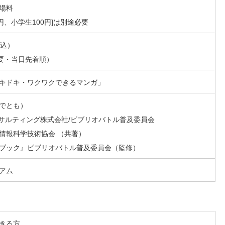
場料
0円、小学生100円]は別途必要
申込）
不要・当日先着順）
キドキ・ワクワクできるマンガ」
でとも）
ンサルティング株式会社/ビブリオバトル普及委員会
情報科学技術協会 （共著）
ブック』ビブリオバトル普及委員会（監修）
アム
きる方