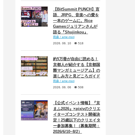
【BitSummit PUNCH】言
語、JRPG、音楽への愛を
一本のゲームに。Rice
Gamesジュリアンさんが
語る『Shujinkou』
雨森 / ame-mori
2026. 06. 10
518
約5万冊が自由に読める！
京都人が紹介する【京都国
際マンガミュージアム】の
楽しみ方と見どころガイド
雨森 / ame-mori
2026. 06. 06
508
【公式イベント情報】『京
まふ2026』×pixivのクリエ
イターズコンテスト開催決
定！25歳以下のクリエイタ
ー参加募集！（募集期間：
2026/6/10~8/2）