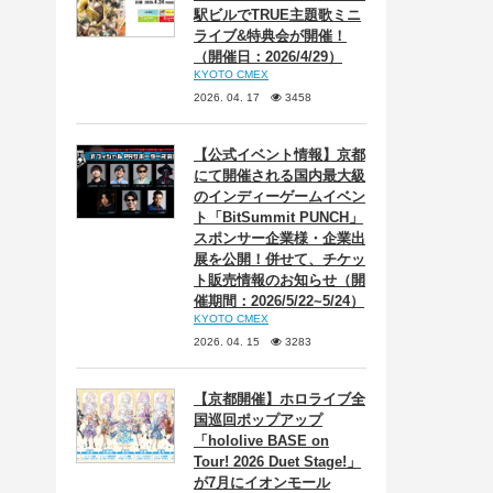
駅ビルでTRUE主題歌ミニ
ライブ&特典会が開催！
（開催日：2026/4/29）
KYOTO CMEX
2026. 04. 17
3458
【公式イベント情報】京都
にて開催される国内最大級
のインディーゲームイベン
ト「BitSummit PUNCH」
スポンサー企業様・企業出
展を公開！併せて、チケッ
ト販売情報のお知らせ（開
催期間：2026/5/22~5/24）
KYOTO CMEX
2026. 04. 15
3283
【京都開催】ホロライブ全
国巡回ポップアップ
「hololive BASE on
Tour! 2026 Duet Stage!」
が7月にイオンモール