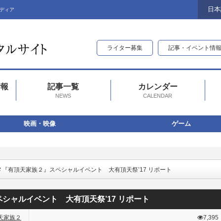
日本
ディア
ライター募集
記事・イベント情
情報
記事一覧
カレンダー
NEWS
CALENDAR
映画・映像
ゲーム
ニメ『有頂天家族２』スペシャルイベント 大有頂天祭’17 リポート
シャルイベント 大有頂天祭’17 リポート
天家族２
7,395