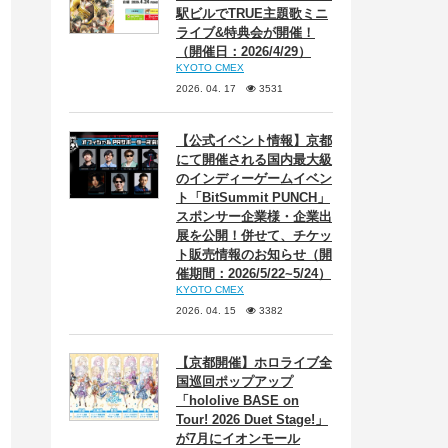
駅ビルでTRUE主題歌ミニ
ライブ&特典会が開催！
（開催日：2026/4/29）
KYOTO CMEX
2026. 04. 17
3531
【公式イベント情報】京都
にて開催される国内最大級
のインディーゲームイベン
ト「BitSummit PUNCH」
スポンサー企業様・企業出
展を公開！併せて、チケッ
ト販売情報のお知らせ（開
催期間：2026/5/22~5/24）
KYOTO CMEX
2026. 04. 15
3382
【京都開催】ホロライブ全
国巡回ポップアップ
「hololive BASE on
Tour! 2026 Duet Stage!」
が7月にイオンモール