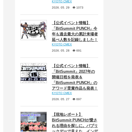
KYOTO CMEX
2026. 05. 29
1073
【公式イベント情報】
「BitSummit PUNCH」今
年も過去最大の累計来場者
延べ人数を記録しました！
KYOTO CMEX
2026. 05. 28
691
【公式イベント情報】
「BitSummit」2027年の
開催日程を発表＆
「BitSummit PUNCH」の
アワード受賞作品も発表！
KYOTO CMEX
2026. 05. 27
697
【現地レポート】
BitSummit PUNCHが愛さ
れる理由を探しに。パブリ
ックデーで見えた、インデ