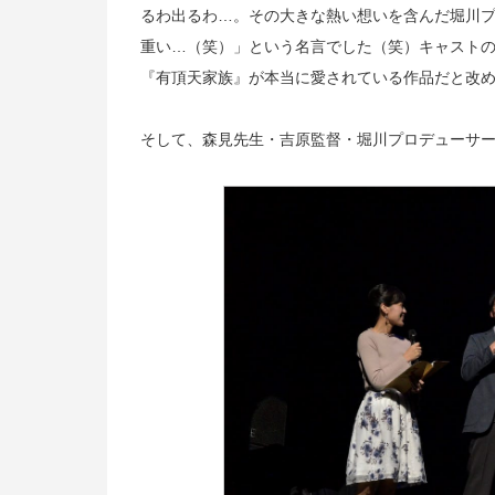
るわ出るわ…。その大きな熱い想いを含んだ堀川
重い…（笑）」という名言でした（笑）キャスト
『有頂天家族』が本当に愛されている作品だと改
そして、森見先生・吉原監督・堀川プロデューサー