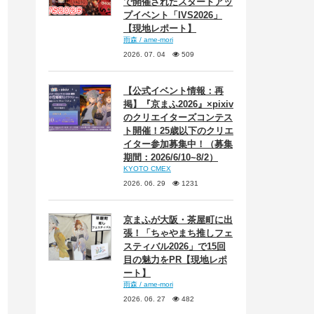
で開催されたスタートアッ
プイベント「IVS2026」
【現地レポート】
雨森 / ame-mori
2026. 07. 04
509
【公式イベント情報：再
掲】『京まふ2026』×pixiv
のクリエイターズコンテス
ト開催！25歳以下のクリエ
イター参加募集中！（募集
期間：2026/6/10~8/2）
KYOTO CMEX
2026. 06. 29
1231
京まふが大阪・茶屋町に出
張！「ちゃやまち推しフェ
スティバル2026」で15回
目の魅力をPR【現地レポ
ート】
雨森 / ame-mori
2026. 06. 27
482