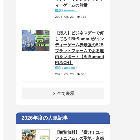
ィーゲームの熱量
雨森 / ame-mori
2026. 05. 23
716
【潜入】ビジネスデーで何
してる？BitSummitがイン
ディーゲーム界最強のB2B
プラットフォームである理
由をレポート【BitSummit
PUNCH】
雨森 / ame-mori
2026. 05. 23
565
全て表示
2026年度の人気記事
【観覧無料】『響け！ユー
フォニアム』の聖地・京都