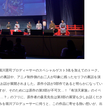
堀川憲司プロディーサーのスペシャルゲスト3名を加えてのトーク。
時の裏話や、アニメ制作側のお二人が印象に残ったセリフの裏話を演
お話が展開されました。原作小説が3部作であると明らかになってい
すが、そのためには原作の第3部が不可欠…！『有頂天家族』のイベ
…？」のフリに、原作者の森見先生は第3部の展望も少しお話くださ
みを堀川プロデューサーに伺うと、この作品に寄せる熱い想いが、出