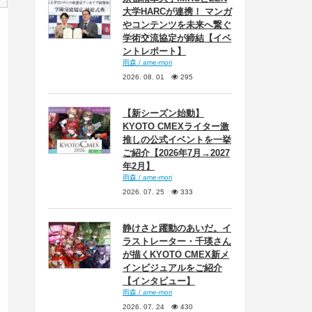
大学HARCが連携！ マンガ
やコンテンツを未来へ繋ぐ
学術交流協定が締結【イベ
ントレポート】
雨森 / ame-mori
2026. 08. 01
295
【新シーズン始動】
KYOTO CMEXライター激
推しの公式イベントを一挙
ご紹介【2026年7月→2027
年2月】
雨森 / ame-mori
2026. 07. 25
333
静けさと躍動のあいだ。イ
ラストレーター・千瑛さん
が描くKYOTO CMEX新メ
インビジュアルをご紹介
【インタビュー】
雨森 / ame-mori
2026. 07. 24
430