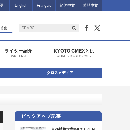
語
English
Français
简体中文
繁體中文
報募集
ライター紹介
KYOTO CMEXとは
WRITERS
WHAT IS KYOTO CMEX
クロスメディア
ピックアップ記事
京都精華大学IMRCとZEN