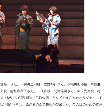
訪部順一さん、下鴨矢二郎役・吉野裕行さん、下鴨矢四郎役・中原麻
弁天役・能登麻美子さん、二代目役・間島淳司さん、赤玉先生役・梅
スト8名での朗読劇は『毛取物語』とタイトルされたオリジナルスト
んが描き下ろし、原作者の森見先生が監修した、この日のための物語