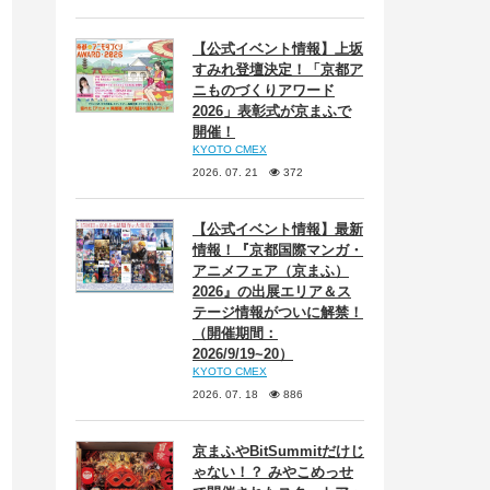
【公式イベント情報】上坂
すみれ登壇決定！「京都ア
ニものづくりアワード
2026」表彰式が京まふで
開催！
KYOTO CMEX
2026. 07. 21
372
【公式イベント情報】最新
情報！『京都国際マンガ・
アニメフェア（京まふ）
2026』の出展エリア＆ス
テージ情報がついに解禁！
（開催期間：
2026/9/19~20）
KYOTO CMEX
2026. 07. 18
886
京まふやBitSummitだけじ
ゃない！？ みやこめっせ