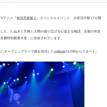
TVアニメ『
有頂天家族２
』スペシャルイベント 大有頂天祭’17が開
とした、たぬきと天狗と人間が繰り広げる心温まる物語。京都の街並
「京都特別親善大使」に任命されています。
共にオープニングテーマ曲を担当した
milktub
のLIVEからスタート。