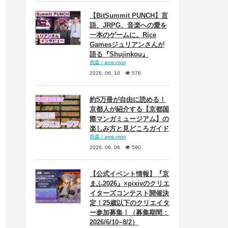
【BitSummit PUNCH】言
語、JRPG、音楽への愛を
一本のゲームに。Rice
Gamesジュリアンさんが
語る『Shujinkou』
雨森 / ame-mori
2026. 06. 10
576
約5万冊が自由に読める！
京都人が紹介する【京都国
際マンガミュージアム】の
楽しみ方と見どころガイド
雨森 / ame-mori
2026. 06. 06
590
【公式イベント情報】『京
まふ2026』×pixivのクリエ
イターズコンテスト開催決
定！25歳以下のクリエイタ
ー参加募集！（募集期間：
2026/6/10~8/2）