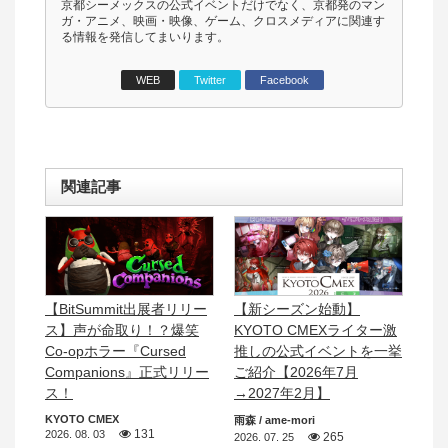
京都シーメックスの公式イベントだけでなく、京都発のマン
ガ・アニメ、映画・映像、ゲーム、クロスメディアに関連す
る情報を発信してまいります。
WEB
Twitter
Facebook
関連記事
【BitSummit出展者リリー
【新シーズン始動】
ス】声が命取り！？爆笑
KYOTO CMEXライター激
Co-opホラー『Cursed
推しの公式イベントを一挙
Companions』正式リリー
ご紹介【2026年7月
ス！
→2027年2月】
KYOTO CMEX
雨森 / ame-mori
131
2026. 08. 03
265
2026. 07. 25