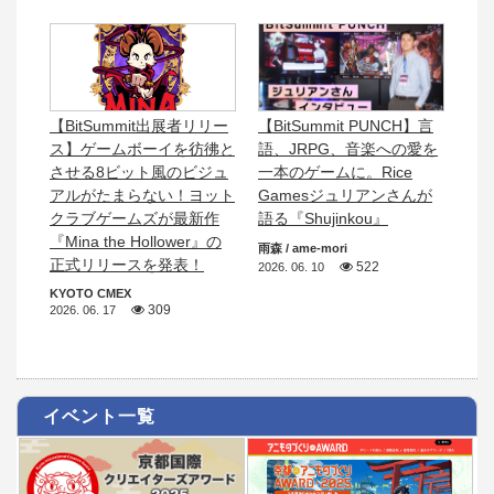
【BitSummit出展者リリー
【BitSummit PUNCH】言
ス】ゲームボーイを彷彿と
語、JRPG、音楽への愛を
させる8ビット風のビジュ
一本のゲームに。Rice
アルがたまらない！ヨット
Gamesジュリアンさんが
クラブゲームズが最新作
語る『Shujinkou』
『Mina the Hollower』の
雨森 / ame-mori
正式リリースを発表！
522
2026. 06. 10
KYOTO CMEX
309
2026. 06. 17
イベント一覧