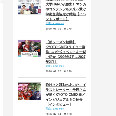
大学HARCが連携！ マンガ
やコンテンツを未来へ繋ぐ
学術交流協定が締結【イベ
ントレポート】
雨森 / ame-mori
2026. 08. 01
175
【新シーズン始動】
KYOTO CMEXライター激
推しの公式イベントを一挙
ご紹介【2026年7月→2027
年2月】
雨森 / ame-mori
2026. 07. 25
240
静けさと躍動のあいだ。イ
ラストレーター・千瑛さん
が描くKYOTO CMEX新メ
インビジュアルをご紹介
【インタビュー】
雨森 / ame-mori
2026. 07. 24
328