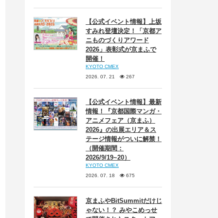
【公式イベント情報】上坂
すみれ登壇決定！「京都ア
ニものづくりアワード
2026」表彰式が京まふで
開催！
KYOTO CMEX
2026. 07. 21
267
【公式イベント情報】最新
情報！『京都国際マンガ・
アニメフェア（京まふ）
2026』の出展エリア＆ス
テージ情報がついに解禁！
（開催期間：
2026/9/19~20）
KYOTO CMEX
2026. 07. 18
675
京まふやBitSummitだけじ
ゃない！？ みやこめっせ