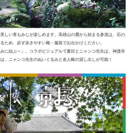
と美しい青もみじが楽しめます。高雄山の麓から始まる参道は、石の
なるため、必ず歩きやすい靴・服装でお出かけください。
せみに結ぶ～』。コラボビジュアルで夏目とニャンコ先生は、神護寺
では、ニャンコ先生のぬいぐるみと友人帳の貸し出しが可能！