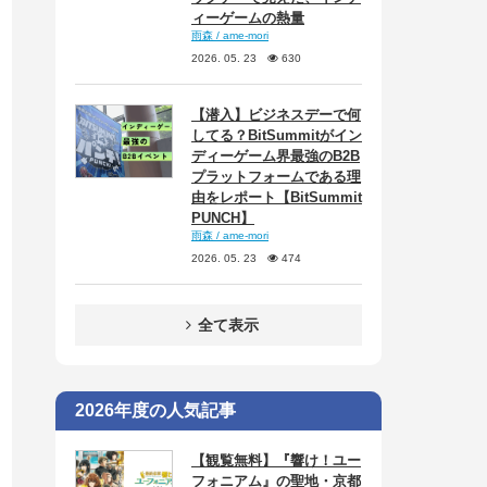
ィーゲームの熱量
雨森 / ame-mori
2026. 05. 23
630
【潜入】ビジネスデーで何
してる？BitSummitがイン
ディーゲーム界最強のB2B
プラットフォームである理
由をレポート【BitSummit
PUNCH】
雨森 / ame-mori
2026. 05. 23
474
全て表示
2026年度の人気記事
【観覧無料】『響け！ユー
フォニアム』の聖地・京都