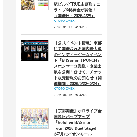
駅ビルでTRUE主題歌ミニ
ライブ&特典会が開催！
（開催日：2026/4/29）
KYOTO CMEX
2026. 04. 17
3440
【公式イベント情報】京都
にて開催される国内最大級
のインディーゲームイベン
ト「BitSummit PUNCH」
スポンサー企業様・企業出
展を公開！併せて、チケッ
ト販売情報のお知らせ（開
催期間：2026/5/22~5/24）
KYOTO CMEX
2026. 04. 15
3248
【京都開催】ホロライブ全
国巡回ポップアップ
「hololive BASE on
Tour! 2026 Duet Stage!」
が7月にイオンモール