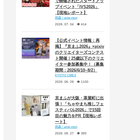
で開催されたスタートアッ
プイベント「IVS2026」
【現地レポート】
雨森 / ame-mori
2026. 07. 04
414
【公式イベント情報：再
掲】『京まふ2026』×pixiv
のクリエイターズコンテス
ト開催！25歳以下のクリエ
イター参加募集中！（募集
期間：2026/6/10~8/2）
KYOTO CMEX
2026. 06. 29
1100
京まふが大阪・茶屋町に出
張！「ちゃやまち推しフェ
スティバル2026」で15回
目の魅力をPR【現地レポ
ート】
雨森 / ame-mori
2026. 06. 27
395