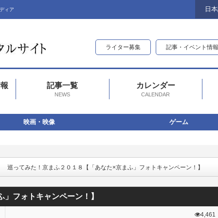
日本
ディア
ライター募集
記事・イベント情
情報
記事一覧
カレンダー
NEWS
CALENDAR
映画・映像
ゲーム
巡ってみた！京まふ２０１８【「あなた×京まふ」フォトキャンペーン！】
ふ」フォトキャンペーン！】
4,461