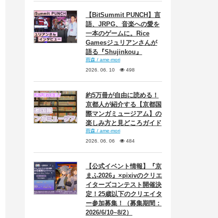
【BitSummit PUNCH】言
語、JRPG、音楽への愛を
一本のゲームに。Rice
Gamesジュリアンさんが
語る『Shujinkou』
雨森 / ame-mori
2026. 06. 10
498
約5万冊が自由に読める！
京都人が紹介する【京都国
際マンガミュージアム】の
楽しみ方と見どころガイド
雨森 / ame-mori
2026. 06. 06
484
【公式イベント情報】『京
まふ2026』×pixivのクリエ
イターズコンテスト開催決
定！25歳以下のクリエイタ
ー参加募集！（募集期間：
2026/6/10~8/2）