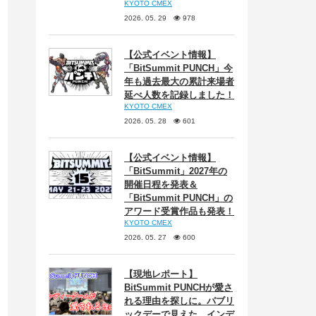
KYOTO CMEX
2026. 05. 29
978
【公式イベント情報】
「BitSummit PUNCH」今
年も過去最大の累計来場者
延べ人数を記録しました！
KYOTO CMEX
2026. 05. 28
601
【公式イベント情報】
「BitSummit」2027年の
開催日程を発表＆
「BitSummit PUNCH」の
アワード受賞作品も発表！
KYOTO CMEX
2026. 05. 27
600
【現地レポート】
BitSummit PUNCHが愛さ
れる理由を探しに。パブリ
ックデーで見えた、インデ