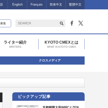
語
English
Français
简体中文
繁體中文
報募集
ライター紹介
KYOTO CMEXとは
WRITERS
WHAT IS KYOTO CMEX
クロスメディア
ピックアップ記事
京都精華大学IMRCとZEN