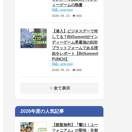
ィーゲームの熱量
雨森 / ame-mori
2026. 05. 23
649
【潜入】ビジネスデーで何
してる？BitSummitがイン
ディーゲーム界最強のB2B
プラットフォームである理
由をレポート【BitSummit
PUNCH】
雨森 / ame-mori
2026. 05. 23
488
全て表示
2026年度の人気記事
【観覧無料】『響け！ユー
フォニアム』の聖地・京都