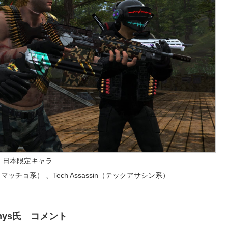
日本限定キャラ
（マッチョ系） 、Tech Assassin（テックアサシン系）
thys氏 コメント