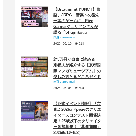
【BitSummit PUNCH】言
語、JRPG、音楽への愛を
一本のゲームに。Rice
Gamesジュリアンさんが
語る『Shujinkou』
雨森 / ame-mori
2026. 06. 10
518
約5万冊が自由に読める！
京都人が紹介する【京都国
際マンガミュージアム】の
楽しみ方と見どころガイド
雨森 / ame-mori
2026. 06. 06
508
【公式イベント情報】『京
まふ2026』×pixivのクリエ
イターズコンテスト開催決
定！25歳以下のクリエイタ
ー参加募集！（募集期間：
2026/6/10~8/2）