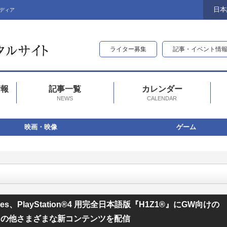
日本
ディア
ライター募集
記事・イベント情
情報
記事一覧
カレンダー
NEWS
CALENDAR
映画・映像
ゲーム
PlayStation®4 用完全日本語版『H1Z1®』にGW向けの新たなバトルパス、日本限定
mes、PlayStation®4 用完全日本語版『H1Z1®』にGW向けの
その他さまざまな新コンテンツを配信