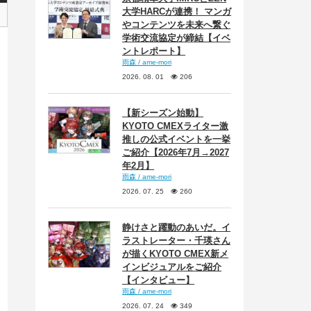
大学HARCが連携！ マンガ
やコンテンツを未来へ繋ぐ
学術交流協定が締結【イベ
ントレポート】
雨森 / ame-mori
2026. 08. 01
206
【新シーズン始動】
KYOTO CMEXライター激
推しの公式イベントを一挙
ご紹介【2026年7月→2027
年2月】
雨森 / ame-mori
2026. 07. 25
260
静けさと躍動のあいだ。イ
ラストレーター・千瑛さん
が描くKYOTO CMEX新メ
インビジュアルをご紹介
【インタビュー】
雨森 / ame-mori
2026. 07. 24
349