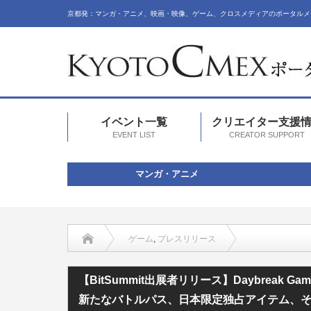
京都発：マンガ・アニメ、映画・映像、ゲーム、クロスメディアのポータルメ
イベント一覧
クリエイター支援
EVENT LIST
CREATOR SUPPORT
マンガ・アニメ
ゲーム
,
プレスリリース
【BitSummit出展者リリース】Daybreak Games、
【BitSummit出展者リリース】Daybreak Ga
新たなバトルパス、日本限定独占アイテム、