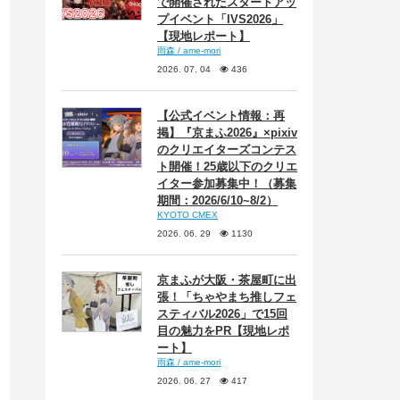
で開催されたスタートアッ
プイベント「IVS2026」
【現地レポート】
雨森 / ame-mori
2026. 07. 04
436
【公式イベント情報：再
掲】『京まふ2026』×pixiv
のクリエイターズコンテス
ト開催！25歳以下のクリエ
イター参加募集中！（募集
期間：2026/6/10~8/2）
KYOTO CMEX
2026. 06. 29
1130
京まふが大阪・茶屋町に出
張！「ちゃやまち推しフェ
スティバル2026」で15回
目の魅力をPR【現地レポ
ート】
雨森 / ame-mori
2026. 06. 27
417