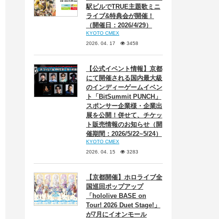
駅ビルでTRUE主題歌ミニ
ライブ&特典会が開催！
（開催日：2026/4/29）
KYOTO CMEX
2026. 04. 17
3458
【公式イベント情報】京都
にて開催される国内最大級
のインディーゲームイベン
ト「BitSummit PUNCH」
スポンサー企業様・企業出
展を公開！併せて、チケッ
ト販売情報のお知らせ（開
催期間：2026/5/22~5/24）
KYOTO CMEX
2026. 04. 15
3283
【京都開催】ホロライブ全
国巡回ポップアップ
「hololive BASE on
Tour! 2026 Duet Stage!」
が7月にイオンモール