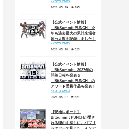
KYOTO CMEX
2026. 05. 29
995
【公式イベント情報】
「BitSummit PUNCH」今
年も過去最大の累計来場者
延べ人数を記録しました！
KYOTO CMEX
2026. 05. 28
623
【公式イベント情報】
「BitSummit」2027年の
開催日程を発表＆
「BitSummit PUNCH」の
アワード受賞作品も発表！
KYOTO CMEX
2026. 05. 27
621
【現地レポート】
BitSummit PUNCHが愛さ
れる理由を探しに。パブリ
ックデーで見えた、インデ