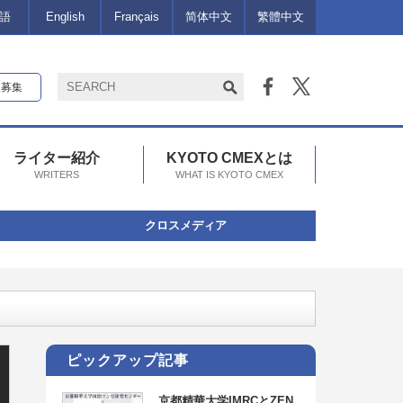
語
English
Français
简体中文
繁體中文
報募集
ライター紹介
KYOTO CMEXとは
WRITERS
WHAT IS KYOTO CMEX
クロスメディア
独占アイテム、その他さまざまな新コンテンツを配信
ピックアップ記事
京都精華大学IMRCとZEN