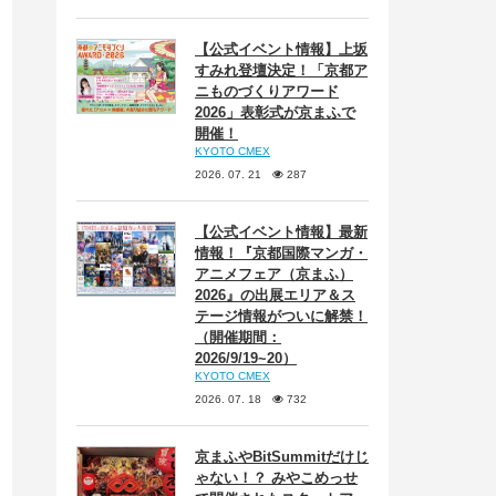
【公式イベント情報】上坂
すみれ登壇決定！「京都ア
ニものづくりアワード
2026」表彰式が京まふで
開催！
KYOTO CMEX
2026. 07. 21
287
【公式イベント情報】最新
情報！『京都国際マンガ・
アニメフェア（京まふ）
2026』の出展エリア＆ス
テージ情報がついに解禁！
（開催期間：
2026/9/19~20）
KYOTO CMEX
2026. 07. 18
732
京まふやBitSummitだけじ
ゃない！？ みやこめっせ