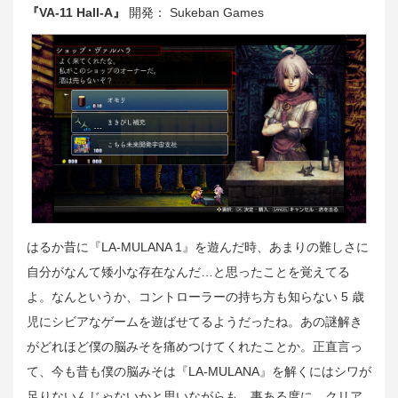
『VA-11 Hall-A』
開発： Sukeban Games
はるか昔に『LA-MULANA 1』を遊んだ時、あまりの難しさに
自分がなんて矮小な存在なんだ…と思ったことを覚えてる
よ。なんというか、コントローラーの持ち方も知らない 5 歳
児にシビアなゲームを遊ばせてるようだったね。あの謎解き
がどれほど僕の脳みそを痛めつけてくれたことか。正直言っ
て、今も昔も僕の脳みそは『LA-MULANA』を解くにはシワが
足りないんじゃないかと思いながらも、事ある度に、クリア