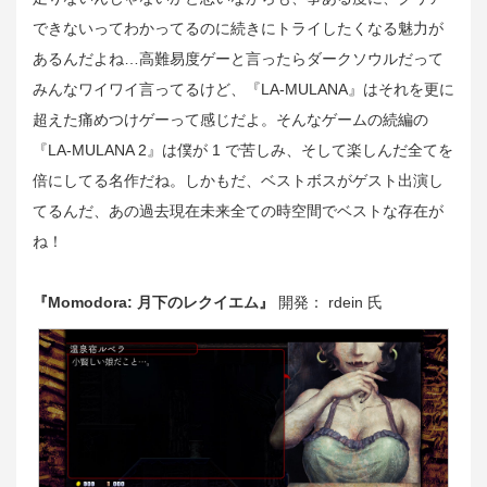
できないってわかってるのに続きにトライしたくなる魅力が
あるんだよね…高難易度ゲーと言ったらダークソウルだって
みんなワイワイ言ってるけど、『LA-MULANA』はそれを更に
超えた痛めつけゲーって感じだよ。そんなゲームの続編の
『LA-MULANA 2』は僕が 1 で苦しみ、そして楽しんだ全てを
倍にしてる名作だね。しかもだ、ベストボスがゲスト出演し
てるんだ、あの過去現在未来全ての時空間でベストな存在が
ね！
『Momodora: 月下のレクイエム』
開発： rdein 氏