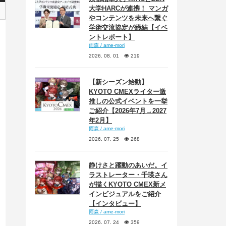
大学HARCが連携！ マンガ
やコンテンツを未来へ繋ぐ
学術交流協定が締結【イベ
ントレポート】
雨森 / ame-mori
2026. 08. 01
219
【新シーズン始動】
KYOTO CMEXライター激
推しの公式イベントを一挙
ご紹介【2026年7月→2027
年2月】
雨森 / ame-mori
2026. 07. 25
268
静けさと躍動のあいだ。イ
ラストレーター・千瑛さん
が描くKYOTO CMEX新メ
インビジュアルをご紹介
【インタビュー】
雨森 / ame-mori
2026. 07. 24
359