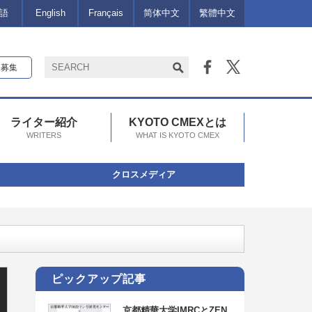
語
English
Français
简体中文
繁體中文
報募集
ライター紹介
KYOTO CMEXとは
WRITERS
WHAT IS KYOTO CMEX
クロスメディア
決定！
ピックアップ記事
京都精華大学IMRCとZEN