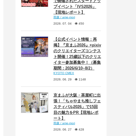
で開催されたスタートアッ
プイベント「IVS2026」
【現地レポート】
雨森 / ame-mori
2026. 07. 04
450
【公式イベント情報：再
掲】『京まふ2026』×pixiv
のクリエイターズコンテス
ト開催！25歳以下のクリエ
イター参加募集中！（募集
期間：2026/6/10~8/2）
KYOTO CMEX
2026. 06. 29
1148
京まふが大阪・茶屋町に出
張！「ちゃやまち推しフェ
スティバル2026」で15回
目の魅力をPR【現地レポ
ート】
雨森 / ame-mori
2026. 06. 27
428