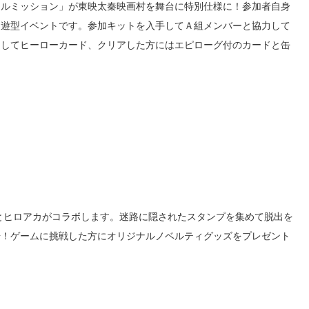
トルミッション」が東映太秦映画村を舞台に特別仕様に！参加者自身
回遊型イベントです。参加キットを入手してＡ組メンバーと協力して
としてヒーローカード、クリアした方にはエピローグ付のカードと缶
とヒロアカがコラボします。迷路に隠されたスタンプを集めて脱出を
場！ゲームに挑戦した方にオリジナルノベルティグッズをプレゼント