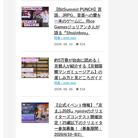
【BitSummit PUNCH】言
語、JRPG、音楽への愛を
一本のゲームに。Rice
Gamesジュリアンさんが
語る『Shujinkou』
雨森 / ame-mori
2026. 06. 10
524
約5万冊が自由に読める！
京都人が紹介する【京都国
際マンガミュージアム】の
楽しみ方と見どころガイド
雨森 / ame-mori
2026. 06. 06
519
【公式イベント情報】『京
まふ2026』×pixivのクリエ
イターズコンテスト開催決
定！25歳以下のクリエイタ
ー参加募集！（募集期間：
2026/6/10~8/2）