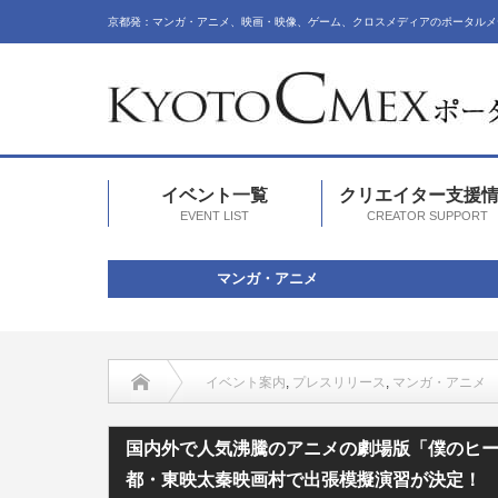
京都発：マンガ・アニメ、映画・映像、ゲーム、クロスメディアのポータルメ
イベント一覧
クリエイター支援
EVENT LIST
CREATOR SUPPORT
マンガ・アニメ
イベント案内
,
プレスリリース
,
マンガ・アニメ
国内外で人気沸騰のアニメの劇場版「僕のヒーローアカデミア 
国内外で人気沸騰のアニメの劇場版「僕のヒーロー
都・東映太秦映画村で出張模擬演習が決定！