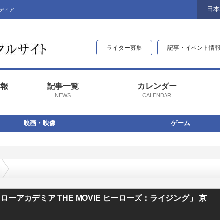
日本
ディア
ライター募集
記事・イベント情
情報
記事一覧
カレンダー
NEWS
CALENDAR
映画・映像
ゲーム
THE MOVIE ヒーローズ：ライジング」 京都・東映太秦映画村で出張模擬演習が
アカデミア THE MOVIE ヒーローズ：ライジング」 京