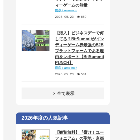
ィーゲームの熱量
雨森 / ame-mori
2026. 05. 23
659
【潜入】ビジネスデーで何
してる？BitSummitがイン
ディーゲーム界最強のB2B
プラットフォームである理
由をレポート【BitSummit
PUNCH】
雨森 / ame-mori
2026. 05. 23
501
全て表示
2026年度の人気記事
【観覧無料】『響け！ユー
フォニアム』の聖地・京都