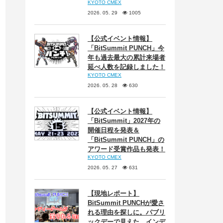
KYOTO CMEX
2026. 05. 29
1005
【公式イベント情報】
「BitSummit PUNCH」今
年も過去最大の累計来場者
延べ人数を記録しました！
KYOTO CMEX
2026. 05. 28
630
【公式イベント情報】
「BitSummit」2027年の
開催日程を発表＆
「BitSummit PUNCH」の
アワード受賞作品も発表！
KYOTO CMEX
2026. 05. 27
631
【現地レポート】
BitSummit PUNCHが愛さ
れる理由を探しに。パブリ
ックデーで見えた、インデ