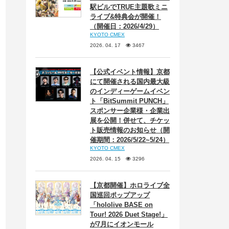
駅ビルでTRUE主題歌ミニ
ライブ&特典会が開催！
（開催日：2026/4/29）
KYOTO CMEX
2026. 04. 17
3467
【公式イベント情報】京都
にて開催される国内最大級
のインディーゲームイベン
ト「BitSummit PUNCH」
スポンサー企業様・企業出
展を公開！併せて、チケッ
ト販売情報のお知らせ（開
催期間：2026/5/22~5/24）
KYOTO CMEX
2026. 04. 15
3296
【京都開催】ホロライブ全
国巡回ポップアップ
「hololive BASE on
Tour! 2026 Duet Stage!」
が7月にイオンモール