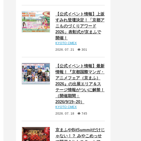
【公式イベント情報】上坂
すみれ登壇決定！「京都ア
ニものづくりアワード
2026」表彰式が京まふで
開催！
KYOTO CMEX
2026. 07. 21
301
【公式イベント情報】最新
情報！『京都国際マンガ・
アニメフェア（京まふ）
2026』の出展エリア＆ス
テージ情報がついに解禁！
（開催期間：
2026/9/19~20）
KYOTO CMEX
2026. 07. 18
745
京まふやBitSummitだけじ
ゃない！？ みやこめっせ