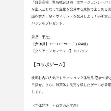
「雄英高校 緊急戦闘訓練 エマージェンシーバ
が主人公となって宝物を発見する家族で楽しめる
謎を解き、敵＜ヴィラン＞を発見しよう！参加賞
バッジをプレゼント。
景品（予定）
【参加賞】 ヒーローカード（全4種）
【クリアインセンティブ】 缶バッジ
【コラボゲーム】
映画村内の人気アトラクション立体迷路 忍者の砦
目指せ。さらに雄英体力測定を模したゲームが登
します。
《立体迷路 ヒロアカ忍者砦》