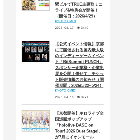
駅ビルでTRUE主題歌ミニ
ライブ&特典会が開催！
（開催日：2026/4/29）
KYOTO CMEX
2026. 04. 17
3449
【公式イベント情報】京都
にて開催される国内最大級
のインディーゲームイベン
ト「BitSummit PUNCH」
スポンサー企業様・企業出
展を公開！併せて、チケッ
ト販売情報のお知らせ（開
催期間：2026/5/22~5/24）
KYOTO CMEX
2026. 04. 15
3271
【京都開催】ホロライブ全
国巡回ポップアップ
「hololive BASE on
Tour! 2026 Duet Stage!」
が7月にイオンモール