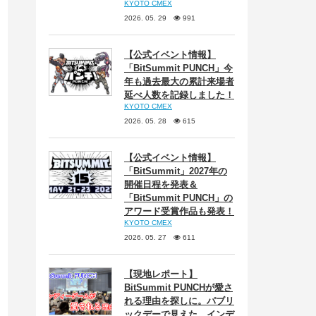
KYOTO CMEX
2026. 05. 29
991
【公式イベント情報】
「BitSummit PUNCH」今
年も過去最大の累計来場者
延べ人数を記録しました！
KYOTO CMEX
2026. 05. 28
615
【公式イベント情報】
「BitSummit」2027年の
開催日程を発表＆
「BitSummit PUNCH」の
アワード受賞作品も発表！
KYOTO CMEX
2026. 05. 27
611
【現地レポート】
BitSummit PUNCHが愛さ
れる理由を探しに。パブリ
ックデーで見えた、インデ