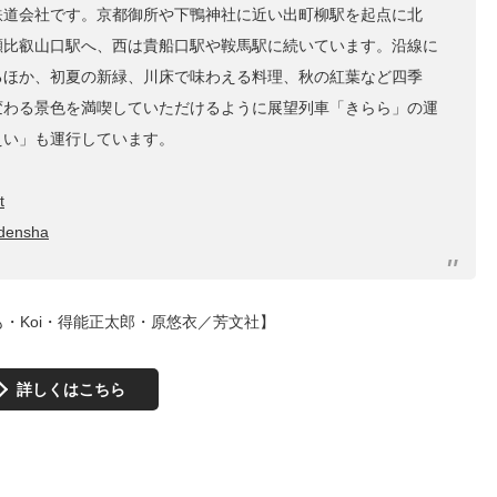
鉄道会社です。京都御所や下鴨神社に近い出町柳駅を起点に北
瀬比叡山口駅へ、西は貴船口駅や鞍馬駅に続いています。沿線に
るほか、初夏の新緑、川床で味わえる料理、秋の紅葉など四季
変わる景色を満喫していただけるように展望列車「きらら」の運
えい」も運行しています。
t
ndensha
も・Koi・得能正太郎・原悠衣／芳文社】
詳しくはこちら