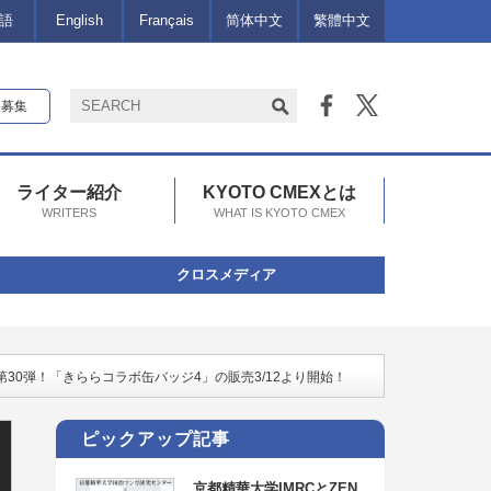
語
English
Français
简体中文
繁體中文
報募集
ライター紹介
KYOTO CMEXとは
WRITERS
WHAT IS KYOTO CMEX
クロスメディア
30弾！「きららコラボ缶バッジ4」の販売3/12より開始！
ピックアップ記事
京都精華大学IMRCとZEN