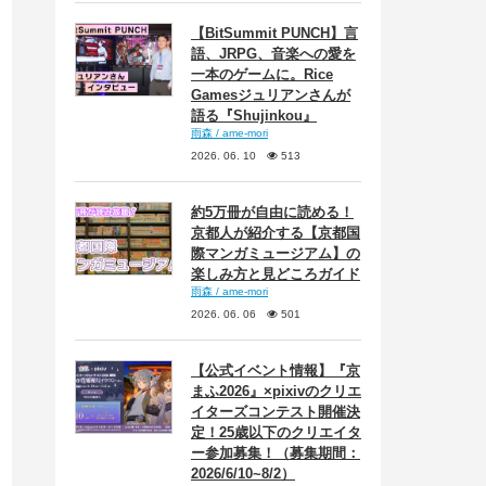
【BitSummit PUNCH】言
語、JRPG、音楽への愛を
一本のゲームに。Rice
Gamesジュリアンさんが
語る『Shujinkou』
雨森 / ame-mori
2026. 06. 10
513
約5万冊が自由に読める！
京都人が紹介する【京都国
際マンガミュージアム】の
楽しみ方と見どころガイド
雨森 / ame-mori
2026. 06. 06
501
【公式イベント情報】『京
まふ2026』×pixivのクリエ
イターズコンテスト開催決
定！25歳以下のクリエイタ
ー参加募集！（募集期間：
2026/6/10~8/2）