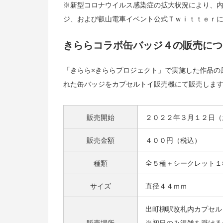
※新型コロナウイルス感染症の拡大状況により、
ジ、および叡山電車イベント公式Ｔｗｉｔｔｅｒ
きららコラボ缶バッジ４の販売につ
「きらら×きららプロジェクト」で実施した作品の
れた缶バッジをカプセルトイ販売機にて販売しま
販売開始
２０２２年３月１２日（
販売金額
４００円（税込）
種類
全５種＋シークレット１
サイズ
直径４４ｍｍ
出町柳駅改札内カプセル
販売場所
※初日のみ混雑を避ける