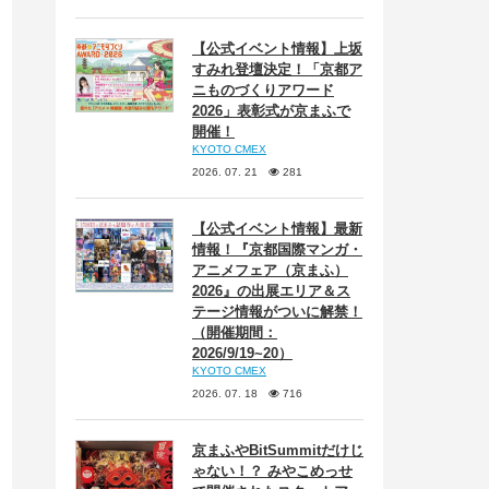
【公式イベント情報】上坂
すみれ登壇決定！「京都ア
ニものづくりアワード
2026」表彰式が京まふで
開催！
KYOTO CMEX
2026. 07. 21
281
【公式イベント情報】最新
情報！『京都国際マンガ・
アニメフェア（京まふ）
2026』の出展エリア＆ス
テージ情報がついに解禁！
（開催期間：
2026/9/19~20）
KYOTO CMEX
2026. 07. 18
716
京まふやBitSummitだけじ
ゃない！？ みやこめっせ