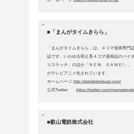
■「まんがタイムきらら」
「まんがタイムきらら」は、４コマ漫画専門
誌です。いわゆる萌え系４コマ漫画誌のパイ
りスケッチ」のほか「ＮＥＷ ＧＡＭＥ!」、
がテレビアニメ化されています。
ホームページ
http://dokidokivisual.com/
公式Twitter
https://twitter.com/mangatimek
■叡山電鉄株式会社