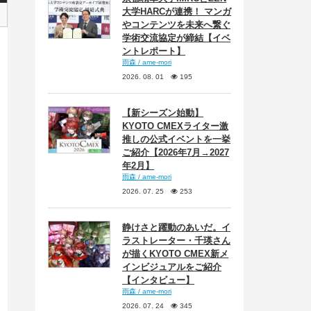
大学HARCが連携！ マンガ
やコンテンツを未来へ繋ぐ
学術交流協定が締結【イベ
ントレポート】
雨森 / ame-mori
2026. 08. 01
195
【新シーズン始動】
KYOTO CMEXライター激
推しの公式イベントを一挙
ご紹介【2026年7月→2027
年2月】
雨森 / ame-mori
2026. 07. 25
253
静けさと躍動のあいだ。イ
ラストレーター・千瑛さん
が描くKYOTO CMEX新メ
インビジュアルをご紹介
【インタビュー】
雨森 / ame-mori
2026. 07. 24
345