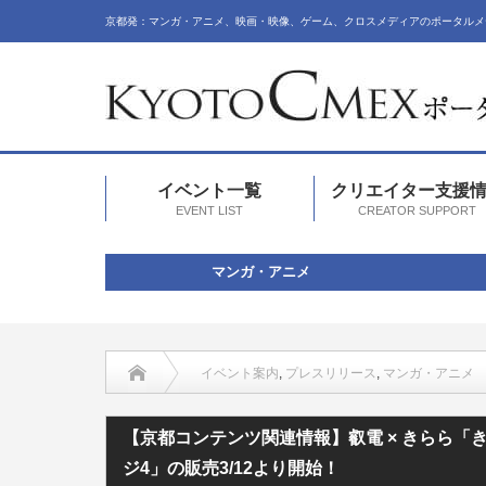
京都発：マンガ・アニメ、映画・映像、ゲーム、クロスメディアのポータルメ
イベント一覧
クリエイター支援
EVENT LIST
CREATOR SUPPORT
マンガ・アニメ
イベント案内
,
プレスリリース
,
マンガ・アニメ
【京都コンテンツ関連情報】叡電 × きらら「
ジ4」の販売3/12より開始！