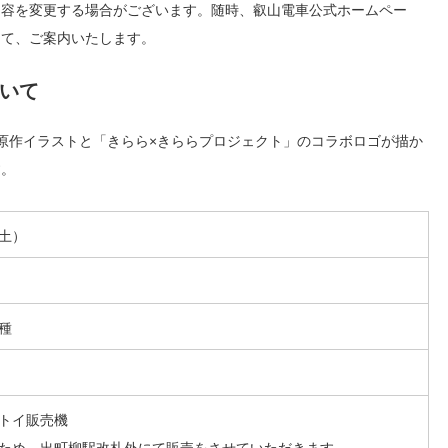
内容を変更する場合がございます。随時、叡山電車公式ホームペー
にて、ご案内いたします。
いて
原作イラストと「きらら×きららプロジェクト」のコラボロゴが描か
す。
土）
種
トイ販売機
ため、出町柳駅改札外にて販売をさせていただきます。