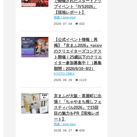
で開催されたスタートアッ
プイベント「IVS2026」
【現地レポート】
雨森 / ame-mori
2026. 07. 04
432
【公式イベント情報：再
掲】『京まふ2026』×pixiv
のクリエイターズコンテス
ト開催！25歳以下のクリエ
イター参加募集中！（募集
期間：2026/6/10~8/2）
KYOTO CMEX
2026. 06. 29
1123
京まふが大阪・茶屋町に出
張！「ちゃやまち推しフェ
スティバル2026」で15回
目の魅力をPR【現地レポ
ート】
雨森 / ame-mori
2026. 06. 27
409