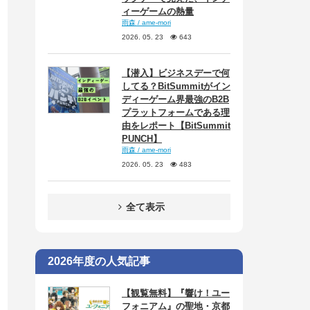
ィーゲームの熱量
雨森 / ame-mori
2026. 05. 23
643
【潜入】ビジネスデーで何
してる？BitSummitがイン
ディーゲーム界最強のB2B
プラットフォームである理
由をレポート【BitSummit
PUNCH】
雨森 / ame-mori
2026. 05. 23
483
全て表示
2026年度の人気記事
【観覧無料】『響け！ユー
フォニアム』の聖地・京都