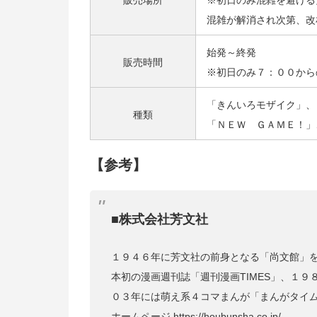
混雑が解消され次第、改
始発～終発
販売時間
※初日のみ７：００から
「きんいろモザイク」、
種類
「ＮＥＷ ＧＡＭＥ！」
【参考】
■株式会社芳文社
１９４６年に芳文社の前身となる「尚文館」
本初の漫画週刊誌「週刊漫画TIMES」、１
０３年には萌え系４コマまんが「まんがタイ
ホームページ
https://houbunsha.co.jp/