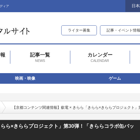
日本
ディア
ライター募集
記事・イベント情
情報
記事一覧
カレンダー
NEWS
CALENDAR
映画・映像
ゲーム
【京都コンテンツ関連情報】叡電 × きらら「きらら×きららプロジェクト」第
きらら×きららプロジェクト」第30弾！「きららコラボ缶バッ