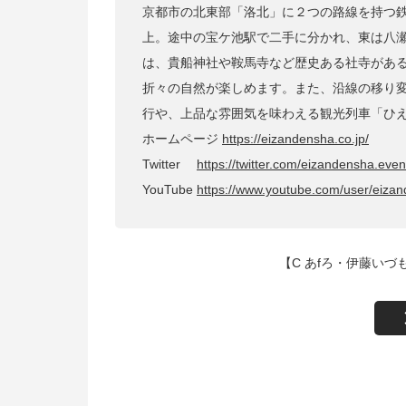
京都市の北東部「洛北」に２つの路線を持つ
上。途中の宝ケ池駅で二手に分かれ、東は八
は、貴船神社や鞍馬寺など歴史ある社寺があ
折々の自然が楽しめます。また、沿線の移り
行や、上品な雰囲気を味わえる観光列車「ひ
ホームページ
https://eizandensha.co.jp/
Twitter
https://twitter.com/eizandensha.even
YouTube
https://www.youtube.com/user/eiza
【C あfろ・伊藤いづ