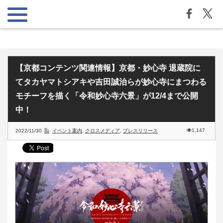
【京都コンテンツ関連情報】京都・妙心寺 退蔵院に
てタカヤマトシアキや吉田誠治らが妙心寺にまつわる
モチーフを描く「令和妙心寺六景」が12/4まで公開
中！
1,147
2022/11/30
イベント案内
,
クロスメディア
,
プレスリリース