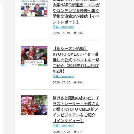
大学HARCが連携！ マンガ
やコンテンツを未来へ繋ぐ
学術交流協定が締結【イベ
ントレポート】
雨森 / ame-mori
2026. 08. 01
234
【新シーズン始動】
KYOTO CMEXライター激
推しの公式イベントを一挙
ご紹介【2026年7月→2027
年2月】
雨森 / ame-mori
2026. 07. 25
284
静けさと躍動のあいだ。イ
ラストレーター・千瑛さん
が描くKYOTO CMEX新メ
インビジュアルをご紹介
【インタビュー】
雨森 / ame-mori
2026. 07. 24
377