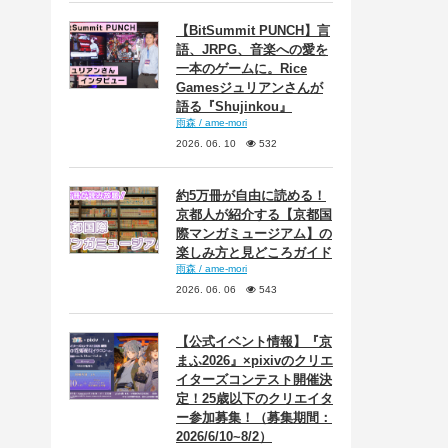
【BitSummit PUNCH】言
語、JRPG、音楽への愛を
一本のゲームに。Rice
Gamesジュリアンさんが
語る『Shujinkou』
雨森 / ame-mori
2026. 06. 10
532
約5万冊が自由に読める！
京都人が紹介する【京都国
際マンガミュージアム】の
楽しみ方と見どころガイド
雨森 / ame-mori
2026. 06. 06
543
【公式イベント情報】『京
まふ2026』×pixivのクリエ
イターズコンテスト開催決
定！25歳以下のクリエイタ
ー参加募集！（募集期間：
2026/6/10~8/2）