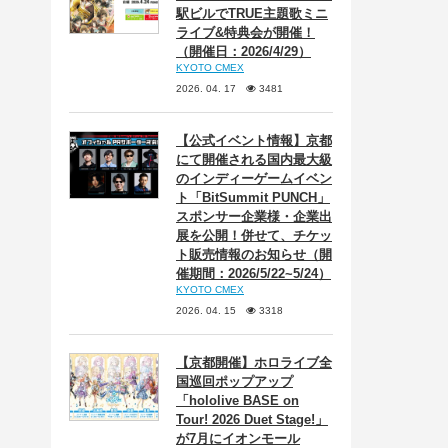
駅ビルでTRUE主題歌ミニ
ライブ&特典会が開催！
（開催日：2026/4/29）
KYOTO CMEX
2026. 04. 17
3481
【公式イベント情報】京都
にて開催される国内最大級
のインディーゲームイベン
ト「BitSummit PUNCH」
スポンサー企業様・企業出
展を公開！併せて、チケッ
ト販売情報のお知らせ（開
催期間：2026/5/22~5/24）
KYOTO CMEX
2026. 04. 15
3318
【京都開催】ホロライブ全
国巡回ポップアップ
「hololive BASE on
Tour! 2026 Duet Stage!」
が7月にイオンモール