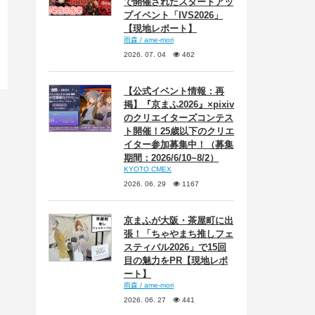
で開催されたスタートアッ
プイベント「IVS2026」
【現地レポート】
雨森 / ame-mori
2026. 07. 04
462
【公式イベント情報：再
掲】『京まふ2026』×pixiv
のクリエイターズコンテス
ト開催！25歳以下のクリエ
イター参加募集中！（募集
期間：2026/6/10~8/2）
KYOTO CMEX
2026. 06. 29
1167
京まふが大阪・茶屋町に出
張！「ちゃやまち推しフェ
スティバル2026」で15回
目の魅力をPR【現地レポ
ート】
雨森 / ame-mori
2026. 06. 27
441