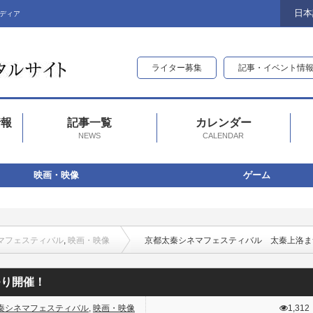
日本
ディア
ライター募集
記事・イベント情
情報
記事一覧
カレンダー
NEWS
CALENDAR
映画・映像
ゲーム
マフェスティバル
,
映画・映像
京都太秦シネマフェスティバル 太秦上洛ま
つり開催！
秦シネマフェスティバル
,
映画・映像
1,312