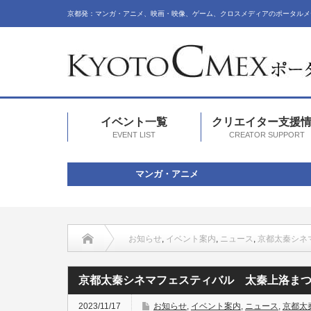
京都発：マンガ・アニメ、映画・映像、ゲーム、クロスメディアのポータルメ
イベント一覧
クリエイター支援
EVENT LIST
CREATOR SUPPORT
マンガ・アニメ
お知らせ
,
イベント案内
,
ニュース
,
京都太秦シネ
京都太秦シネマフェスティバル 太秦上洛ま
2023/11/17
お知らせ
,
イベント案内
,
ニュース
,
京都太