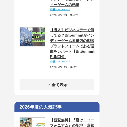
ィーゲームの熱量
雨森 / ame-mori
2026. 05. 23
674
【潜入】ビジネスデーで何
してる？BitSummitがイン
ディーゲーム界最強のB2B
プラットフォームである理
由をレポート【BitSummit
PUNCH】
雨森 / ame-mori
2026. 05. 23
524
全て表示
2026年度の人気記事
【観覧無料】『響け！ユー
フォニアム』の聖地・京都