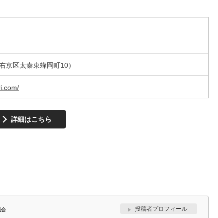
右京区太秦東蜂岡町10）
i.com/
詳細はこちら
投稿者プロフィール
員会