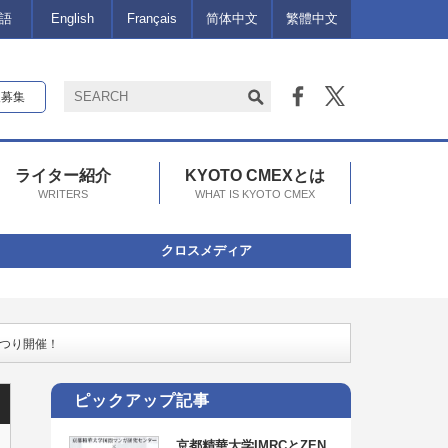
語
English
Français
简体中文
繁體中文
報募集
ライター紹介
KYOTO CMEXとは
WRITERS
WHAT IS KYOTO CMEX
クロスメディア
つり開催！
ピックアップ記事
京都精華大学IMRCとZEN