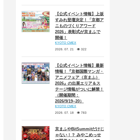
【公式イベント情報】上坂
すみれ登壇決定！「京都ア
ニものづくりアワード
2026」表彰式が京まふで
開催！
KYOTO CMEX
2026. 07. 21
322
【公式イベント情報】最新
情報！『京都国際マンガ・
アニメフェア（京まふ）
2026』の出展エリア＆ス
テージ情報がついに解禁！
（開催期間：
2026/9/19~20）
KYOTO CMEX
2026. 07. 18
783
京まふやBitSummitだけじ
ゃない！？ みやこめっせ