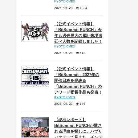
KYOTO CMEX
2026. 05. 29
1024
【公式イベント情報】
「BitSummit PUNCH」今
年も過去最大の累計来場者
延べ人数を記録しました！
KYOTO CMEX
2026. 05. 28
648
【公式イベント情報】
「BitSummit」2027年の
開催日程を発表＆
「BitSummit PUNCH」の
アワード受賞作品も発表！
KYOTO CMEX
2026. 05. 27
646
【現地レポート】
BitSummit PUNCHが愛さ
れる理由を探しに。パブリ
ックデーで見えた、インデ