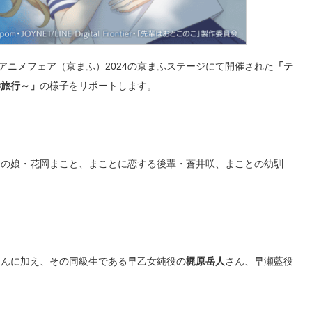
アニメフェア（京まふ）
2024
の京まふステージにて開催された
「テ
学旅行～」
の様子をリポートします。
男の娘・花岡まこと、まことに恋する後輩・蒼井咲、まことの幼馴
さんに加え、その同級生である早乙女純役の
梶原岳人
さん、早瀬藍役