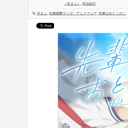
（京まふ）
,
作品紹介
京まふ
,
京都国際マンガ・アニメフェア
,
先輩はおとこのこ