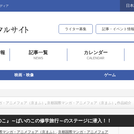
日本
ディア
ライター募集
記事・イベント情
情報
記事一覧
カレンダー
NEWS
CALENDAR
映画・映像
ゲーム
ガ・アニメフェア（京まふ）
,
京都国際マンガ・アニメフェア（京まふ）
,
作品紹介
のこの修学旅行～のステージに潜入！！
このこ』～ぱいのこの修学旅行～のステージに潜入！！
際マンガ・アニメフェア（京まふ）
,
京都国際マンガ・アニメフェア