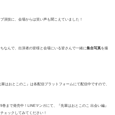
リブ演技に、会場からは笑い声も聞こえていました！
にちなんで、出演者の皆様と会場にいる皆さんで一緒に
集合写真
を撮
先輩はおとこのこ』は各配信プラットフォームにて配信中ですので、
新
9
巻まで発売中！
LINE
マンガにて、『先輩はおとこのこ 出会い編』
もチェックしてみてください！