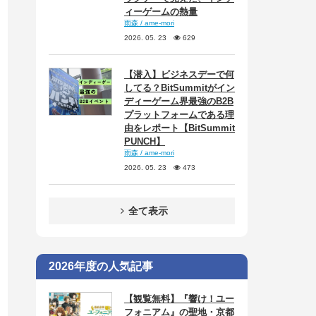
ィーゲームの熱量
雨森 / ame-mori
2026. 05. 23
629
【潜入】ビジネスデーで何
してる？BitSummitがイン
ディーゲーム界最強のB2B
プラットフォームである理
由をレポート【BitSummit
PUNCH】
雨森 / ame-mori
2026. 05. 23
473
全て表示
2026年度の人気記事
【観覧無料】『響け！ユー
フォニアム』の聖地・京都