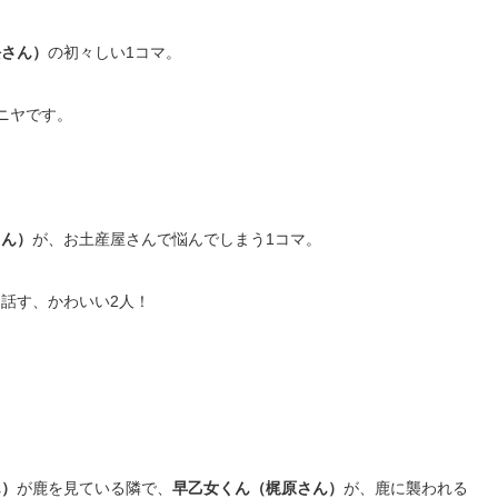
隈さん）
の初々しい
1
コマ。
ニヤです。
さん）
が、お土産屋さんで悩んでしまう
1
コマ。
と話す、かわいい
2
人！
ん）
が鹿を見ている隣で、
早乙女くん（梶原さん）
が、鹿に襲われる