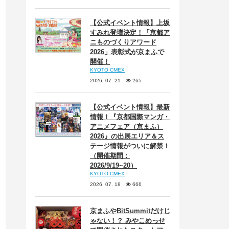
【公式イベント情報】上坂
すみれ登壇決定！「京都ア
ニものづくりアワード
2026」表彰式が京まふで
開催！
KYOTO CMEX
2026. 07. 21
265
【公式イベント情報】最新
情報！『京都国際マンガ・
アニメフェア（京まふ）
2026』の出展エリア＆ス
テージ情報がついに解禁！
（開催期間：
2026/9/19~20）
KYOTO CMEX
2026. 07. 18
666
京まふやBitSummitだけじ
ゃない！？ みやこめっせ