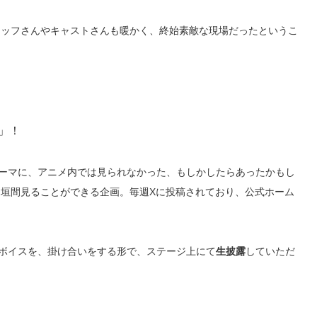
タッフさんやキャストさんも暖かく、終始素敵な現場だったというこ
」！
テーマに、アニメ内では見られなかった、もしかしたらあったかもし
て垣間見ることができる企画。毎週
X
に投稿されており、公式ホーム
”ボイスを、掛け合いをする形で、ステージ上にて
生披露
していただ