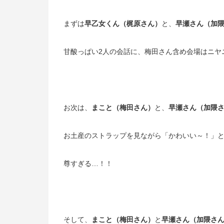
まずは
早乙女くん（梶原さん）
と、
早瀬さん（加
甘酸っぱい
2
人の会話に、梅田さん含め会場はニヤ
お次は、
まこと（梅田さん）
と、
早瀬さん（加隈
お土産のストラップを見ながら「かわいい～！」
尊すぎる…！！
そして、
まこと（梅田さん）
と
早瀬さん（加隈さ