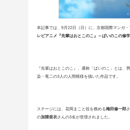
本記事では、
9
月
22
日（日）に、京都国際マンガ・
レビアニメ『先輩はおとこのこ』～ぱいのこの修
『先輩はおとこのこ』、通称「ぱいのこ」とは、
染・竜二の
3
人の人間模様を描いた作品です。
ステージには、花岡まこと役を務める
梅田修一郎
の
加隈亜衣
さんの
3
名が登壇されました。