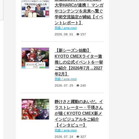
大学HARCが連携！ マンガ
やコンテンツを未来へ繋ぐ
学術交流協定が締結【イベ
ントレポート】
雨森 / ame-mori
2026. 08. 01
157
【新シーズン始動】
KYOTO CMEXライター激
推しの公式イベントを一挙
ご紹介【2026年7月→2027
年2月】
雨森 / ame-mori
2026. 07. 25
240
静けさと躍動のあいだ。イ
ラストレーター・千瑛さん
が描くKYOTO CMEX新メ
インビジュアルをご紹介
【インタビュー】
雨森 / ame-mori
2026. 07. 24
327