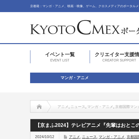
京都発：マンガ・アニメ、映画・映像、ゲーム、クロスメディアのポータルメ
イベント一覧
クリエイター支援
EVENT LIST
CREATOR SUPPORT
マンガ・アニメ
アニメ
,
ニュース
,
マンガ・アニメ
,
京都国際マン
【京まふ2024】テレビアニメ『先輩はおとこのこ』～ぱい
【京まふ2024】テレビアニメ『先輩はおと
2024/10/12
アニメ
,
ニュース
,
マンガ・アニメ
,
京都国