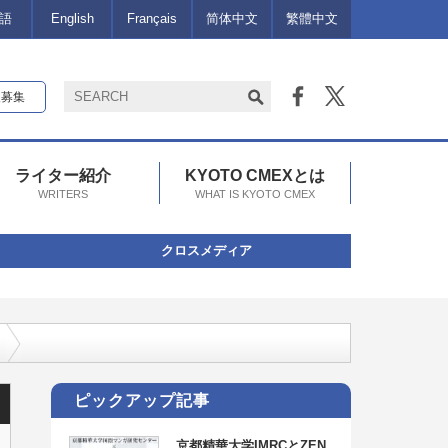
語
English
Français
简体中文
繁體中文
報募集
ライター紹介
KYOTO CMEXとは
WRITERS
WHAT IS KYOTO CMEX
クロスメディア
ピックアップ記事
京都精華大学IMRCとZEN