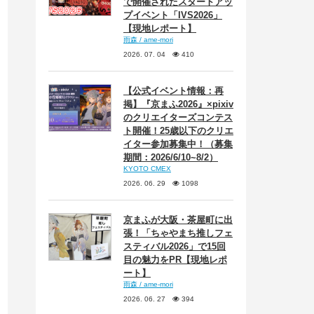
で開催されたスタートアッ
プイベント「IVS2026」
【現地レポート】
雨森 / ame-mori
2026. 07. 04
410
【公式イベント情報：再
掲】『京まふ2026』×pixiv
のクリエイターズコンテス
ト開催！25歳以下のクリエ
イター参加募集中！（募集
期間：2026/6/10~8/2）
KYOTO CMEX
2026. 06. 29
1098
京まふが大阪・茶屋町に出
張！「ちゃやまち推しフェ
スティバル2026」で15回
目の魅力をPR【現地レポ
ート】
雨森 / ame-mori
2026. 06. 27
394