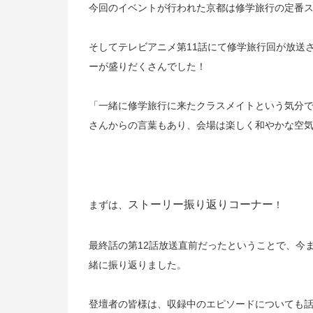
今回のイベントが行われた京都は修学旅行の定番
そしてテレビアニメ第
11
話にて修学旅行回が放送
ーが盛りだくさんでした！
「一緒に修学旅行に来たクラスメイトという気分
さんからの言葉もあり、会場は楽しく和やかな空
ストーリー振り返りコーナー
まずは、
！
最終話の第
12
話放送直前だったということで、今
緒に振り返りました。
登壇者の皆様は、収録中のエピソードについても