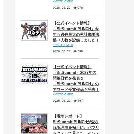
KYOTO CMEX
2026. 05. 29
976
【公式イベント情報】
「BitSummit PUNCH」今
年も過去最大の累計来場者
延べ人数を記録しました！
KYOTO CMEX
2026. 05. 28
598
【公式イベント情報】
「BitSummit」2027年の
開催日程を発表＆
「BitSummit PUNCH」の
アワード受賞作品も発表！
KYOTO CMEX
2026. 05. 27
597
【現地レポート】
BitSummit PUNCHが愛さ
れる理由を探しに。パブリ
ックデーで見えた、インデ