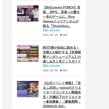
【BitSummit PUNCH】言
語、JRPG、音楽への愛を
一本のゲームに。Rice
Gamesジュリアンさんが
語る『Shujinkou』
雨森 / ame-mori
2026. 06. 10
495
約5万冊が自由に読める！
京都人が紹介する【京都国
際マンガミュージアム】の
楽しみ方と見どころガイド
雨森 / ame-mori
2026. 06. 06
484
【公式イベント情報】『京
まふ2026』×pixivのクリエ
イターズコンテスト開催決
定！25歳以下のクリエイタ
ー参加募集！（募集期間：
2026/6/10~8/2）