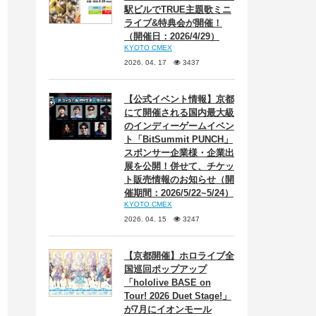
駅ビルでTRUE主題歌ミニ
ライブ&特典会が開催！
（開催日：2026/4/29）
KYOTO CMEX
2026. 04. 17
3437
【公式イベント情報】京都
にて開催される国内最大級
のインディーゲームイベン
ト「BitSummit PUNCH」
スポンサー企業様・企業出
展を公開！併せて、チケッ
ト販売情報のお知らせ（開
催期間：2026/5/22~5/24）
KYOTO CMEX
2026. 04. 15
3247
【京都開催】ホロライブ全
国巡回ポップアップ
「hololive BASE on
Tour! 2026 Duet Stage!」
が7月にイオンモール