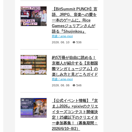
【BitSummit PUNCH】言
語、JRPG、音楽への愛を
一本のゲームに。Rice
Gamesジュリアンさんが
語る『Shujinkou』
雨森 / ame-mori
2026. 06. 10
536
約5万冊が自由に読める！
京都人が紹介する【京都国
際マンガミュージアム】の
楽しみ方と見どころガイド
雨森 / ame-mori
2026. 06. 06
546
【公式イベント情報】『京
まふ2026』×pixivのクリエ
イターズコンテスト開催決
定！25歳以下のクリエイタ
ー参加募集！（募集期間：
2026/6/10~8/2）