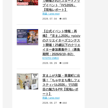
で開催されたスタートアッ
プイベント「IVS2026」
【現地レポート】
雨森 / ame-mori
2026. 07. 04
465
【公式イベント情報：再
掲】『京まふ2026』×pixiv
のクリエイターズコンテス
ト開催！25歳以下のクリエ
イター参加募集中！（募集
期間：2026/6/10~8/2）
KYOTO CMEX
2026. 06. 29
1169
京まふが大阪・茶屋町に出
張！「ちゃやまち推しフェ
スティバル2026」で15回
目の魅力をPR【現地レポ
ート】
雨森 / ame-mori
2026. 06. 27
444