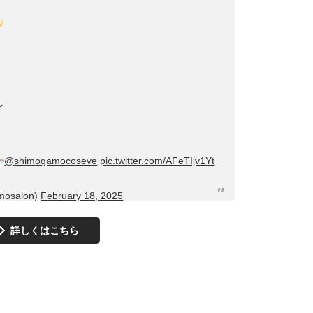
し
@shimogamocoseve
pic.twitter.com/AFeTIjv1Yt
mosalon)
February 18, 2025
詳しくはこちら