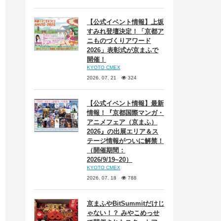
【公式イベント情報】上坂
すみれ登壇決定！「京都ア
ニものづくりアワード
2026」表彰式が京まふで
開催！
KYOTO CMEX
2026. 07. 21
324
【公式イベント情報】最新
情報！『京都国際マンガ・
アニメフェア（京まふ）
2026』の出展エリア＆ス
テージ情報がついに解禁！
（開催期間：
2026/9/19~20）
KYOTO CMEX
2026. 07. 18
788
京まふやBitSummitだけじ
ゃない！？ みやこめっせ