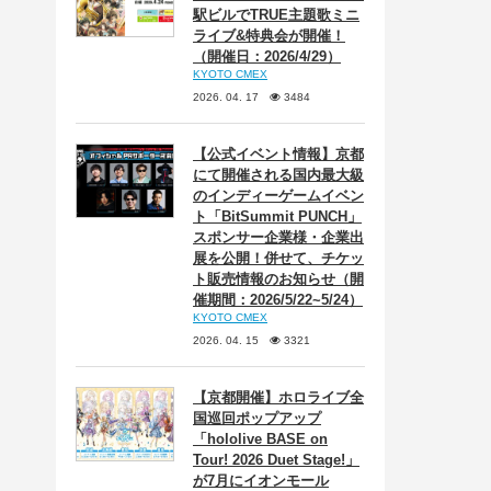
駅ビルでTRUE主題歌ミニ
ライブ&特典会が開催！
（開催日：2026/4/29）
KYOTO CMEX
2026. 04. 17
3484
【公式イベント情報】京都
にて開催される国内最大級
のインディーゲームイベン
ト「BitSummit PUNCH」
スポンサー企業様・企業出
展を公開！併せて、チケッ
ト販売情報のお知らせ（開
催期間：2026/5/22~5/24）
KYOTO CMEX
2026. 04. 15
3321
【京都開催】ホロライブ全
国巡回ポップアップ
「hololive BASE on
Tour! 2026 Duet Stage!」
が7月にイオンモール