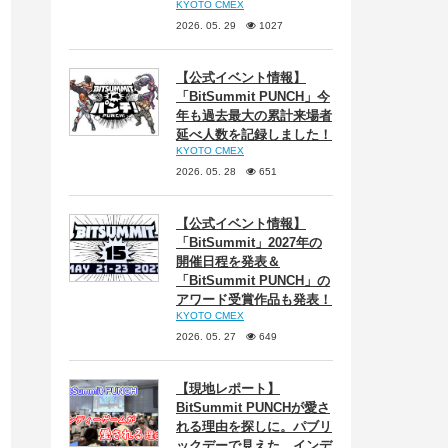
KYOTO CMEX
2026. 05. 29
1027
【公式イベント情報】
「BitSummit PUNCH」今
年も過去最大の累計来場者
延べ人数を記録しました！
KYOTO CMEX
2026. 05. 28
651
【公式イベント情報】
「BitSummit」2027年の
開催日程を発表＆
「BitSummit PUNCH」の
アワード受賞作品も発表！
KYOTO CMEX
2026. 05. 27
649
【現地レポート】
BitSummit PUNCHが愛さ
れる理由を探しに。パブリ
ックデーで見えた、インデ