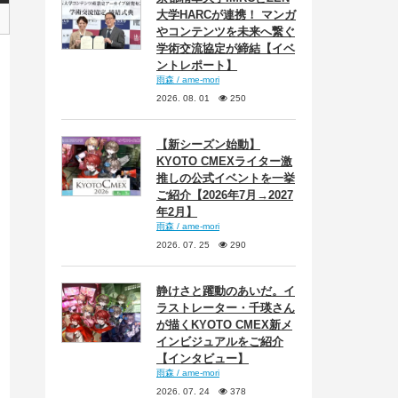
大学HARCが連携！ マンガ
やコンテンツを未来へ繋ぐ
学術交流協定が締結【イベ
ントレポート】
雨森 / ame-mori
2026. 08. 01
250
【新シーズン始動】
KYOTO CMEXライター激
推しの公式イベントを一挙
ご紹介【2026年7月→2027
年2月】
雨森 / ame-mori
2026. 07. 25
290
静けさと躍動のあいだ。イ
ラストレーター・千瑛さん
が描くKYOTO CMEX新メ
インビジュアルをご紹介
【インタビュー】
雨森 / ame-mori
2026. 07. 24
378