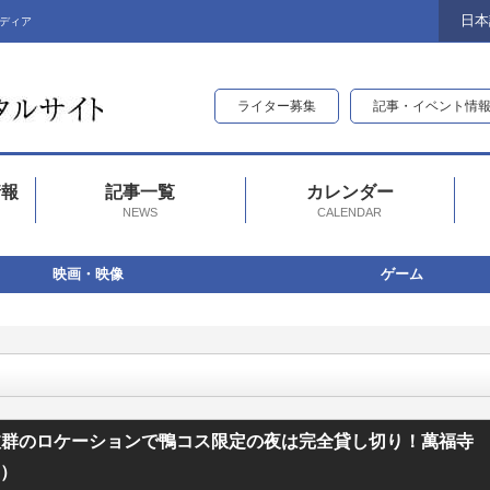
日本
ディア
ライター募集
記事・イベント情
情報
記事一覧
カレンダー
NEWS
CALENDAR
映画・映像
ゲーム
鴨コス限定の夜は完全貸し切り！萬福寺で『鴨コス』開催！（開催日：2025/3/20
抜群のロケーションで鴨コス限定の夜は完全貸し切り！萬福寺
3）