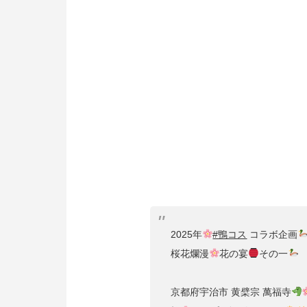
2025年
#鴨コス
コラボ企画
桜花爛漫
花の宴
その一
京都府宇治市 黄檗宗 萬福寺