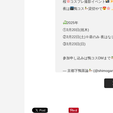
桜
コスプレ撮影イベント
夜は
鴨コス
貸切やで
2025年
①3月20日(祝木)
②3月22日(土)※昼のみ 夜はな
③3月23日(日)
参加申し込みは鴨コスDMまで
— 京都下鴨茶論
(@shimoga