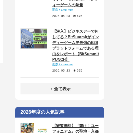
ィーゲームの熱量
雨森 / ame-mori
2026. 05. 23
676
【潜入】ビジネスデーで何
してる？BitSummitがイン
ディーゲーム界最強のB2B
プラットフォームである理
由をレポート【BitSummit
PUNCH】
雨森 / ame-mori
2026. 05. 23
525
全て表示
2026年度の人気記事
【観覧無料】『響け！ユー
フォニアム』の聖地・京都