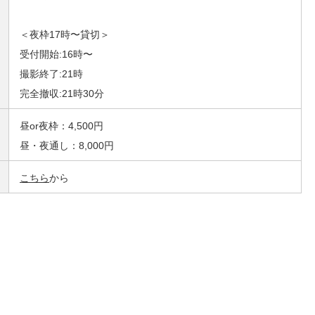
＜夜枠17時〜貸切＞
受付開始:16時〜
撮影終了:21時
完全撤収:21時30分
昼or夜枠：4,500円
昼・夜通し：8,000円
こちら
から