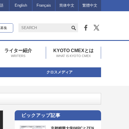
語
English
Français
简体中文
繁體中文
報募集
ライター紹介
KYOTO CMEXとは
WRITERS
WHAT IS KYOTO CMEX
クロスメディア
~3/23）
ピックアップ記事
京都精華大学IMRCとZEN