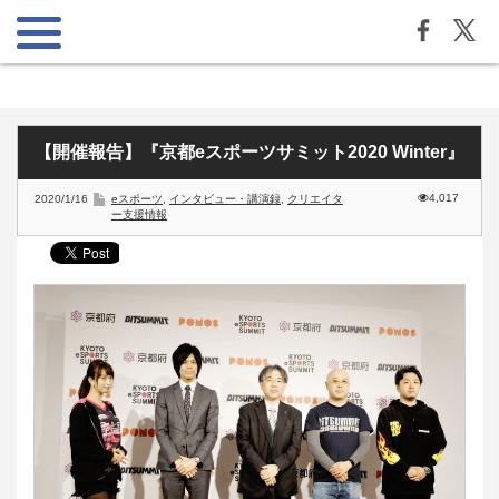
【開催報告】『京都eスポーツサミット2020 Winter』
4,017
2020/1/16
eスポーツ
,
インタビュー・講演録
,
クリエイタ
ー支援情報