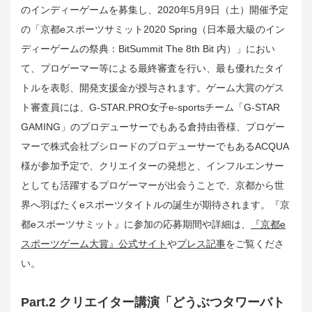
のインディーゲームを募集し、2020年5月9日（土）開催予定
の「京都eスポーツサミット2020 Spring（日本最大級のイン
ディーゲームの祭典：BitSummit The 8th Bit 内）」におい
て、プロゲーマー等による最終審査を行い、最も優れたタイ
トルを表彰、開発支援金が授与されます。ゲーム大賞のゲス
ト審査員には、G-STAR.PRO女子e-sportsチーム「G-STAR
GAMING」のプロデューサーでもある倉持由香様、プロゲー
マーで株式会社ブシロードのプロデューサーでもあるACQUA
様が参加予定で、クリエイターの発想と、インフルエンサー
としても活躍するプロゲーマーが出会うことで、京都から世
界へ羽ばたくeスポーツタイトルの誕生が期待されます。『京
都eスポーツサミット』に参加の応募期間や詳細は、
『京都e
スポーツゲーム大賞』公式サイト
や
プレス記事
をご覧くださ
い。
Part.2 クリエイター講演「どうぶつタワーバト