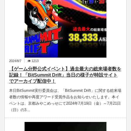
2024/8/7
1213
【ゲーム分野公式イベント】過去最大の総来場者数を
記録！「BitSummit Drift」当日の様子が特設サイト
でアーカイブ配信中！
本日BitSummit実行委員会は、「BitSummit Drift」に関する総来場
者数の情報や再度アワード受賞作品をお知らせいたします。本イ
ベントは、京都みやこめっせにて2024年7月19日（金）～7月21日
（日）の3…