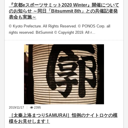
『京都eスポーツサミット2020 Winter』開催について
のお知らせ ～同日「Bitsummit 8th」との共催記者発
表会も実施～
© Kyoto Prefecture. All Rights Reserved. © PONOS Corp. all
rights reserved. BitSummit © Copyright 2019. All r…
2019/11/17
2395
［太秦上洛まつりSAMURAI］恒例のナイトロケの模
様をお見せします！