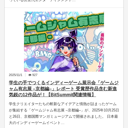
2025/11/1
927
学生の手でつくるインディーゲーム展示会「ゲームジ
ャム有志展 –京都編–」レポート 受賞歴作品含む新進
気鋭の12作品が！【BitSummit関連情報】
学生クリエイターたちの斬新なアイデアと情熱が詰まったゲーム
が集結する「ゲームジャム有志展 –京都編–」が、2025年10月25日
と26日、京都国際マンガミュージアムで開催されました。 日本最
大のインディーゲームイベント…