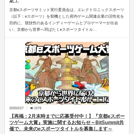
定！
京都eスポーツサミット実行委員会は、エレクトロニックスポーツ
（以下：eスポーツ）を契機とした府内ゲーム関連企業の活性化を
目的に、競技性のあるインディーゲームとプロゲーマーが出会
い、京都から世界へ羽ばたくeスポーツタイトル…
2020/2/27
1579
【再掲：2月末時までに応募受付中！】『京都eスポー
ツゲーム大賞』実施に関するお知らせ～BitSummit共
催で、未来のeスポーツタイトルを募集します～