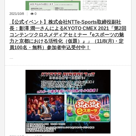
2021/10/8
0
【公式イベント】株式会社NTTe-Sports取締役副社
長：影澤 潤一さんによるKYOTO CMEX 2021「第2回
コンテンツクロスメディアセミナー『eスポーツの魅
力と京都における活性化（仮題）』」（11/8(月)・定
員100名・無料）参加者申込受付中！
…