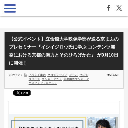
【公式イベント】立命館大学映像学部が送る京まふの
プレセミナー『イシイジロウ氏に学ぶ コンテンツ開
発における京都の魅力とそのひろげかた』 が9月10日
に開催！
2,222
2021/8/12
イベント案内
,
クロスメディア
,
ゲーム
,
プレス
リリース
,
マンガ・アニメ
,
京都国際マンガ・ア
ニメフェア（京まふ）