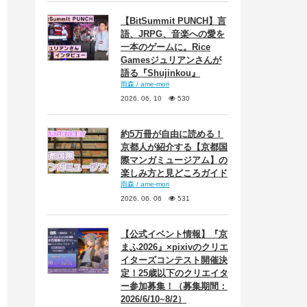
【BitSummit PUNCH】言
語、JRPG、音楽への愛を
一本のゲームに。Rice
Gamesジュリアンさんが
語る『Shujinkou』
雨森 / ame-mori
2026. 06. 10
530
約5万冊が自由に読める！
京都人が紹介する【京都国
際マンガミュージアム】の
楽しみ方と見どころガイド
雨森 / ame-mori
2026. 06. 06
531
【公式イベント情報】『京
まふ2026』×pixivのクリエ
イターズコンテスト開催決
定！25歳以下のクリエイタ
ー参加募集！（募集期間：
2026/6/10~8/2）