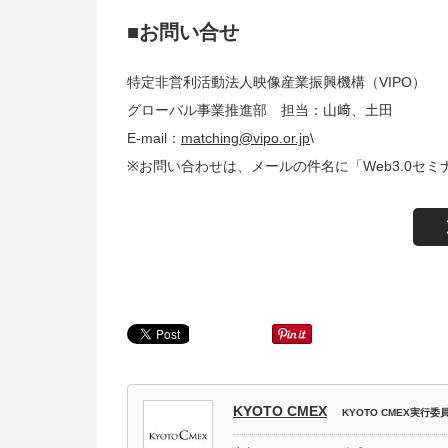
■お問い合せ
特定非営利活動法人映像産業振興機構（VIPO）
グローバル事業推進部 担当：山﨑、土田
E-mail：
matching@vipo.or.jp
\
※お問い合わせは、メールの件名に「Web3.0セ
KYOTO CMEX
KYOTO CMEX実行委