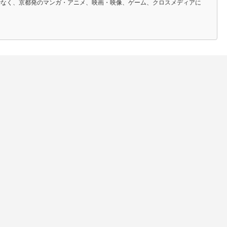
でなく、京都発のマンガ・アニメ、映画・映像、ゲーム、クロスメディアに