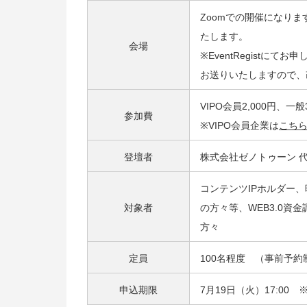
Zoomでの開催になり
たします。
会場
※EventRegistに
お送りいたしますので、
VIPO会員2,000円、一
参加費
※VIPO会員企業は
こち
登壇者
株式会社ゼノトゥーン 代
コンテンツIPホルダー
対象者
の方々等、WEB3.0
方々
定員
100名程度 （事前予
申込期限
7月19日（火）17:0