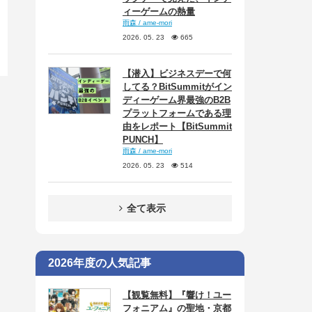
ィーゲームの熱量
雨森 / ame-mori
2026. 05. 23
665
【潜入】ビジネスデーで何
してる？BitSummitがイン
ディーゲーム界最強のB2B
プラットフォームである理
由をレポート【BitSummit
PUNCH】
雨森 / ame-mori
2026. 05. 23
514
全て表示
2026年度の人気記事
【観覧無料】『響け！ユー
フォニアム』の聖地・京都