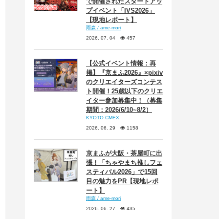
で開催されたスタートアッ
プイベント「IVS2026」
【現地レポート】
雨森 / ame-mori
2026. 07. 04
457
【公式イベント情報：再
掲】『京まふ2026』×pixiv
のクリエイターズコンテス
ト開催！25歳以下のクリエ
イター参加募集中！（募集
期間：2026/6/10~8/2）
KYOTO CMEX
2026. 06. 29
1158
京まふが大阪・茶屋町に出
張！「ちゃやまち推しフェ
スティバル2026」で15回
目の魅力をPR【現地レポ
ート】
雨森 / ame-mori
2026. 06. 27
435