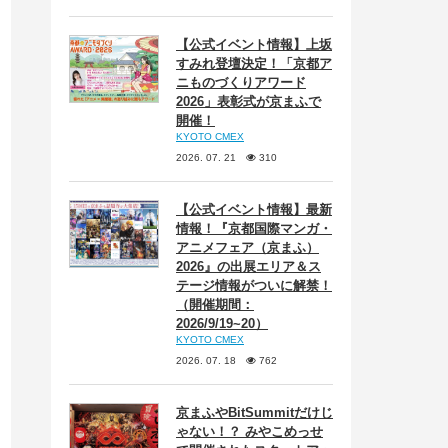
【公式イベント情報】上坂
すみれ登壇決定！「京都ア
ニものづくりアワード
2026」表彰式が京まふで
開催！
KYOTO CMEX
2026. 07. 21
310
【公式イベント情報】最新
情報！『京都国際マンガ・
アニメフェア（京まふ）
2026』の出展エリア＆ス
テージ情報がついに解禁！
（開催期間：
2026/9/19~20）
KYOTO CMEX
2026. 07. 18
762
京まふやBitSummitだけじ
ゃない！？ みやこめっせ