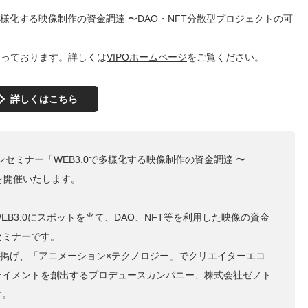
0で多様化する映像制作の資金調達 〜DAO・NFT分散型プロジェクトの可
となっております。詳しくは
VIPOホームページ
をご覧ください。
詳しくはこちら
インセミナー「WEB3.0で多様化する映像制作の資金調達 〜
を開催いたします。
B3.0にスポットを当て、DAO、NFT等を利用した映像の資金
セミナーです。
averse」を掲げ、「アニメーション×テクノロジー」でクリエイターエコ
テイメントを創出するプロデュースカンパニー、株式会社ゼノト
す。