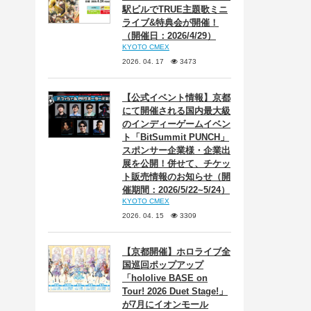
駅ビルでTRUE主題歌ミニ
ライブ&特典会が開催！
（開催日：2026/4/29）
KYOTO CMEX
2026. 04. 17
3473
【公式イベント情報】京都
にて開催される国内最大級
のインディーゲームイベン
ト「BitSummit PUNCH」
スポンサー企業様・企業出
展を公開！併せて、チケッ
ト販売情報のお知らせ（開
催期間：2026/5/22~5/24）
KYOTO CMEX
2026. 04. 15
3309
【京都開催】ホロライブ全
国巡回ポップアップ
「hololive BASE on
Tour! 2026 Duet Stage!」
が7月にイオンモール