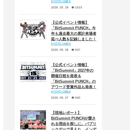
KYOTO CMEX
2026. 05. 29
1015
【公式イベント情報】
「BitSummit PUNCH」今
年も過去最大の累計来場者
延べ人数を記録しました！
KYOTO CMEX
2026. 05. 28
637
【公式イベント情報】
「BitSummit」2027年の
開催日程を発表＆
「BitSummit PUNCH」の
アワード受賞作品も発表！
KYOTO CMEX
2026. 05. 27
640
【現地レポート】
BitSummit PUNCHが愛さ
れる理由を探しに。パブリ
ックデーで見えた、インデ