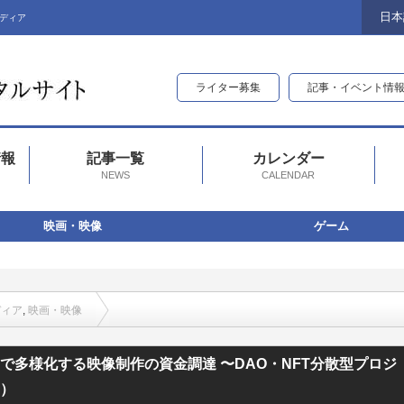
日本
ディア
ライター募集
記事・イベント情
情報
記事一覧
カレンダー
NEWS
CALENDAR
映画・映像
ゲーム
ディア
,
映画・映像
る映像制作の資金調達 〜DAO・NFT分散型プロジェクトの可能性〜」参加者募集！（7
.0で多様化する映像制作の資金調達 〜DAO・NFT分散型プロジ
！）