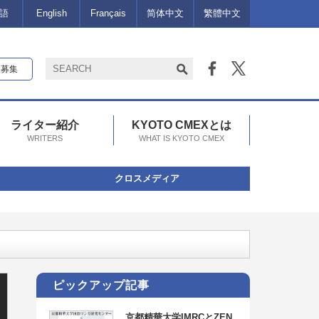
語
English
Français
简体中文
繁體中文
報募集
ライター紹介
KYOTO CMEXとは
WRITERS
WHAT IS KYOTO CMEX
クロスメディア
/19まで！）
ピックアップ記事
京都精華大学IMRCとZEN