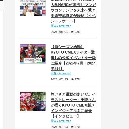
大学HARCが連携！ マンガ
やコンテンツを未来へ繋ぐ
学術交流協定が締結【イベ
ントレポート】
雨森 / ame-mori
2026. 08. 01
226
【新シーズン始動】
KYOTO CMEXライター激
推しの公式イベントを一挙
ご紹介【2026年7月→2027
年2月】
雨森 / ame-mori
2026. 07. 25
278
静けさと躍動のあいだ。イ
ラストレーター・千瑛さん
が描くKYOTO CMEX新メ
インビジュアルをご紹介
【インタビュー】
雨森 / ame-mori
2026. 07. 24
370