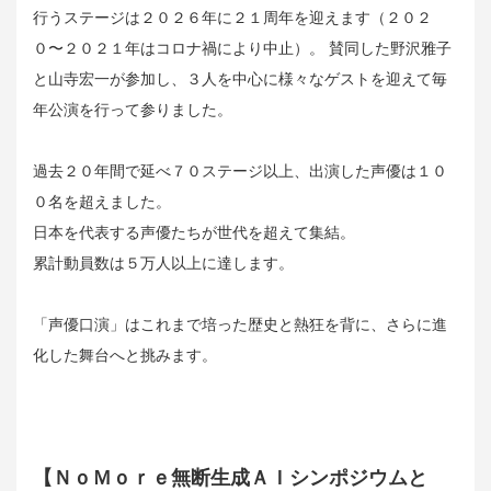
行うステージは２０２６年に２１周年を迎えます（２０２
０〜２０２１年はコロナ禍により中止）。 賛同した野沢雅子
と山寺宏一が参加し、３人を中心に様々なゲストを迎えて毎
年公演を行って参りました。
過去２０年間で延べ７０ステージ以上、出演した声優は１０
０名を超えました。
日本を代表する声優たちが世代を超えて集結。
累計動員数は５万人以上に達します。
「声優口演」はこれまで培った歴史と熱狂を背に、さらに進
化した舞台へと挑みます。
【ＮｏＭｏｒｅ無断生成ＡＩシンポジウムと