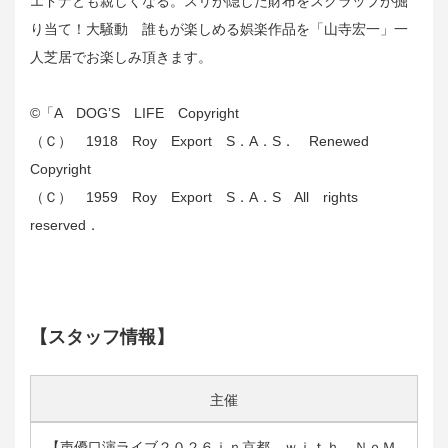
エドナとも親しくなる。スリが隠した財布をスクラップが掘
り当て！大騒動 誰もが楽しめる娯楽作品を「山寺宏一」一
人芝居でお楽しみ頂きます。
©︎「A DOG’S LIFE Copyright
（Ｃ） 1918 Roy Export S．A．S． Renewed
Copyright
（Ｃ） 1959 Roy Export S．A．S All rights
reserved．
【スタッフ情報】
主催
【声優口演ライブ２０２６ｉｎ京都 ｗｉｔｈ ＮｏＭ