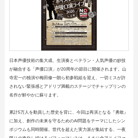
日本声優技術の集大成、生演奏とベテラン・人気声優の妙技
が融合する「声優口演」が20周年の節目に開催されます。山
寺宏一の独演や梅田修一朗ら初参戦組を迎え、一切ミスが許
されない緊張感とアドリブ満載のステージでチャップリンの
名作が鮮やかに蘇ります。
累計5万人を動員した歴史を背に、今回は再演となる『勇敢』
に加え、創作の未来を守るためのAI問題をテーマにしたシン
ポジウムも同時開催。世代を超えた実力派が集結する、一夜
限りの進化し続けるパフォーマンスは、まさに全アニメファ