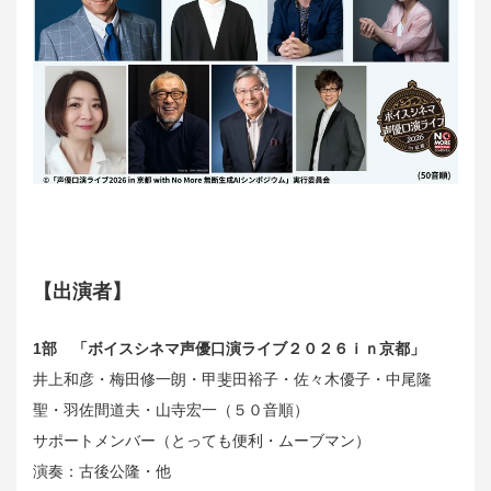
【出演者】
1部 「ボイスシネマ声優口演ライブ２０２６ｉｎ京都」
井上和彦・梅田修一朗・甲斐田裕子・佐々木優子・中尾隆
聖・羽佐間道夫・山寺宏一（５０音順）
サポートメンバー（とっても便利・ムーブマン）
演奏：古後公隆・他