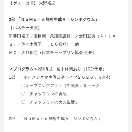
【ゲスト出演】 大野裕之
2部 「ＮｏＭｏｒｅ無断生成ＡＩシンポジウム」
【パネラー出演】
甲斐田裕子／勝目康（衆議院議員）／倉田宜典（ＡＩＬＡ
Ｓ）／佐々木優子 （５０音順） 他
ＭＣ：大野裕之（日本チャップリン協会 会長）
＜プログラム＞
2部構成 途中休憩あり（15分予定）
1部 「ボイスシネマ声優口演ライブ２０２６ｉｎ京都」
〇オープニングアクト（生演奏）＆トーク
〇「チャップリンの勇敢」
〇「チャップリンの犬の生活」
2部 「ＮｏＭｏｒｅ無断生成ＡＩシンポジウム」