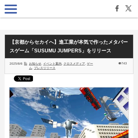
【京都からセカイへ】進工業が本気で作ったメタバー
スゲーム「SUSUMU JUMPERS」をリリース
743
2025/8/6
お知らせ
,
イベント案内
,
クロスメディア
,
ゲー
ム
,
プレスリリース