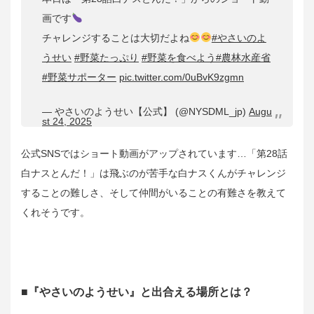
画です
チャレンジすることは大切だよね
#やさいのよ
うせい
#野菜たっぷり
#野菜を食べよう
#農林水産省
#野菜サポーター
pic.twitter.com/0uBvK9zgmn
— やさいのようせい【公式】 (@NYSDML_jp)
Augu
st 24, 2025
公式SNSではショート動画がアップされています…「第28話
白ナスとんだ！」は飛ぶのが苦手な白ナスくんがチャレンジ
することの難しさ、そして仲間がいることの有難さを教えて
くれそうです。
■『やさいのようせい』と出合える場所とは？