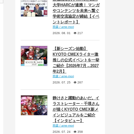
大学HARCが連携！ マンガ
やコンテンツを未来へ繋ぐ
学術交流協定が締結【イベ
ントレポート】
雨森 / ame-mori
2026. 08. 01
217
【新シーズン始動】
KYOTO CMEXライター激
推しの公式イベントを一挙
ご紹介【2026年7月→2027
年2月】
雨森 / ame-mori
2026. 07. 25
267
静けさと躍動のあいだ。イ
ラストレーター・千瑛さん
が描くKYOTO CMEX新メ
インビジュアルをご紹介
【インタビュー】
雨森 / ame-mori
2026. 07. 24
358