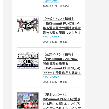
KYOTO CMEX
2026. 05. 29
1004
【公式イベント情報】
「BitSummit PUNCH」今
年も過去最大の累計来場者
延べ人数を記録しました！
KYOTO CMEX
2026. 05. 28
628
【公式イベント情報】
「BitSummit」2027年の
開催日程を発表＆
「BitSummit PUNCH」の
アワード受賞作品も発表！
KYOTO CMEX
2026. 05. 27
630
【現地レポート】
BitSummit PUNCHが愛さ
れる理由を探しに。パブリ
ックデーで見えた、インデ