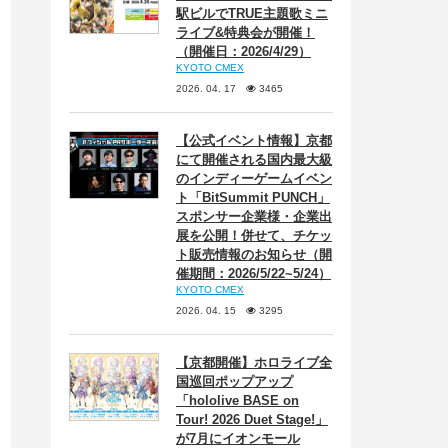
駅ビルでTRUE主題歌ミニ
ライブ&特典会が開催！
（開催日：2026/4/29）
KYOTO CMEX
2026. 04. 17
3465
【公式イベント情報】京都
にて開催される国内最大級
のインディーゲームイベン
ト「BitSummit PUNCH」
スポンサー企業様・企業出
展を公開！併せて、チケッ
ト販売情報のお知らせ（開
催期間：2026/5/22~5/24）
KYOTO CMEX
2026. 04. 15
3295
【京都開催】ホロライブ全
国巡回ポップアップ
「hololive BASE on
Tour! 2026 Duet Stage!」
が7月にイオンモール