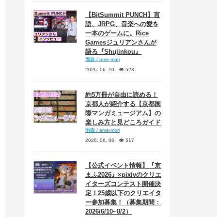
【BitSummit PUNCH】言
語、JRPG、音楽への愛を
一本のゲームに。Rice
Gamesジュリアンさんが
語る『Shujinkou』
雨森 / ame-mori
2026. 06. 10
523
約5万冊が自由に読める！
京都人が紹介する【京都国
際マンガミュージアム】の
楽しみ方と見どころガイド
雨森 / ame-mori
2026. 06. 06
517
【公式イベント情報】『京
まふ2026』×pixivのクリエ
イターズコンテスト開催決
定！25歳以下のクリエイタ
ー参加募集！（募集期間：
2026/6/10~8/2）