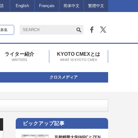
語
English
Français
简体中文
繁體中文
報募集
ライター紹介
KYOTO CMEXとは
WRITERS
WHAT IS KYOTO CMEX
クロスメディア
ピックアップ記事
京都精華大学IMRCとZEN