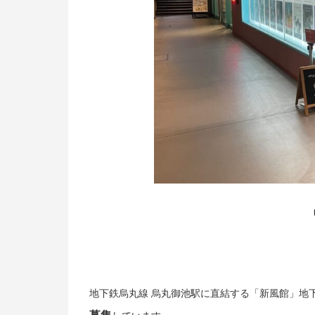
地下鉄烏丸線 烏丸御池駅に直結する「新風館」地下1