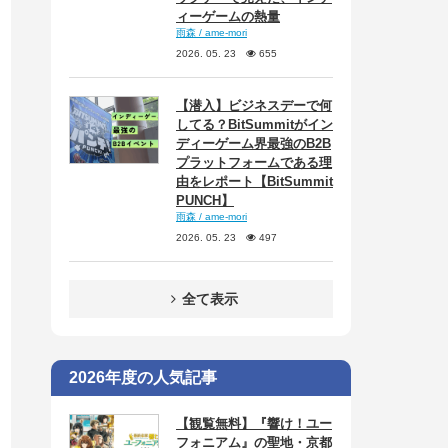
ィーゲームの熱量
雨森 / ame-mori
2026. 05. 23
655
【潜入】ビジネスデーで何
してる？BitSummitがイン
ディーゲーム界最強のB2B
プラットフォームである理
由をレポート【BitSummit
PUNCH】
雨森 / ame-mori
2026. 05. 23
497
全て表示
2026年度の人気記事
【観覧無料】『響け！ユー
フォニアム』の聖地・京都