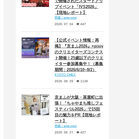
で開催されたスタートアッ
プイベント「IVS2026」
【現地レポート】
雨森 / ame-mori
2026. 07. 04
447
【公式イベント情報：再
掲】『京まふ2026』×pixiv
のクリエイターズコンテス
ト開催！25歳以下のクリエ
イター参加募集中！（募集
期間：2026/6/10~8/2）
KYOTO CMEX
2026. 06. 29
1139
京まふが大阪・茶屋町に出
張！「ちゃやまち推しフェ
スティバル2026」で15回
目の魅力をPR【現地レポ
ート】
雨森 / ame-mori
2026. 06. 27
427