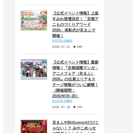
【公式イベント情報】上坂
すみれ登壇決定！「京都ア
ニものづくりアワード
2026」表彰式が京まふで
開催！
KYOTO CMEX
2026. 07. 21
298
【公式イベント情報】最新
情報！『京都国際マンガ・
アニメフェア（京まふ）
2026』の出展エリア＆ス
テージ情報がついに解禁！
（開催期間：
2026/9/19~20）
KYOTO CMEX
2026. 07. 18
740
京まふやBitSummitだけじ
ゃない！？ みやこめっせ