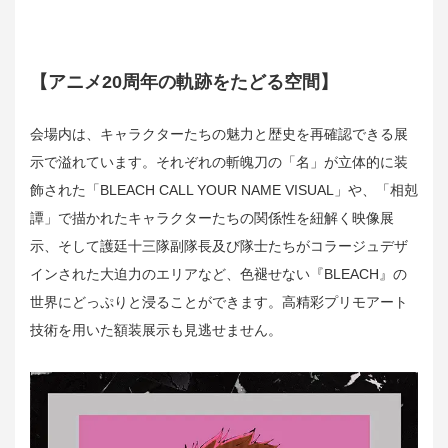
【アニメ20周年の軌跡をたどる空間】
会場内は、キャラクターたちの魅力と歴史を再確認できる展
示で溢れています。それぞれの斬魄刀の「名」が立体的に装
飾された「BLEACH CALL YOUR NAME VISUAL」や、「相剋
譚」で描かれたキャラクターたちの関係性を紐解く映像展
示、そして護廷十三隊副隊長及び隊士たちがコラージュデザ
インされた大迫力のエリアなど、色褪せない『BLEACH』の
世界にどっぷりと浸ることができます。高精彩プリモアート
技術を用いた額装展示も見逃せません。