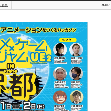
・募集
407