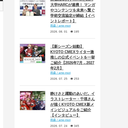
大学HARCが連携！ マンガ
やコンテンツを未来へ繋ぐ
学術交流協定が締結【イベ
ントレポート】
雨森 / ame-mori
2026. 08. 01
195
【新シーズン始動】
KYOTO CMEXライター激
推しの公式イベントを一挙
ご紹介【2026年7月→2027
年2月】
雨森 / ame-mori
2026. 07. 25
253
静けさと躍動のあいだ。イ
ラストレーター・千瑛さん
が描くKYOTO CMEX新メ
インビジュアルをご紹介
【インタビュー】
雨森 / ame-mori
2026. 07. 24
345