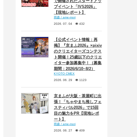
で開催されたスタートアッ
プイベント「IVS2026」
【現地レポート】
雨森 / ame-mori
2026. 07. 04
432
【公式イベント情報：再
掲】『京まふ2026』×pixiv
のクリエイターズコンテス
ト開催！25歳以下のクリエ
イター参加募集中！（募集
期間：2026/6/10~8/2）
KYOTO CMEX
2026. 06. 29
1123
京まふが大阪・茶屋町に出
張！「ちゃやまち推しフェ
スティバル2026」で15回
目の魅力をPR【現地レポ
ート】
雨森 / ame-mori
2026. 06. 27
409