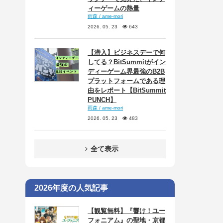
ィーゲームの熱量
雨森 / ame-mori
2026. 05. 23
643
【潜入】ビジネスデーで何
してる？BitSummitがイン
ディーゲーム界最強のB2B
プラットフォームである理
由をレポート【BitSummit
PUNCH】
雨森 / ame-mori
2026. 05. 23
483
全て表示
2026年度の人気記事
【観覧無料】『響け！ユー
フォニアム』の聖地・京都