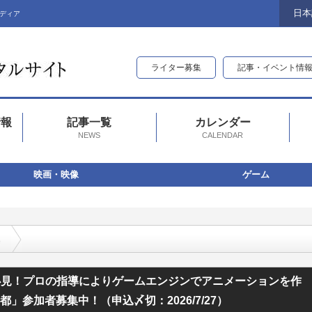
日本
ディア
ライター募集
記事・イベント情
情報
記事一覧
カレンダー
NEWS
CALENDAR
映画・映像
ゲーム
集
りゲームエンジンでアニメーションを作るハッカソン「アニメ×ゲームジャムUE2 i
必見！プロの指導によりゲームエンジンでアニメーションを作
都」参加者募集中！（申込〆切：2026/7/27）