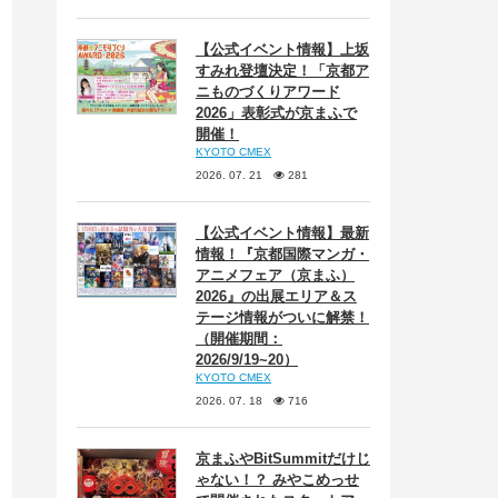
【公式イベント情報】上坂
すみれ登壇決定！「京都ア
ニものづくりアワード
2026」表彰式が京まふで
開催！
KYOTO CMEX
2026. 07. 21
281
【公式イベント情報】最新
情報！『京都国際マンガ・
アニメフェア（京まふ）
2026』の出展エリア＆ス
テージ情報がついに解禁！
（開催期間：
2026/9/19~20）
KYOTO CMEX
2026. 07. 18
716
京まふやBitSummitだけじ
ゃない！？ みやこめっせ