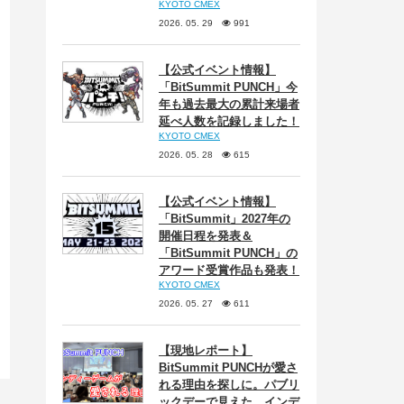
KYOTO CMEX
2026. 05. 29
991
【公式イベント情報】
「BitSummit PUNCH」今
年も過去最大の累計来場者
延べ人数を記録しました！
KYOTO CMEX
2026. 05. 28
615
【公式イベント情報】
「BitSummit」2027年の
開催日程を発表＆
「BitSummit PUNCH」の
アワード受賞作品も発表！
KYOTO CMEX
2026. 05. 27
611
【現地レポート】
BitSummit PUNCHが愛さ
れる理由を探しに。パブリ
ックデーで見えた、インデ