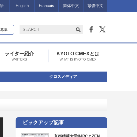
語
English
Français
简体中文
繁體中文
報募集
ライター紹介
KYOTO CMEXとは
WRITERS
WHAT IS KYOTO CMEX
クロスメディア
n 京都」参加者募集中！（申込〆切：2026/7/27）
ピックアップ記事
京都精華大学IMRCとZEN