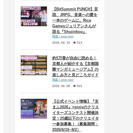
【BitSummit PUNCH】言
語、JRPG、音楽への愛を
一本のゲームに。Rice
Gamesジュリアンさんが
語る『Shujinkou』
雨森 / ame-mori
2026. 06. 10
513
約5万冊が自由に読める！
京都人が紹介する【京都国
際マンガミュージアム】の
楽しみ方と見どころガイド
雨森 / ame-mori
2026. 06. 06
501
【公式イベント情報】『京
まふ2026』×pixivのクリエ
イターズコンテスト開催決
定！25歳以下のクリエイタ
ー参加募集！（募集期間：
2026/6/10~8/2）