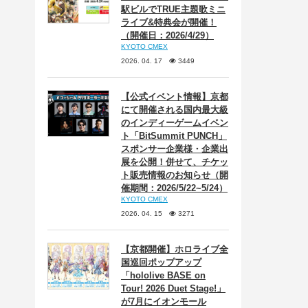
駅ビルでTRUE主題歌ミニ
ライブ&特典会が開催！
（開催日：2026/4/29）
KYOTO CMEX
2026. 04. 17
3449
【公式イベント情報】京都
にて開催される国内最大級
のインディーゲームイベン
ト「BitSummit PUNCH」
スポンサー企業様・企業出
展を公開！併せて、チケッ
ト販売情報のお知らせ（開
催期間：2026/5/22~5/24）
KYOTO CMEX
2026. 04. 15
3271
【京都開催】ホロライブ全
国巡回ポップアップ
「hololive BASE on
Tour! 2026 Duet Stage!」
が7月にイオンモール