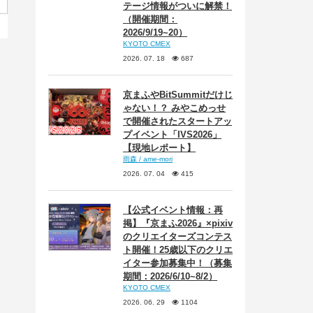
テージ情報がついに解禁！
（開催期間：
2026/9/19~20）
KYOTO CMEX
2026. 07. 18
687
京まふやBitSummitだけじ
ゃない！？ みやこめっせ
で開催されたスタートアッ
プイベント「IVS2026」
【現地レポート】
雨森 / ame-mori
2026. 07. 04
415
【公式イベント情報：再
掲】『京まふ2026』×pixiv
のクリエイターズコンテス
ト開催！25歳以下のクリエ
イター参加募集中！（募集
期間：2026/6/10~8/2）
KYOTO CMEX
2026. 06. 29
1104