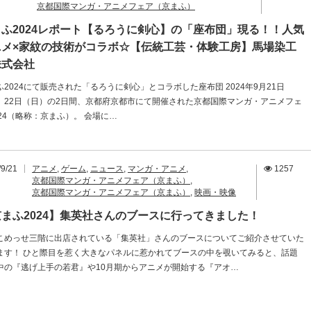
京都国際マンガ・アニメフェア（京まふ）
まふ2024レポート【るろうに剣心】の「座布団」現る！！人気
ニメ×家紋の技術がコラボ☆【伝統工芸・体験工房】馬場染工
株式会社
ふ2024にて販売された「るろうに剣心」とコラボした座布団 2024年9月21日
）22日（日）の2日間、京都府京都市にて開催された京都国際マンガ・アニメフェ
024（略称：京まふ）。 会場に…
/9/21
アニメ
,
ゲーム
,
ニュース
,
マンガ・アニメ
,
1257
京都国際マンガ・アニメフェア（京まふ）
,
京都国際マンガ・アニメフェア（京まふ）
,
映画・映像
まふ2024】集英社さんのブースに行ってきました！
こめっせ三階に出店されている「集英社」さんのブースについてご紹介させていた
ます！ ひと際目を惹く大きなパネルに惹かれてブースの中を覗いてみると、話題
中の『逃げ上手の若君』や10月期からアニメが開始する『アオ…