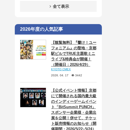
全て表示
2026年度の人気記事
【観覧無料】『響け！ユー
フォニアム』の聖地・京都
駅ビルでTRUE主題歌ミニ
ライブ&特典会が開催！
（開催日：2026/4/29）
KYOTO CMEX
2026. 04. 17
3442
【公式イベント情報】京都
にて開催される国内最大級
のインディーゲームイベン
ト「BitSummit PUNCH」
スポンサー企業様・企業出
展を公開！併せて、チケッ
ト販売情報のお知らせ（開
催期間：2026/5/22~5/24）