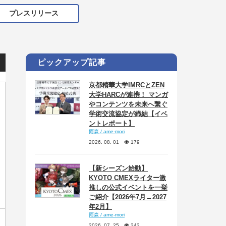
プレスリリース
ピックアップ記事
京都精華大学IMRCとZEN
大学HARCが連携！ マンガ
やコンテンツを未来へ繋ぐ
学術交流協定が締結【イベ
ントレポート】
雨森 / ame-mori
2026. 08. 01
179
【新シーズン始動】
KYOTO CMEXライター激
推しの公式イベントを一挙
ご紹介【2026年7月→2027
年2月】
雨森 / ame-mori
2026. 07. 25
242