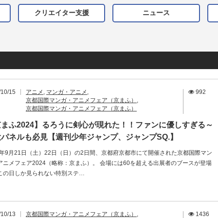
クリエイター支援
ニュース
/10/15
アニメ
,
マンガ・アニメ
,
992
京都国際マンガ・アニメフェア（京まふ）
,
京都国際マンガ・アニメフェア（京まふ）
京まふ2024】るろうに剣心が現れた！！ファンに優しすぎる～
大パネルも必見【週刊少年ジャンプ、ジャンプSQ.】
24年9月21日（土）22日（日）の2日間、京都府京都市にて開催された京都国際マン
アニメフェア2024（略称：京まふ）。 会場には60を超える出展者のブースが登場
この日しか見られない特別ステ…
/10/13
京都国際マンガ・アニメフェア（京まふ）
,
1436