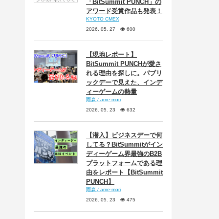
「BitSummit PUNCH」の
アワード受賞作品も発表！
KYOTO CMEX
2026. 05. 27
600
【現地レポート】
BitSummit PUNCHが愛さ
れる理由を探しに。パブリ
ックデーで見えた、インデ
ィーゲームの熱量
雨森 / ame-mori
2026. 05. 23
632
【潜入】ビジネスデーで何
してる？BitSummitがイン
ディーゲーム界最強のB2B
プラットフォームである理
由をレポート【BitSummit
PUNCH】
雨森 / ame-mori
2026. 05. 23
475