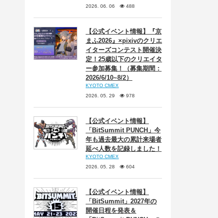
2026. 06. 06
488
【公式イベント情報】『京
まふ2026』×pixivのクリエ
イターズコンテスト開催決
定！25歳以下のクリエイタ
ー参加募集！（募集期間：
2026/6/10~8/2）
KYOTO CMEX
2026. 05. 29
978
【公式イベント情報】
「BitSummit PUNCH」今
年も過去最大の累計来場者
延べ人数を記録しました！
KYOTO CMEX
2026. 05. 28
604
【公式イベント情報】
「BitSummit」2027年の
開催日程を発表＆