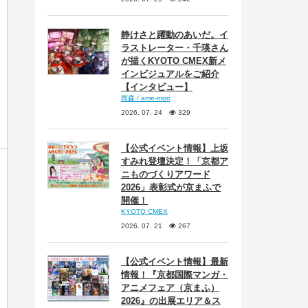
静けさと躍動のあいだ。イ
ラストレーター・千瑛さん
が描くKYOTO CMEX新メ
インビジュアルをご紹介
【インタビュー】
雨森 / ame-mori
2026. 07. 24
329
【公式イベント情報】上坂
すみれ登壇決定！「京都ア
ニものづくりアワード
2026」表彰式が京まふで
開催！
KYOTO CMEX
2026. 07. 21
267
【公式イベント情報】最新
情報！『京都国際マンガ・
アニメフェア（京まふ）
2026』の出展エリア＆ス