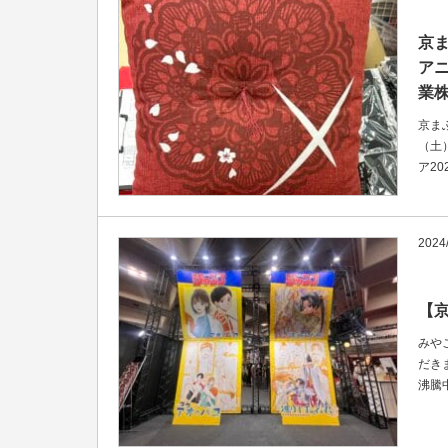
京
ア
業
京ま
（土
ア2
2024
【京
みや
だき
沸騰