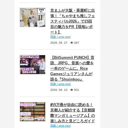
京まふが大阪・茶屋町に出
張！「ちゃやまち推しフェ
スティバル2026」で15回
目の魅力をPR【現地レポ
ート】
雨森 / ame-mori
2026. 06. 27
397
【BitSummit PUNCH】言
語、JRPG、音楽への愛を
一本のゲームに。Rice
Gamesジュリアンさんが
語る『Shujinkou』
雨森 / ame-mori
2026. 06. 10
501
約5万冊が自由に読める！
京都人が紹介する【京都国
際マンガミュージアム】の
楽しみ方と見どころガイド
雨森 / ame-mori