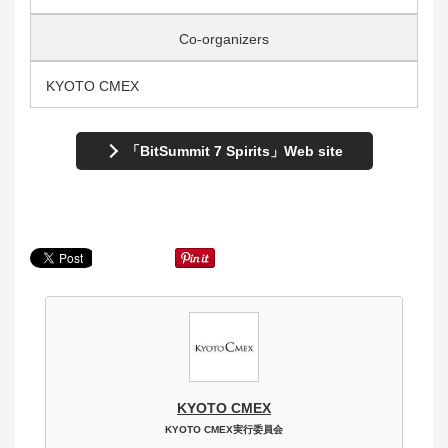
Co-organizers
KYOTO CMEX
「BitSummit 7 Spirits」Web site
KYOTO CMEX
KYOTO CMEX実行委員会