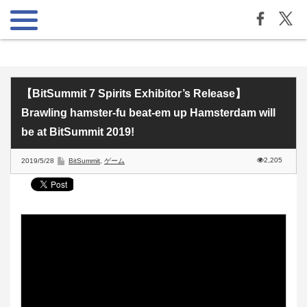
【BitSummit 7 Spirits Exhibitor’s Release】
Brawling hamster-fu beat-em up Hamsterdam will
be at BitSummit 2019!
2,205
2019/5/28
BitSummit
,
ゲーム