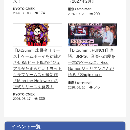
ス！
→2027年2月】
KYOTO CMEX
雨森 / ame-mori
174
2026. 08. 03
299
2026. 07. 25
【BitSummit出展者リリー
【BitSummit PUNCH】言
ス】ゲームボーイを彷彿と
語、JRPG、音楽への愛を
させる8ビット風のビジュ
一本のゲームに。Rice
アルがたまらない！ヨット
Gamesジュリアンさんが
クラブゲームズが最新作
語る『Shujinkou』
『Mina the Hollower』の
雨森 / ame-mori
正式リリースを発表！
545
2026. 06. 10
KYOTO CMEX
330
2026. 06. 17
イベント一覧