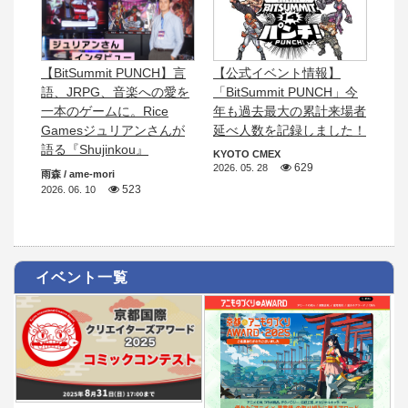
【BitSummit PUNCH】言
【公式イベント情報】
語、JRPG、音楽への愛を
「BitSummit PUNCH」今
一本のゲームに。Rice
年も過去最大の累計来場者
Gamesジュリアンさんが
延べ人数を記録しました！
語る『Shujinkou』
KYOTO CMEX
629
2026. 05. 28
雨森 / ame-mori
523
2026. 06. 10
イベント一覧