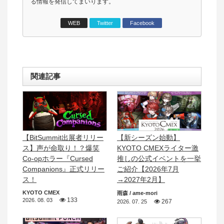
る情報を発信してまいります。
WEB
Twitter
Facebook
関連記事
【BitSummit出展者リリー
【新シーズン始動】
ス】声が命取り！？爆笑
KYOTO CMEXライター激
Co-opホラー『Cursed
推しの公式イベントを一挙
Companions』正式リリー
ご紹介【2026年7月
ス！
→2027年2月】
KYOTO CMEX
雨森 / ame-mori
133
2026. 08. 03
267
2026. 07. 25