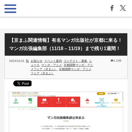
【京まふ関連情報】有名マンガ出版社が京都に来る！
マンガ出張編集部（11/18 – 11/19）まで残り1週間！
1,136
2023/11/11
お知らせ
,
イベント案内
,
コンテスト・募集
,
ニ
ュース
,
マンガ・アニメ
,
京都国際マンガ・アニ
メフェア（京まふ）
,
京都国際マンガ・アニメ
フェア（京まふ）