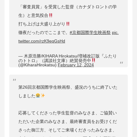
「審査員賞」を受賞した監督（カナダトロントの学
生）と意気投合
打ち上げは大盛り上がり
徹夜だったのでここまで。
#京都国際学生映画祭
pic.
twitter.com/rzK9eqGsHd
— 木原浩勝/KIHARA Hirokatsu/増補改訂版『ふたり
のトトロ』（講談社文庫）絶賛発売中
(@KiharaHirokatsu)
February 12, 2024
第26回京都国際学生映画祭、盛況のうちに終了いた
しました
応募してくださった学生監督のみなさま、ご協賛い
ただいた企業のみなさま、最終審査員をお受けくだ
さった御三方、そしてご来場くださったみなさま、