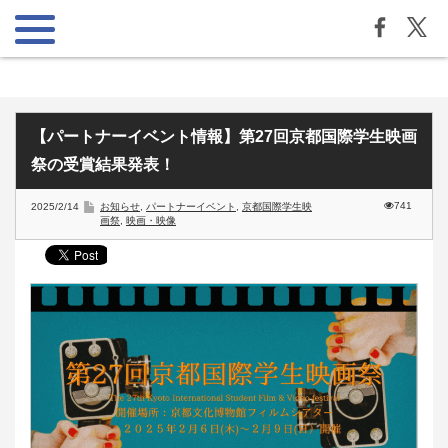
【パートナーイベント情報】第27回京都国際学生映画
祭の受賞結果発表！
741
2025/2/14
お知らせ
,
パートナーイベント
,
京都国際学生映
画祭
,
映画・映像