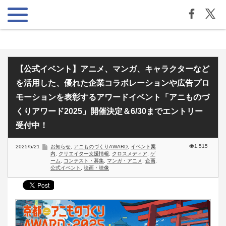
【公式イベント】アニメ、マンガ、キャラクターなど
を活用した、優れた企業コラボレーションや広告プロ
モーションを表彰するアワードイベント「アニものづ
くりアワード2025」開催決定＆6/30までエントリー
受付中！
1,515
2025/5/21
お知らせ
,
アニものづくりAWARD
,
イベント案
内
,
クリエイター支援情報
,
クロスメディア
,
ゲ
ーム
,
コンテスト・募集
,
マンガ・アニメ
,
企画
,
公式イベント
,
映画・映像