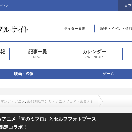
日本
ディア
ライター募集
記事・イベント情
情報
記事一覧
カレンダー
NEWS
CALENDAR
映画・映像
ゲーム
,
マンガ・アニメ
,
京都国際マンガ・アニメフェア（京まふ）
ロ』とセルフフォトブース「Photomatic」が8月27日(水)から京都で期間限定
Vアニメ『青のミブロ』とセルフフォトブース
期間限定コラボ！