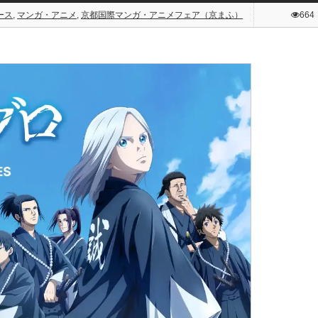
ース
,
マンガ・アニメ
,
京都国際マンガ・アニメフェア（京まふ）
664