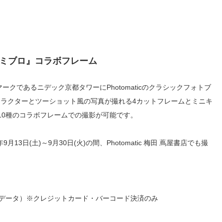
のミブロ』コラボフレーム
マークであるニデック京都タワーにPhotomaticのクラシックフォトブ
ラクターとツーショット風の写真が撮れる4カットフレームとミニキ
10種のコラボフレームでの撮影が可能です。
3日(土)～9月30日(火)の間、Photomatic 梅田 蔦屋書店でも撮
動画データ）※クレジットカード・バーコード決済のみ