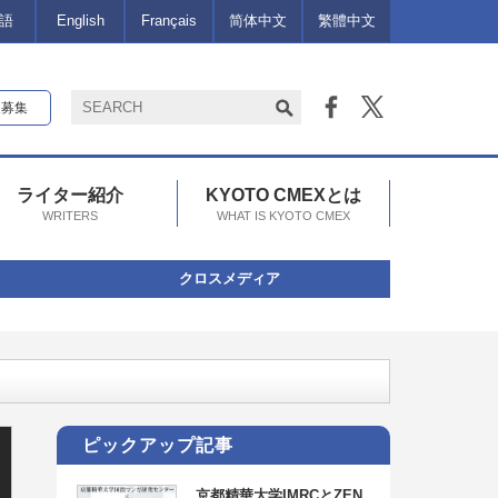
語
English
Français
简体中文
繁體中文
報募集
ライター紹介
KYOTO CMEXとは
WRITERS
WHAT IS KYOTO CMEX
クロスメディア
コラボ！
ピックアップ記事
京都精華大学IMRCとZEN