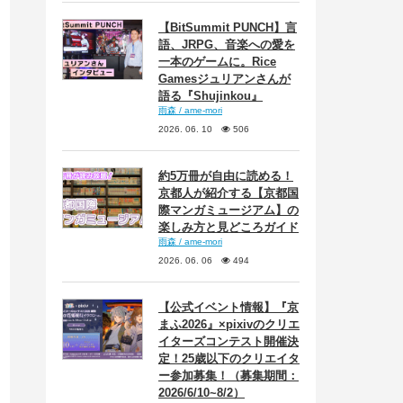
【BitSummit PUNCH】言
語、JRPG、音楽への愛を
一本のゲームに。Rice
Gamesジュリアンさんが
語る『Shujinkou』
雨森 / ame-mori
2026. 06. 10
506
約5万冊が自由に読める！
京都人が紹介する【京都国
際マンガミュージアム】の
楽しみ方と見どころガイド
雨森 / ame-mori
2026. 06. 06
494
【公式イベント情報】『京
まふ2026』×pixivのクリエ
イターズコンテスト開催決
定！25歳以下のクリエイタ
ー参加募集！（募集期間：
2026/6/10~8/2）