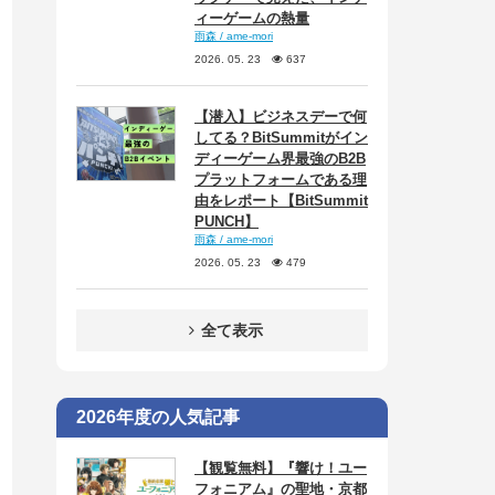
ィーゲームの熱量
雨森 / ame-mori
2026. 05. 23
637
【潜入】ビジネスデーで何
してる？BitSummitがイン
ディーゲーム界最強のB2B
プラットフォームである理
由をレポート【BitSummit
PUNCH】
雨森 / ame-mori
2026. 05. 23
479
全て表示
2026年度の人気記事
【観覧無料】『響け！ユー
フォニアム』の聖地・京都