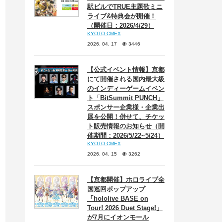
駅ビルでTRUE主題歌ミニ
ライブ&特典会が開催！
（開催日：2026/4/29）
KYOTO CMEX
2026. 04. 17
3446
【公式イベント情報】京都
にて開催される国内最大級
のインディーゲームイベン
ト「BitSummit PUNCH」
スポンサー企業様・企業出
展を公開！併せて、チケッ
ト販売情報のお知らせ（開
催期間：2026/5/22~5/24）
KYOTO CMEX
2026. 04. 15
3262
【京都開催】ホロライブ全
国巡回ポップアップ
「hololive BASE on
Tour! 2026 Duet Stage!」
が7月にイオンモール