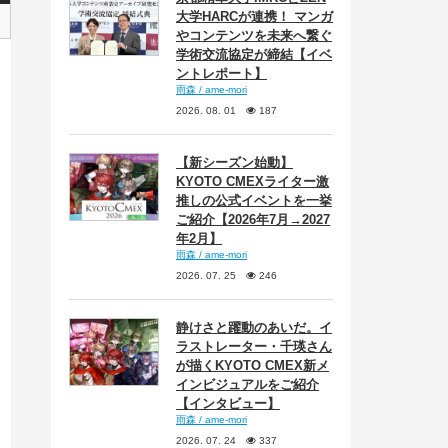
大学HARCが連携！ マンガ
やコンテンツを未来へ繋ぐ
学術交流協定が締結【イベ
ントレポート】
雨森 / ame-mori
2026. 08. 01
187
【新シーズン始動】
KYOTO CMEXライター激
推しの公式イベントを一挙
ご紹介【2026年7月→2027
年2月】
雨森 / ame-mori
2026. 07. 25
246
静けさと躍動のあいだ。イ
ラストレーター・千瑛さん
が描くKYOTO CMEX新メ
インビジュアルをご紹介
【インタビュー】
雨森 / ame-mori
2026. 07. 24
337