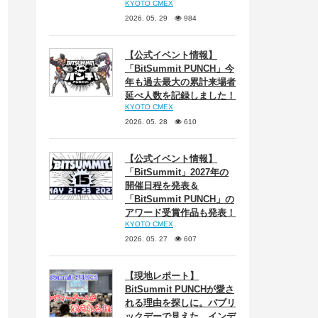
KYOTO CMEX
2026. 05. 29
984
【公式イベント情報】
「BitSummit PUNCH」今
年も過去最大の累計来場者
延べ人数を記録しました！
KYOTO CMEX
2026. 05. 28
610
【公式イベント情報】
「BitSummit」2027年の
開催日程を発表＆
「BitSummit PUNCH」の
アワード受賞作品も発表！
KYOTO CMEX
2026. 05. 27
607
【現地レポート】
BitSummit PUNCHが愛さ
れる理由を探しに。パブリ
ックデーで見えた、インデ