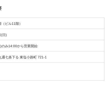
要
階（ビル11階）
(日)
(水)のみ14:00から営業開始
丸通七条下る 東塩小路町 721-1