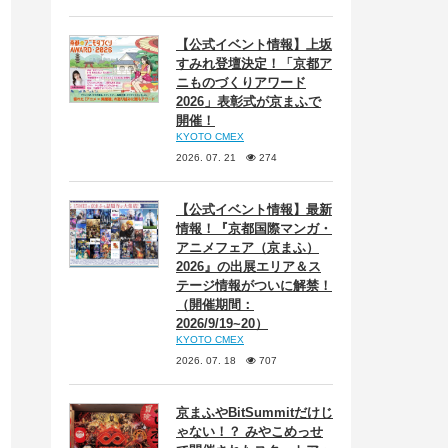
【公式イベント情報】上坂
すみれ登壇決定！「京都ア
ニものづくりアワード
2026」表彰式が京まふで
開催！
KYOTO CMEX
2026. 07. 21
274
【公式イベント情報】最新
情報！『京都国際マンガ・
アニメフェア（京まふ）
2026』の出展エリア＆ス
テージ情報がついに解禁！
（開催期間：
2026/9/19~20）
KYOTO CMEX
2026. 07. 18
707
京まふやBitSummitだけじ
ゃない！？ みやこめっせ