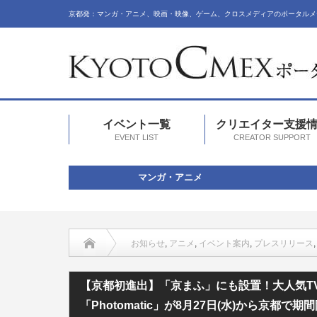
京都発：マンガ・アニメ、映画・映像、ゲーム、クロスメディアのポータルメ
イベント一覧
クリエイター支援
EVENT LIST
CREATOR SUPPORT
マンガ・アニメ
お知らせ
,
アニメ
,
イベント案内
,
プレスリリース
【京都初進出】「京まふ」にも設置！大人気TVアニメ『青のミブ
【京都初進出】「京まふ」にも設置！大人気T
「Photomatic」が8月27日(水)から京都で