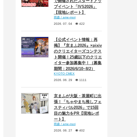
で開催されたスタートアッ
プイベント「IVS2026」
【現地レポート】
雨森 / ame-mori
2026. 07. 04
422
【公式イベント情報：再
掲】『京まふ2026』×pixiv
のクリエイターズコンテス
ト開催！25歳以下のクリエ
イター参加募集中！（募集
期間：2026/6/10~8/2）
KYOTO CMEX
2026. 06. 29
1111
京まふが大阪・茶屋町に出
張！「ちゃやまち推しフェ
スティバル2026」で15回
目の魅力をPR【現地レポ
ート】
雨森 / ame-mori
2026. 06. 27
402