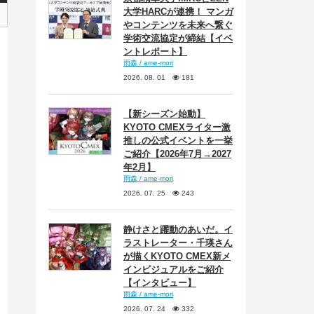
大学HARCが連携！ マンガ
やコンテンツを未来へ繋ぐ
学術交流協定が締結【イベ
ントレポート】
雨森 / ame-mori
2026. 08. 01
181
【新シーズン始動】
KYOTO CMEXライター激
推しの公式イベントを一挙
ご紹介【2026年7月→2027
年2月】
雨森 / ame-mori
2026. 07. 25
243
静けさと躍動のあいだ。イ
ラストレーター・千瑛さん
が描くKYOTO CMEX新メ
インビジュアルをご紹介
【インタビュー】
雨森 / ame-mori
2026. 07. 24
332