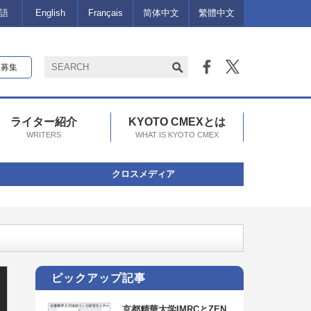
語
English
Français
简体中文
繁體中文
報募集
ライター紹介
KYOTO CMEXとは
WRITERS
WHAT IS KYOTO CMEX
クロスメディア
31~2/8）
ピックアップ記事
京都精華大学IMRCとZEN