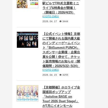
駅ビルでTRUE主題歌ミニ
ライブ&特典会が開催！
（開催日：2026/4/29）
KYOTO CMEX
2026. 04. 17
3444
【公式イベント情報】京都
にて開催される国内最大級
のインディーゲームイベン
ト「BitSummit PUNCH」
スポンサー企業様・企業出
展を公開！併せて、チケッ
ト販売情報のお知らせ（開
催期間：2026/5/22~5/24）
KYOTO CMEX
2026. 04. 15
3255
【京都開催】ホロライブ全
国巡回ポップアップ
「hololive BASE on
Tour! 2026 Duet Stage!」
が7月にイオンモール