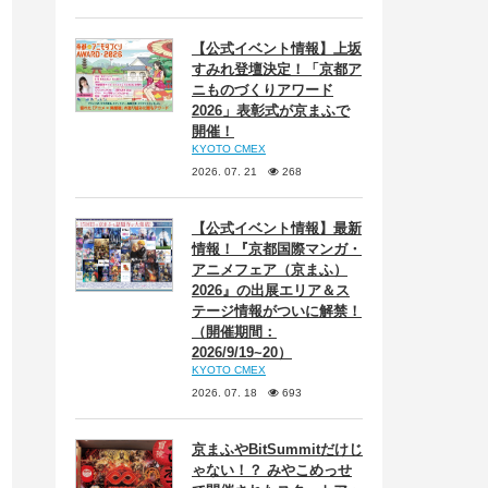
【公式イベント情報】上坂
すみれ登壇決定！「京都ア
ニものづくりアワード
2026」表彰式が京まふで
開催！
KYOTO CMEX
2026. 07. 21
268
【公式イベント情報】最新
情報！『京都国際マンガ・
アニメフェア（京まふ）
2026』の出展エリア＆ス
テージ情報がついに解禁！
（開催期間：
2026/9/19~20）
KYOTO CMEX
2026. 07. 18
693
京まふやBitSummitだけじ
ゃない！？ みやこめっせ