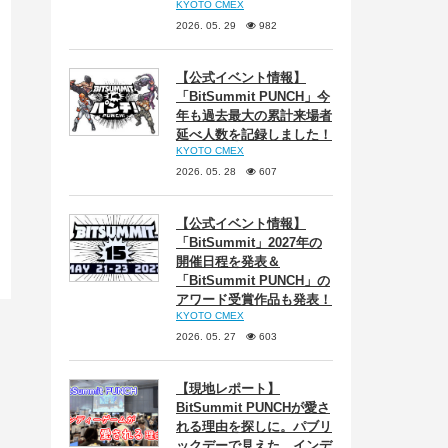
KYOTO CMEX
2026. 05. 29
982
【公式イベント情報】
「BitSummit PUNCH」今
年も過去最大の累計来場者
延べ人数を記録しました！
KYOTO CMEX
2026. 05. 28
607
【公式イベント情報】
「BitSummit」2027年の
開催日程を発表＆
「BitSummit PUNCH」の
アワード受賞作品も発表！
KYOTO CMEX
2026. 05. 27
603
【現地レポート】
BitSummit PUNCHが愛さ
れる理由を探しに。パブリ
ックデーで見えた、インデ