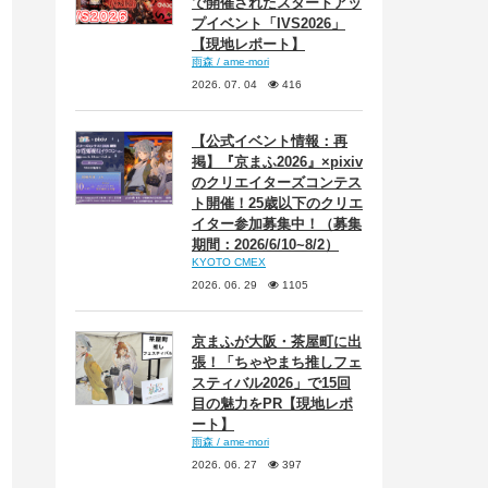
で開催されたスタートアッ
プイベント「IVS2026」
【現地レポート】
雨森 / ame-mori
2026. 07. 04
416
【公式イベント情報：再
掲】『京まふ2026』×pixiv
のクリエイターズコンテス
ト開催！25歳以下のクリエ
イター参加募集中！（募集
期間：2026/6/10~8/2）
KYOTO CMEX
2026. 06. 29
1105
京まふが大阪・茶屋町に出
張！「ちゃやまち推しフェ
スティバル2026」で15回
目の魅力をPR【現地レポ
ート】
雨森 / ame-mori
2026. 06. 27
397