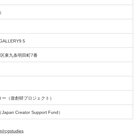
日）
ALLERY9.5
市南区東九条明田町7番
ター（遊創研プロジェクト）
 Creator Support Fund）
om/rcgstudies