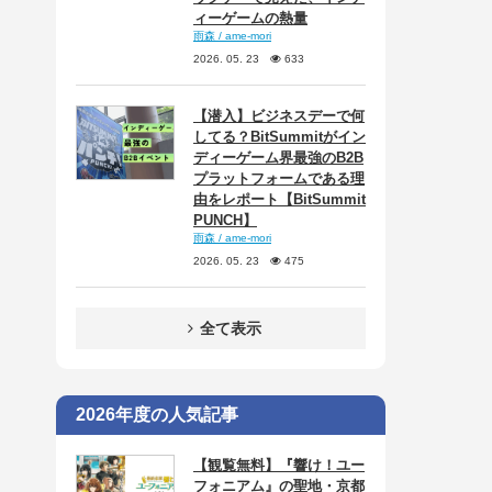
ィーゲームの熱量
雨森 / ame-mori
2026. 05. 23
633
【潜入】ビジネスデーで何
してる？BitSummitがイン
ディーゲーム界最強のB2B
プラットフォームである理
由をレポート【BitSummit
PUNCH】
雨森 / ame-mori
2026. 05. 23
475
全て表示
2026年度の人気記事
【観覧無料】『響け！ユー
フォニアム』の聖地・京都