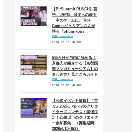
【BitSummit PUNCH】言
語、JRPG、音楽への愛を
一本のゲームに。Rice
Gamesジュリアンさんが
語る『Shujinkou』
雨森 / ame-mori
2026. 06. 10
502
約5万冊が自由に読める！
京都人が紹介する【京都国
際マンガミュージアム】の
楽しみ方と見どころガイド
雨森 / ame-mori
2026. 06. 06
488
【公式イベント情報】『京
まふ2026』×pixivのクリエ
イターズコンテスト開催決
定！25歳以下のクリエイタ
ー参加募集！（募集期間：
2026/6/10~8/2）