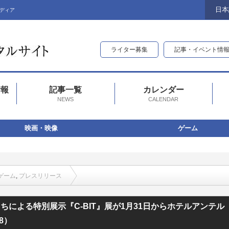
日本
ディア
ライター募集
記事・イベント情
情報
記事一覧
カレンダー
NEWS
CALENDAR
映画・映像
ゲーム
ゲーム
,
プレスリリース
-BIT』展が1月31日からホテルアンテルーム京都にて開催！（開催期間：2026/1/
による特別展示『C-BIT』展が1月31日からホテルアンテル
8）